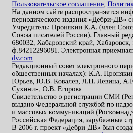
Пользовательское соглашение
,
Политик
На данном сайте распространяется ин
периодического издания «Дебри-ДВ» с
Учредитель: Пронякин К.А. (член Союз
Союза писателей России). Главный ред
680032, Хабаровский край, Хабаровск, п
ф.84212296081. Электронная приемная
dv.com
Редакционный совет электронного пер
общественных началах): К.А. Проняки
Юрьев, Ю.В. Ковалев, Л.Н. Левина, А.
Сухинин, О.В. Егорова
Свидетельство о регистрации СМИ (Р
выдано Федеральной службой по надзо
и массовых коммуникаций (Роскомнадзо
Российская Федерация, зарубежные ст
В 2006 г. проект «Дебри-ДВ» был созда