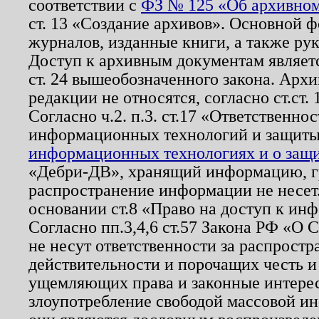
соответствии с
ФЗ № 125 «Об архивном
ст. 13 «Создание архивов». Основной ф
журналов, изданные книги, а также ру
Доступ к архивным документам являетс
ст. 24 вышеобозначенного закона. Арх
редакции не относятся, согласно ст.ст. 
Согласно ч.2. п.3. ст.17 «Ответственн
информационных технологий и защит
информационных технологиях и о защит
«Дебри-ДВ», хранящий информацию, гр
распространение информации не несет.
основании ст.8 «Право на доступ к ин
Согласно пп.3,4,6 ст.57 Закона РФ «О
не несут ответственности за распрост
действительности и порочащих честь и
ущемляющих права и законные интере
злоупотребление свободой массовой ин