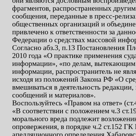
они являются дословным воспроизведе
фрагментов, распространенных другим
сообщения, переданные в пресс-релиза
общественных организаций и объединен
привлечено к ответственности за данн
Федерации о средствах массовой инфо
Согласно абз.3, п.13 Постановления П
2010 года «О практике применения суд
информации», «по делам, вытекающим
информации, распространитель не явл
исходя из положений Закона РФ «О ср
вмешиваться в деятельность редакции, 
сообщений и материалов».
Воспользуйтесь «Правом на ответ» (ст
«В соответствии с положением ч.3 ст.
морального вреда подлежит возложению
опровержения, в порядке ч.2 ст.152 ГК 
апелляционного определения Хабаровско