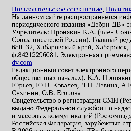
Пользовательское соглашение
,
Политик
На данном сайте распространяется ин
периодического издания «Дебри-ДВ» с
Учредитель: Пронякин К.А. (член Союз
Союза писателей России). Главный ред
680032, Хабаровский край, Хабаровск, п
ф.84212296081. Электронная приемная
dv.com
Редакционный совет электронного пер
общественных началах): К.А. Проняки
Юрьев, Ю.В. Ковалев, Л.Н. Левина, А.
Сухинин, О.В. Егорова
Свидетельство о регистрации СМИ (Р
выдано Федеральной службой по надзо
и массовых коммуникаций (Роскомнадзо
Российская Федерация, зарубежные ст
В 2006 г. проект «Дебри-ДВ» был созда