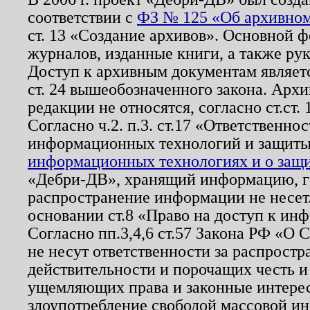
соответствии с
ФЗ № 125 «Об архивном
ст. 13 «Создание архивов». Основной ф
журналов, изданные книги, а также ру
Доступ к архивным документам являетс
ст. 24 вышеобозначенного закона. Арх
редакции не относятся, согласно ст.ст. 
Согласно ч.2. п.3. ст.17 «Ответственн
информационных технологий и защит
информационных технологиях и о защит
«Дебри-ДВ», хранящий информацию, гр
распространение информации не несет.
основании ст.8 «Право на доступ к ин
Согласно пп.3,4,6 ст.57 Закона РФ «О
не несут ответственности за распрост
действительности и порочащих честь и
ущемляющих права и законные интере
злоупотребление свободой массовой ин