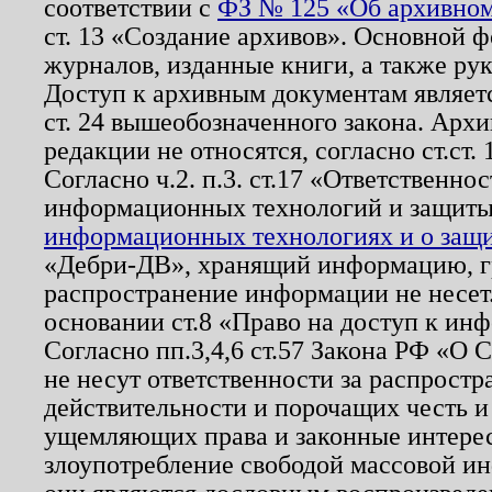
соответствии с
ФЗ № 125 «Об архивном
ст. 13 «Создание архивов». Основной ф
журналов, изданные книги, а также ру
Доступ к архивным документам являетс
ст. 24 вышеобозначенного закона. Арх
редакции не относятся, согласно ст.ст. 
Согласно ч.2. п.3. ст.17 «Ответственн
информационных технологий и защит
информационных технологиях и о защит
«Дебри-ДВ», хранящий информацию, гр
распространение информации не несет.
основании ст.8 «Право на доступ к ин
Согласно пп.3,4,6 ст.57 Закона РФ «О
не несут ответственности за распрост
действительности и порочащих честь и
ущемляющих права и законные интере
злоупотребление свободой массовой ин