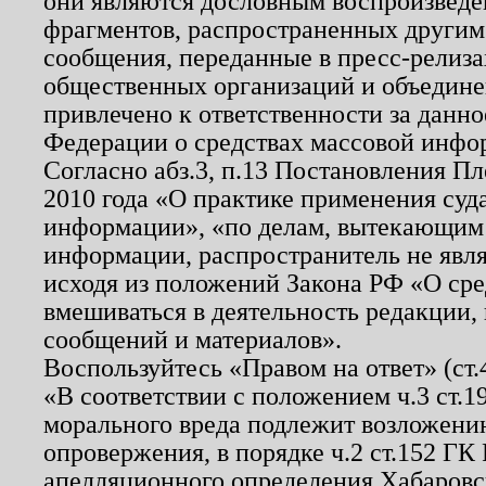
они являются дословным воспроизведе
фрагментов, распространенных другим
сообщения, переданные в пресс-релиза
общественных организаций и объединен
привлечено к ответственности за данн
Федерации о средствах массовой инфо
Согласно абз.3, п.13 Постановления П
2010 года «О практике применения суд
информации», «по делам, вытекающим
информации, распространитель не явл
исходя из положений Закона РФ «О ср
вмешиваться в деятельность редакции, 
сообщений и материалов».
Воспользуйтесь «Правом на ответ» (ст
«В соответствии с положением ч.3 ст.
морального вреда подлежит возложению
опровержения, в порядке ч.2 ст.152 ГК 
апелляционного определения Хабаровско