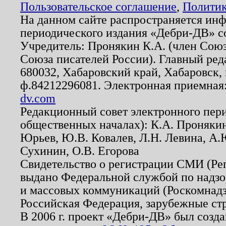
Пользовательское соглашение
,
Политик
На данном сайте распространяется ин
периодического издания «Дебри-ДВ» с
Учредитель: Пронякин К.А. (член Союз
Союза писателей России). Главный ред
680032, Хабаровский край, Хабаровск, п
ф.84212296081. Электронная приемная
dv.com
Редакционный совет электронного пер
общественных началах): К.А. Проняки
Юрьев, Ю.В. Ковалев, Л.Н. Левина, А.
Сухинин, О.В. Егорова
Свидетельство о регистрации СМИ (Р
выдано Федеральной службой по надзо
и массовых коммуникаций (Роскомнадзо
Российская Федерация, зарубежные ст
В 2006 г. проект «Дебри-ДВ» был созда