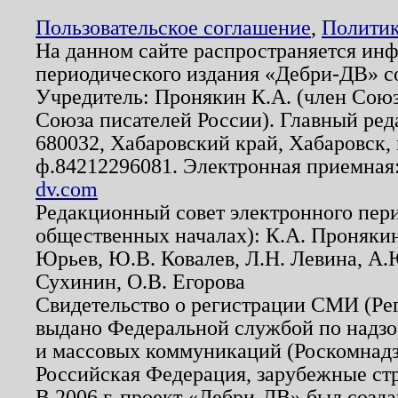
Пользовательское соглашение
,
Политик
На данном сайте распространяется ин
периодического издания «Дебри-ДВ» с
Учредитель: Пронякин К.А. (член Союз
Союза писателей России). Главный ред
680032, Хабаровский край, Хабаровск, п
ф.84212296081. Электронная приемная
dv.com
Редакционный совет электронного пер
общественных началах): К.А. Проняки
Юрьев, Ю.В. Ковалев, Л.Н. Левина, А.
Сухинин, О.В. Егорова
Свидетельство о регистрации СМИ (Р
выдано Федеральной службой по надзо
и массовых коммуникаций (Роскомнадзо
Российская Федерация, зарубежные ст
В 2006 г. проект «Дебри-ДВ» был созда