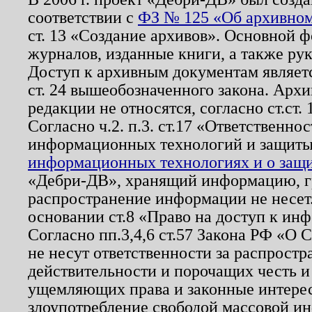
соответствии с
ФЗ № 125 «Об архивном
ст. 13 «Создание архивов». Основной ф
журналов, изданные книги, а также ру
Доступ к архивным документам являетс
ст. 24 вышеобозначенного закона. Арх
редакции не относятся, согласно ст.ст. 
Согласно ч.2. п.3. ст.17 «Ответственн
информационных технологий и защит
информационных технологиях и о защит
«Дебри-ДВ», хранящий информацию, гр
распространение информации не несет.
основании ст.8 «Право на доступ к ин
Согласно пп.3,4,6 ст.57 Закона РФ «О
не несут ответственности за распрост
действительности и порочащих честь и
ущемляющих права и законные интере
злоупотребление свободой массовой ин