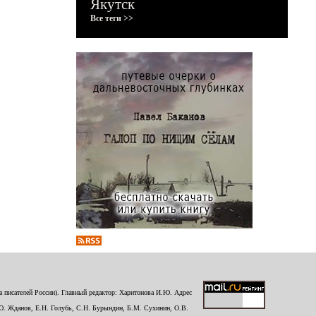
Якутск
Все теги >>
 писателей России). Главный редактор: Харитонова И.Ю. Адрес
Ю. Жданов, Е.Н. Голубь, С.Н. Бурындин, Б.М. Сухинин, О.В.