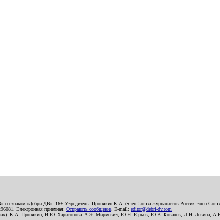
В» со знаком «Дебри-ДВ». 16+ Учредитель: Пронякин К.А. (член Союза журналистов России, член Союза
2296081. Электронная приемная:
Отправить сообщение
. E-mail:
editor@debri-dv.com
алах): К.А. Пронякин, И.Ю. Харитонова, А.Э. Мирмович, Ю.Н. Юрьев, Ю.В. Ковалев, Л.Н. Левина, А.