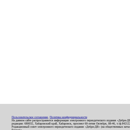
Пользовательское соглашение
,
Политика конфиденциальности
На данном сайте распространяется информация электронного периодического издания «Дебри-Д
редакции: 680032, Хабаровский край, Хабаровск, проспект 60-летия Октября, 88-46, т./ф.8421
Редакционный совет электронного периодического издания «Дебри-ДВ» (на общественных нач
Егорова