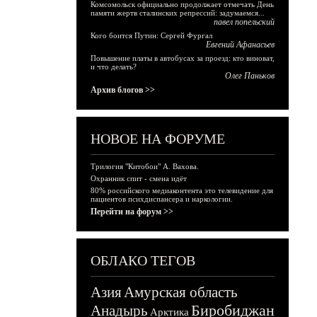
Комсомольск официально продолжает отмечать День
памяти жертв сталинских репрессий: задумаемся...
павел попельский
Кого боится Путин: Сергей Фургал
Евгений Афанасьев
Повышение платы в автобусах за проезд: кто виноват,
и что делать?
Олег Паньков
Архив блогов >>
НОВОЕ НА ФОРУМЕ
Трилогия "Китобои" А. Вахова.
Охранник спит - смена идёт
80% российского медиаконтента это телевидение для
пациентов психдиспансера и наркологии.
Перейти на форум >>
ОБЛАКО ТЕГОВ
Азия
Амурская область
Биробиджан
Анадырь
Арктика