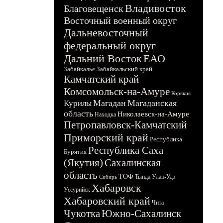
Владивосток
Благовещенск
Восточный военный округ
Дальневосточный
федеральный округ
Дальний Восток
ЕАО
Забайкалье
Забайкальский край
Камчатский край
Комсомольск-на-Амуре
Корякия
Магадан
Магаданская
Курилы
область
Николаевск-на-Амуре
Находка
Петропавловск-Камчатский
Приморский край
Республика
Республика Саха
Бурятия
(Якутия)
Сахалинская
область
ТОФ
Тында
Улан-Удэ
Сибирь
Хабаровск
Уссурийск
Хабаровский край
Чита
Чукотка
Южно-Сахалинск