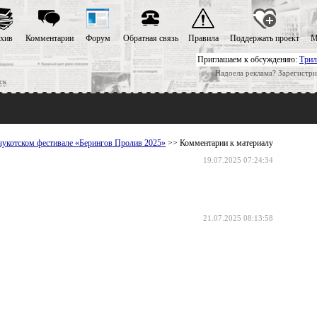
хив
Комментарии
Форум
Обратная связь
Правила
Поддержать проект
М
Приглашаем к обсуждению:
Трил
Надоела реклама? Зарегистри
ск
чукотском фестивале «Берингов Пролив 2025»
>> Комментарии к материалу
19.07.2025 07:24:34
21.07.2025 08:13:58