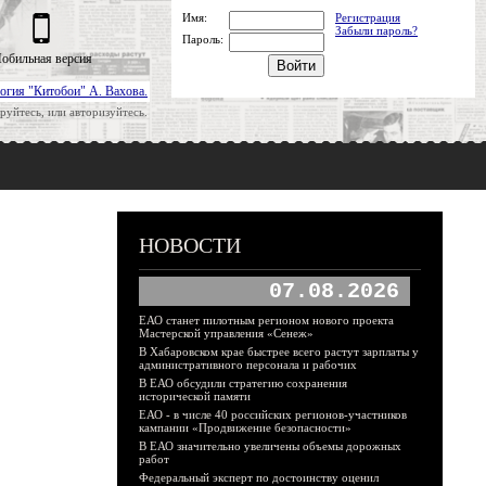
Имя:
Регистрация
Забыли пароль?
Пароль:
обильная версия
огия "Китобои" А. Вахова.
руйтесь, или авторизуйтесь.
НОВОСТИ
07.08.2026
ЕАО станет пилотным регионом нового проекта
Мастерской управления «Сенеж»
В Хабаровском крае быстрее всего растут зарплаты у
административного персонала и рабочих
В ЕАО обсудили стратегию сохранения
исторической памяти
ЕАО - в числе 40 российских регионов-участников
кампании «Продвижение безопасности»
В ЕАО значительно увеличены объемы дорожных
работ
Федеральный эксперт по достоинству оценил