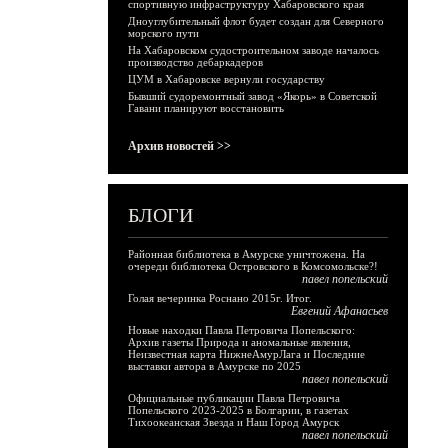
спортивную инфраструктуру Хабаровского края
Дноуглубительный флот будет создан для Северного
морского пути
На Хабаровском судостроительном заводе началось
производство дебаркадеров
ЦУМ в Хабаровске вернули государству
Бывший судоремонтный завод «Якорь» в Советской
Гавани планируют восстановить
Архив новостей >>
БЛОГИ
Районная библиотека в Амурске уничтожена. На
очереди библиотека Островского в Комсомольске?!
павел попельский
Голая вечеринка Роснано 2015г. Итог.
Евгений Афанасьев
Новые находки Павла Петровича Попельского:
Архив газеты Природа и аномальные явления,
Неизвестная карта НижнеАмурЛага и Последние
выставки автора в Амурске по 2025
павел попельский
Официальные публикации Павла Петровича
Попельского 2023-2025 в Болгарии, в газетах
Тихоокеанская Звезда и Наш Город Амурск
павел попельский