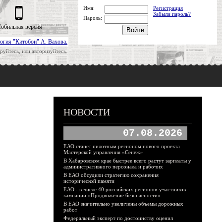
Имя:
Регистрация
Забыли пароль?
Пароль:
обильная версия
огия "Китобои" А. Вахова.
руйтесь, или авторизуйтесь.
НОВОСТИ
07.08.2026
ЕАО станет пилотным регионом нового проекта
Мастерской управления «Сенеж»
В Хабаровском крае быстрее всего растут зарплаты у
административного персонала и рабочих
В ЕАО обсудили стратегию сохранения
исторической памяти
ЕАО - в числе 40 российских регионов-участников
кампании «Продвижение безопасности»
В ЕАО значительно увеличены объемы дорожных
работ
Федеральный эксперт по достоинству оценил