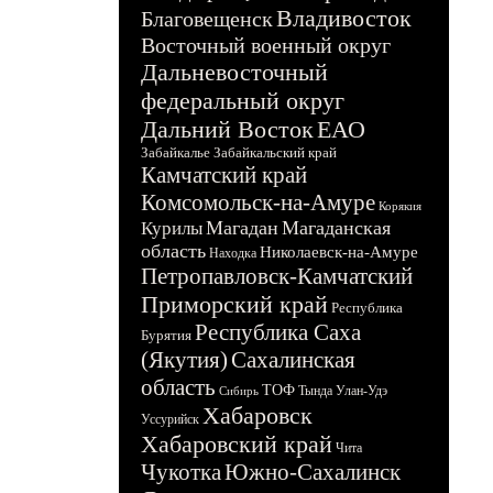
Владивосток
Благовещенск
Восточный военный округ
Дальневосточный
федеральный округ
Дальний Восток
ЕАО
Забайкалье
Забайкальский край
Камчатский край
Комсомольск-на-Амуре
Корякия
Магадан
Магаданская
Курилы
область
Николаевск-на-Амуре
Находка
Петропавловск-Камчатский
Приморский край
Республика
Республика Саха
Бурятия
(Якутия)
Сахалинская
область
ТОФ
Тында
Улан-Удэ
Сибирь
Хабаровск
Уссурийск
Хабаровский край
Чита
Чукотка
Южно-Сахалинск