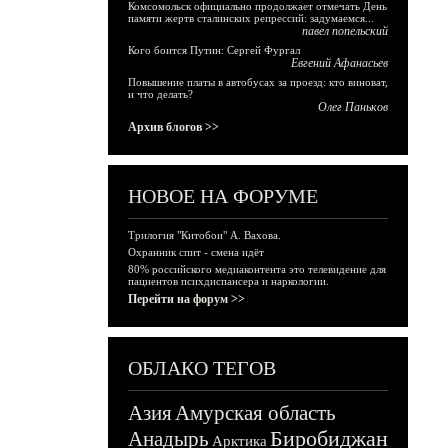
Комсомольск официально продолжает отмечать День
памяти жертв сталинских репрессий: задумаемся...
павел попельский
Кого боится Путин: Сергей Фургал
Евгений Афанасьев
Повышение платы в автобусах за проезд: кто виноват,
и что делать?
Олег Паньков
Архив блогов >>
НОВОЕ НА ФОРУМЕ
Трилогия "Китобои" А. Вахова.
Охранник спит - смена идёт
80% российского медиаконтента это телевидение для
пациентов психдиспансера и наркологии.
Перейти на форум >>
ОБЛАКО ТЕГОВ
Азия
Амурская область
Биробиджан
Анадырь
Арктика