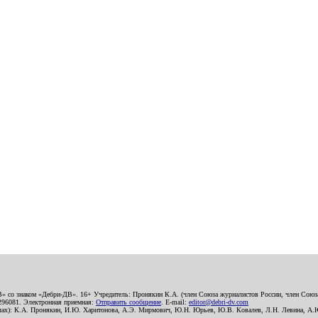
В» со знаком «Дебри-ДВ». 16+ Учредитель: Пронякин К.А. (член Союза журналистов России, член Союза
2296081. Электронная приемная:
Отправить сообщение
. E-mail:
editor@debri-dv.com
алах): К.А. Пронякин, И.Ю. Харитонова, А.Э. Мирмович, Ю.Н. Юрьев, Ю.В. Ковалев, Л.Н. Левина, А.