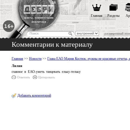
Главная
Разделы
Ар
расширенный пои
Комментарии к материалу
Главная
>>
Новости
>>
Глава ЕАО Мария Костюк: нужны не красивые отчеты, а
Лилия
главное в ЕАО-уметь танцевать ельку-тельку
Ответить
Цитировать
Добавить комментарий