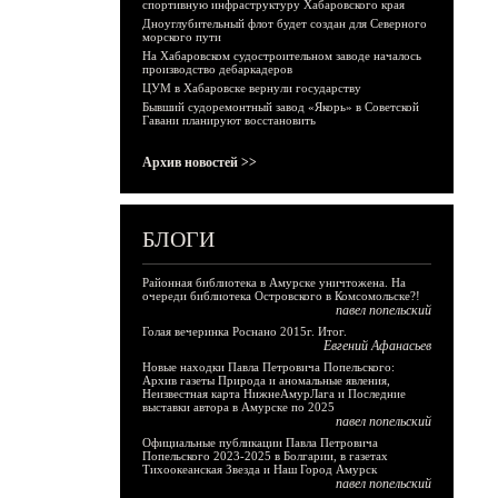
спортивную инфраструктуру Хабаровского края
Дноуглубительный флот будет создан для Северного
морского пути
На Хабаровском судостроительном заводе началось
производство дебаркадеров
ЦУМ в Хабаровске вернули государству
Бывший судоремонтный завод «Якорь» в Советской
Гавани планируют восстановить
Архив новостей >>
БЛОГИ
Районная библиотека в Амурске уничтожена. На
очереди библиотека Островского в Комсомольске?!
павел попельский
Голая вечеринка Роснано 2015г. Итог.
Евгений Афанасьев
Новые находки Павла Петровича Попельского:
Архив газеты Природа и аномальные явления,
Неизвестная карта НижнеАмурЛага и Последние
выставки автора в Амурске по 2025
павел попельский
Официальные публикации Павла Петровича
Попельского 2023-2025 в Болгарии, в газетах
Тихоокеанская Звезда и Наш Город Амурск
павел попельский