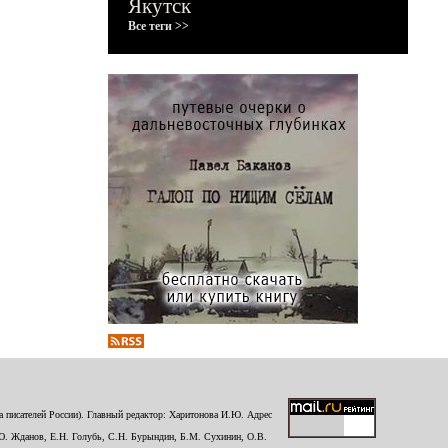
Якутск
Все теги >>
 писателей России). Главный редактор: Харитонова И.Ю. Адрес
Ю. Жданов, Е.Н. Голубь, С.Н. Бурындин, Б.М. Сухинин, О.В.