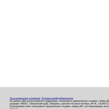
Пользовательское соглашение
,
Политика конфиденциальности
На данном сайте распространяется информация электронного периодического издания «Дебри-Д
редакции: 680032, Хабаровский край, Хабаровск, проспект 60-летия Октября, 88-46, т./ф.8421
Редакционный совет электронного периодического издания «Дебри-ДВ» (на общественных нач
Егорова