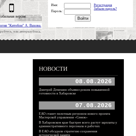
Имя:
Регистрация
Забыли пароль?
Пароль:
обильная версия
огия "Китобои" А. Вахова.
руйтесь, или авторизуйтесь.
НОВОСТИ
08.08.2026
Дмитрий Демешин объявил режим повышенной
готовности в Хабаровске
07.08.2026
ЕАО станет пилотным регионом нового проекта
Мастерской управления «Сенеж»
В Хабаровском крае быстрее всего растут зарплаты у
административного персонала и рабочих
В ЕАО обсудили стратегию сохранения
исторической памяти