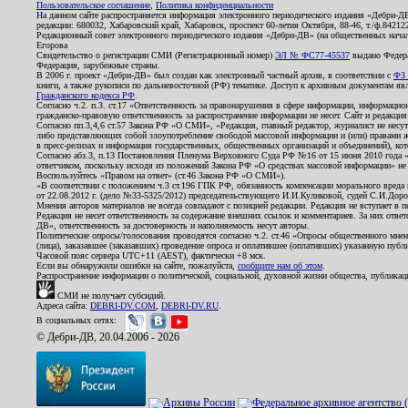
Пользовательское соглашение
,
Политика конфиденциальности
На данном сайте распространяется информация электронного периодического издания «Дебри-Д
редакции: 680032, Хабаровский край, Хабаровск, проспект 60-летия Октября, 88-46, т./ф.8421
Редакционный совет электронного периодического издания «Дебри-ДВ» (на общественных нач
Егорова
Свидетельство о регистрации СМИ (Регистрационный номер)
ЭЛ № ФС77-45537
выдано Федера
Федерация, зарубежные страны.
В 2006 г. проект «Дебри-ДВ» был создан как электронный частный архив, в соответствии с
ФЗ 
книги, а также рукописи по дальневосточной (РФ) тематике. Доступ к архивным документам явля
Гражданского кодекса РФ
.
Согласно ч.2. п.3. ст.17 «Ответственность за правонарушения в сфере информации, информац
гражданско-правовую ответственность за распространение информации не несет. Сайт и редакци
Согласно пп.3,4,6 ст.57 Закона РФ «О СМИ», «Редакция, главный редактор, журналист не несут
либо представляющих собой злоупотребление свободой массовой информации и (или) правами ж
в пресс-релизах и информация государственных, общественных организаций и объединений), кот
Согласно абз.3, п.13 Постановления Пленума Верховного Суда РФ №16 от 15 июня 2010 года 
ответчиком, поскольку исходя из положений Закона РФ «О средствах массовой информации» не 
Воспользуйтесь «Правом на ответ» (ст.46 Закона РФ «О СМИ»).
«В соответствии с положением ч.3 ст.196 ГПК РФ, обязанность компенсации морального вреда п
от 22.08.2012 г. (дело №33-5325/2012) председательствующего И.И.Куликовой, судей С.И.Дор
Мнения авторов материалов не всегда совпадают с позицией редакции. Редакция не вступает в п
Редакция не несет ответственность за содержание внешних ссылок и комментариев. За них отве
ДВ», ответственность за достоверность и наполняемость несут авторы.
Политические опросы/голосования проводятся согласно ч.2. ст.46 «Опросы общественного мнени
(лица), заказавшее (заказавших) проведение опроса и оплатившее (оплативших) указанную публик
Часовой пояс сервера UTC+11 (AEST), фактически +8 мск.
Если вы обнаружили ошибки на сайте, пожалуйста,
сообщите нам об этом
.
Распространение информации о политической, социальной, духовной жизни общества, публикац
СМИ не получает субсидий.
Адреса сайта:
DEBRI-DV.COM
,
DEBRI-DV.RU
.
В социальных сетях:
© Дебри-ДВ, 20.04.2006 - 2026