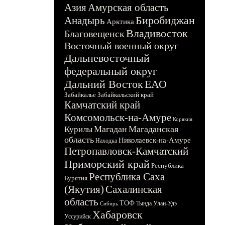
Азия
Амурская область
Биробиджан
Анадырь
Арктика
Владивосток
Благовещенск
Восточный военный округ
Дальневосточный
федеральный округ
Дальний Восток
ЕАО
Забайкалье
Забайкальский край
Камчатский край
Комсомольск-на-Амуре
Корякия
Магадан
Магаданская
Курилы
область
Николаевск-на-Амуре
Находка
Петропавловск-Камчатский
Приморский край
Республика
Республика Саха
Бурятия
(Якутия)
Сахалинская
область
ТОФ
Тында
Улан-Удэ
Сибирь
Хабаровск
Уссурийск