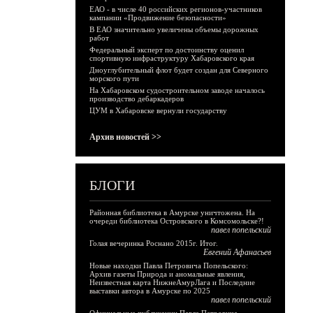
ЕАО - в числе 40 российских регионов-участников
кампании «Продвижение безопасности»
В ЕАО значительно увеличены объемы дорожных
работ
Федеральный эксперт по достоинству оценил
спортивную инфраструктуру Хабаровского края
Дноуглубительный флот будет создан для Северного
морского пути
На Хабаровском судостроительном заводе началось
производство дебаркадеров
ЦУМ в Хабаровске вернули государству
Архив новостей >>
БЛОГИ
Районная библиотека в Амурске уничтожена. На
очереди библиотека Островского в Комсомольске?!
павел попельский
Голая вечеринка Роснано 2015г. Итог.
Евгений Афанасьев
Новые находки Павла Петровича Попельского:
Архив газеты Природа и аномальные явления,
Неизвестная карта НижнеАмурЛага и Последние
выставки автора в Амурске по 2025
павел попельский