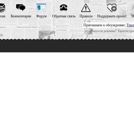
хив
Комментарии
Форум
Обратная связь
Правила
Поддержать проект
М
Приглашаем к обсуждению:
Трил
Надоела реклама? Зарегистри
ск