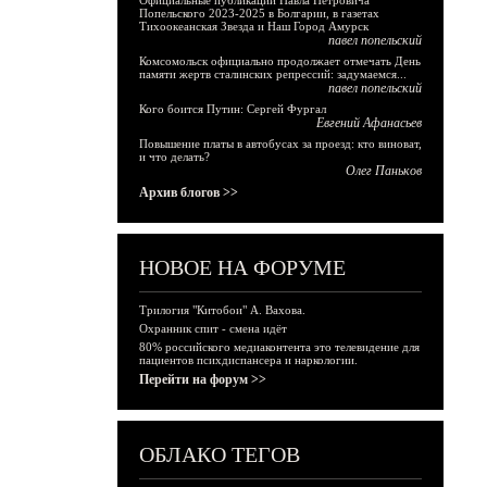
Официальные публикации Павла Петровича
Попельского 2023-2025 в Болгарии, в газетах
Тихоокеанская Звезда и Наш Город Амурск
павел попельский
Комсомольск официально продолжает отмечать День
памяти жертв сталинских репрессий: задумаемся...
павел попельский
Кого боится Путин: Сергей Фургал
Евгений Афанасьев
Повышение платы в автобусах за проезд: кто виноват,
и что делать?
Олег Паньков
Архив блогов >>
НОВОЕ НА ФОРУМЕ
Трилогия "Китобои" А. Вахова.
Охранник спит - смена идёт
80% российского медиаконтента это телевидение для
пациентов психдиспансера и наркологии.
Перейти на форум >>
ОБЛАКО ТЕГОВ