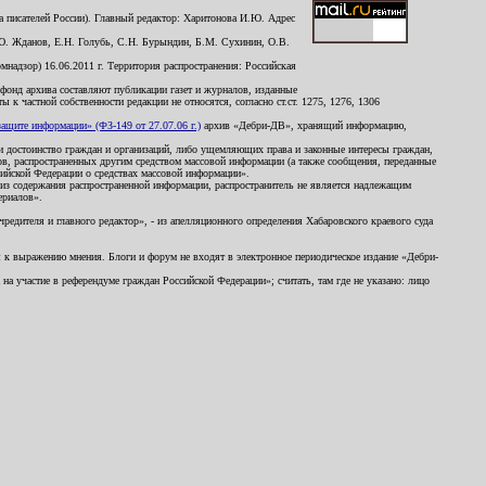
 писателей России). Главный редактор: Харитонова И.Ю. Адрес
Ю. Жданов, Е.Н. Голубь, С.Н. Бурындин, Б.М. Сухинин, О.В.
надзор) 16.06.2011 г. Территория распространения: Российская
й фонд архива составляют публикации газет и журналов, изданные
к частной собственности редакции не относятся, согласно ст.ст. 1275, 1276, 1306
щите информации» (ФЗ-149 от 27.07.06 г.)
архив «Дебри-ДВ», хранящий информацию,
ь и достоинство граждан и организаций, либо ущемляющих права и законные интересы граждан,
ов, распространенных другим средством массовой информации (а также сообщения, переданные
сийской Федерации о средствах массовой информации».
из содержания распространенной информации, распространитель не является надлежащим
ериалов».
редителя и главного редактор», - из апелляционного определения Хабаровского краевого суда
ны к выражению мнения. Блоги и форум не входят в электронное периодическое издание «Дебри-
а участие в референдуме граждан Российской Федерации»; считать, там где не указано: лицо