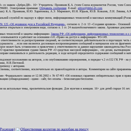
В» со знаком «Дебри-ДВ». 16+ Учредитель: Пронякин К.А. (член Союза журналистов России, член Союза
2296081. Электронная приемная:
Отправить сообщение
. E-mail:
editor@debri-dv.com
алах): К.А. Пронякин, И.Ю. Харитонова, А.Э. Мирмович, Ю.Н. Юрьев, Ю.В. Ковалев, Л.Н. Левина, А.
льной службой по надзору в сфере связи, информационных технологий и массовых коммуникаций (Роском
№ 125 «Об архивном деле в Российской Федерации»
, согласно п. 2 ст. 13 «Создание архивов». Основно
ется открытым в электронном виде, согласно п. 1 ст. 24 вышеобозначенного закона. Архивные документы 
ионных технологий и защиты информации»
Закона РФ «Об информации, информационных технологиях и о за
я основываются и работают на основании ст.8 «Право на доступ к информации» ФЗ-149.
 ответственности за распространение сведений, не соответствующих действительности и порочащих чест
урналиста: ...если они являются дословным воспроизведением сообщений и материалов или их фрагмент
орое может быть установлено и привлечено к ответственности за данное нарушение законодательства Рос
«О практике применения судами Закона РФ «О средствах массовой информации», «по делам, вытекающим 
вправе вмешиваться в деятельность редакции, в ходе которой определяется содержание сообщений и мат
одлежит возложению на авторов, а по опубликованию опровержения, в порядке ч.2 ст.152 ГК РФ - на уч
ожко, Н.В.Пестовой.
ереписку с авторами.
тственны, соответственно, исключительно их правообладатели и авторы. Комментарии на сайте приравне
я» Федерального закона от 12.06.2002 г. № 67-ФЗ «Об основных гарантиях избирательных прав и права н
ацию (обнародование) - едино - сайт, без оплаты - безвозмездно/бесплатно.
ии на актуальные темы, просветительские функции. Для мужчин и женщин. 16+ для детей старше 16 лет.