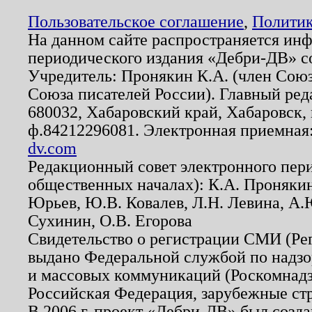
Пользовательское соглашение
,
Политик
На данном сайте распространяется ин
периодического издания «Дебри-ДВ» с
Учредитель: Пронякин К.А. (член Союз
Союза писателей России). Главный ред
680032, Хабаровский край, Хабаровск, п
ф.84212296081. Электронная приемная
dv.com
Редакционный совет электронного пер
общественных началах): К.А. Проняки
Юрьев, Ю.В. Ковалев, Л.Н. Левина, А.
Сухинин, О.В. Егорова
Свидетельство о регистрации СМИ (Р
выдано Федеральной службой по надзо
и массовых коммуникаций (Роскомнадзо
Российская Федерация, зарубежные ст
В 2006 г. проект «Дебри-ДВ» был созда