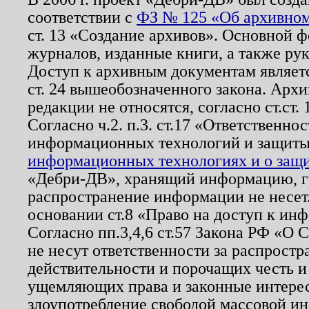
соответствии с
ФЗ № 125 «Об архивном
ст. 13 «Создание архивов». Основной ф
журналов, изданные книги, а также ру
Доступ к архивным документам являетс
ст. 24 вышеобозначенного закона. Арх
редакции не относятся, согласно ст.ст. 
Согласно ч.2. п.3. ст.17 «Ответственн
информационных технологий и защит
информационных технологиях и о защит
«Дебри-ДВ», хранящий информацию, гр
распространение информации не несет.
основании ст.8 «Право на доступ к ин
Согласно пп.3,4,6 ст.57 Закона РФ «О
не несут ответственности за распрост
действительности и порочащих честь и
ущемляющих права и законные интере
злоупотребление свободой массовой ин