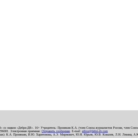
В» со знаком «Дебри-ДВ». 16+ Учредитель: Пронякин К.А. (член Союза журналистов России, член Союза
2296081. Электронная приемная:
Отправить сообщение
. E-mail:
editor@debri-dv.com
алах): К.А. Пронякин, И.Ю. Харитонова, А.Э. Мирмович, Ю.Н. Юрьев, Ю.В. Ковалев, Л.Н. Левина, А.