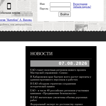
Имя:
Регистрация
Забыли пароль?
Пароль:
обильная версия
огия "Китобои" А. Вахова.
руйтесь, или авторизуйтесь.
НОВОСТИ
07.08.2026
ЕАО станет пилотным регионом нового проекта
Мастерской управления «Сенеж»
В Хабаровском крае быстрее всего растут зарплаты у
административного персонала и рабочих
В ЕАО обсудили стратегию сохранения
исторической памяти
ЕАО - в числе 40 российских регионов-участников
кампании «Продвижение безопасности»
В ЕАО значительно увеличены объемы дорожных
работ
Федеральный эксперт по достоинству оценил