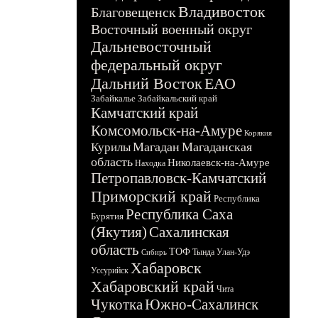
Владивосток
Благовещенск
Восточный военный округ
Дальневосточный
федеральный округ
Дальний Восток
ЕАО
Забайкалье
Забайкальский край
Камчатский край
Комсомольск-на-Амуре
Корякия
Магадан
Магаданская
Курилы
область
Николаевск-на-Амуре
Находка
Петропавловск-Камчатский
Приморский край
Республика
Республика Саха
Бурятия
(Якутия)
Сахалинская
область
ТОФ
Тында
Улан-Удэ
Сибирь
Хабаровск
Уссурийск
Хабаровский край
Чита
Чукотка
Южно-Сахалинск