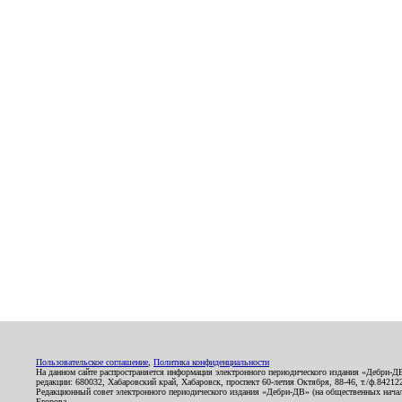
Пользовательское соглашение
,
Политика конфиденциальности
На данном сайте распространяется информация электронного периодического издания «Дебри-Д
редакции: 680032, Хабаровский край, Хабаровск, проспект 60-летия Октября, 88-46, т./ф.8421
Редакционный совет электронного периодического издания «Дебри-ДВ» (на общественных нач
Егорова