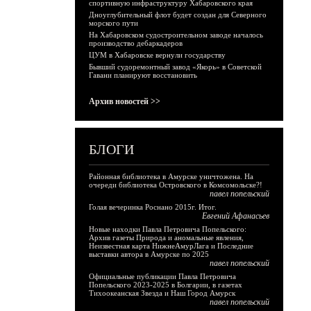
спортивную инфраструктуру Хабаровского края
Дноуглубительный флот будет создан для Северного
морского пути
На Хабаровском судостроительном заводе началось
производство дебаркадеров
ЦУМ в Хабаровске вернули государству
Бывший судоремонтный завод «Якорь» в Советской
Гавани планируют восстановить
Архив новостей >>
БЛОГИ
Районная библиотека в Амурске уничтожена. На
очереди библиотека Островского в Комсомольске?!
павел попельский
Голая вечеринка Роснано 2015г. Итог.
Евгений Афанасьев
Новые находки Павла Петровича Попельского:
Архив газеты Природа и аномальные явления,
Неизвестная карта НижнеАмурЛага и Последние
выставки автора в Амурске по 2025
павел попельский
Официальные публикации Павла Петровича
Попельского 2023-2025 в Болгарии, в газетах
Тихоокеанская Звезда и Наш Город Амурск
павел попельский