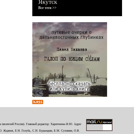
Якутск
Все теги >>
 писателей России). Главный редактор: Харитонова И.Ю. Адрес
Ю. Жданов, Е.Н. Голубь, С.Н. Бурындин, Б.М. Сухинин, О.В.