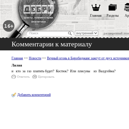
Главная
Разделы
Ар
расширенный пои
Комментарии к материалу
Главная
>>
Новости
>>
Вечный огонь в Биробиджане зажгут от двух источнико
Лилия
и кто за газ платить будет? Костюк? Или плясуны из Валдгейма?
Ответить
Цитировать
Добавить комментарий