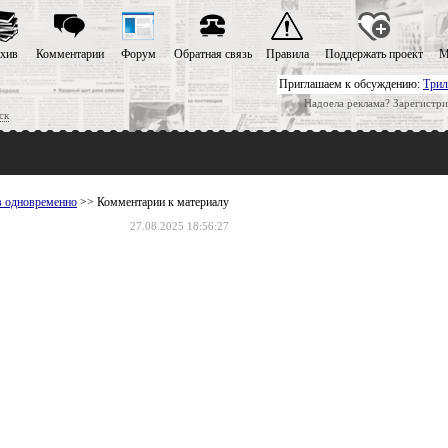
хив
Комментарии
Форум
Обратная связь
Правила
Поддержать проект
М
Приглашаем к обсуждению:
Трил
Надоела реклама? Зарегистри
ск
в одновременно
>> Комментарии к материалу
27.08.2025 18:56:27