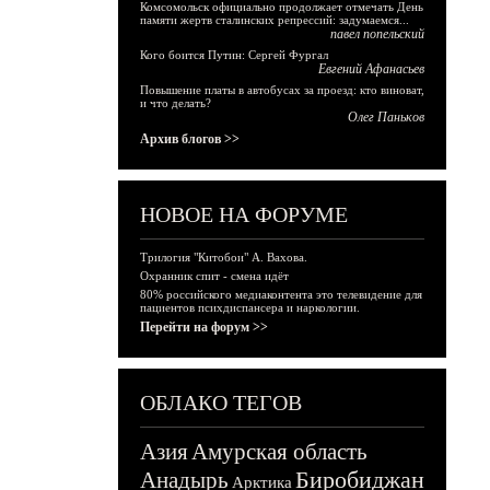
Комсомольск официально продолжает отмечать День
памяти жертв сталинских репрессий: задумаемся...
павел попельский
Кого боится Путин: Сергей Фургал
Евгений Афанасьев
Повышение платы в автобусах за проезд: кто виноват,
и что делать?
Олег Паньков
Архив блогов >>
НОВОЕ НА ФОРУМЕ
Трилогия "Китобои" А. Вахова.
Охранник спит - смена идёт
80% российского медиаконтента это телевидение для
пациентов психдиспансера и наркологии.
Перейти на форум >>
ОБЛАКО ТЕГОВ
Азия
Амурская область
Биробиджан
Анадырь
Арктика