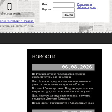
Имя:
Регистрация
Забыли пароль?
Пароль:
обильная версия
огия "Китобои" А. Вахова.
руйтесь, или авторизуйтесь.
НОВОСТИ
06.08.2026
На Русском острове продолжается создание
инфраструктуры для инноваций
Олег Кожемяко представил новые инициативы по
развитию горнолыжного туризма в России
В краевой больнице имени Владимирцева освоили
новую методику восстановления после инсульта
Дальневосточная студия кинохроники получила
поддержку Дмитрия Демешина
Новый циклон приближается к Хабаровскому краю