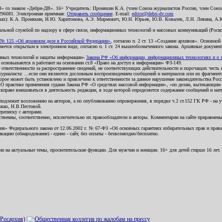
В» со знаком «Дебри-ДВ». 16+ Учредитель: Пронякин К.А. (член Союза журналистов России, член Союза
2296081. Электронная приемная:
Отправить сообщение
. E-mail:
editor@debri-dv.com
алах): К.А. Пронякин, И.Ю. Харитонова, А.Э. Мирмович, Ю.Н. Юрьев, Ю.В. Ковалев, Л.Н. Левина, А.
льной службой по надзору в сфере связи, информационных технологий и массовых коммуникаций (Роском
№ 125 «Об архивном деле в Российской Федерации»
, согласно п. 2 ст. 13 «Создание архивов». Основно
ется открытым в электронном виде, согласно п. 1 ст. 24 вышеобозначенного закона. Архивные документы 
ионных технологий и защиты информации»
Закона РФ «Об информации, информационных технологиях и о за
я основываются и работают на основании ст.8 «Право на доступ к информации» ФЗ-149.
 ответственности за распространение сведений, не соответствующих действительности и порочащих чест
урналиста: ...если они являются дословным воспроизведением сообщений и материалов или их фрагмент
орое может быть установлено и привлечено к ответственности за данное нарушение законодательства Рос
«О практике применения судами Закона РФ «О средствах массовой информации», «по делам, вытекающим 
вправе вмешиваться в деятельность редакции, в ходе которой определяется содержание сообщений и мат
одлежит возложению на авторов, а по опубликованию опровержения, в порядке ч.2 ст.152 ГК РФ - на уч
ожко, Н.В.Пестовой.
ереписку с авторами.
тственны, соответственно, исключительно их правообладатели и авторы. Комментарии на сайте приравне
я» Федерального закона от 12.06.2002 г. № 67-ФЗ «Об основных гарантиях избирательных прав и права н
ацию (обнародование) - едино - сайт, без оплаты - безвозмездно/бесплатно.
ии на актуальные темы, просветительские функции. Для мужчин и женщин. 16+ для детей старше 16 лет.