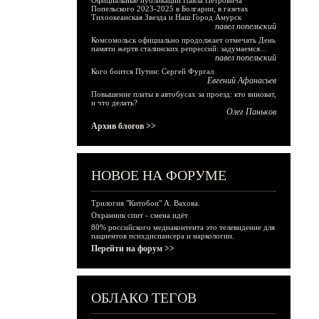
Официальные публикации Павла Петровича
Попельского 2023-2025 в Болгарии, в газетах
Тихоокеанская Звезда и Наш Город Амурск
павел попельский
Комсомольск официально продолжает отмечать День
памяти жертв сталинских репрессий: задумаемся...
павел попельский
Кого боится Путин: Сергей Фургал
Евгений Афанасьев
Повышение платы в автобусах за проезд: кто виноват,
и что делать?
Олег Паньков
Архив блогов >>
НОВОЕ НА ФОРУМЕ
Трилогия "Китобои" А. Вахова.
Охранник спит - смена идёт
80% российского медиаконтента это телевидение для
пациентов психдиспансера и наркологии.
Перейти на форум >>
ОБЛАКО ТЕГОВ