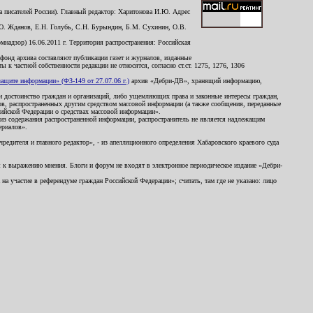
 писателей России). Главный редактор: Харитонова И.Ю. Адрес
Ю. Жданов, Е.Н. Голубь, С.Н. Бурындин, Б.М. Сухинин, О.В.
надзор) 16.06.2011 г. Территория распространения: Российская
й фонд архива составляют публикации газет и журналов, изданные
к частной собственности редакции не относятся, согласно ст.ст. 1275, 1276, 1306
щите информации» (ФЗ-149 от 27.07.06 г.)
архив «Дебри-ДВ», хранящий информацию,
ь и достоинство граждан и организаций, либо ущемляющих права и законные интересы граждан,
ов, распространенных другим средством массовой информации (а также сообщения, переданные
сийской Федерации о средствах массовой информации».
из содержания распространенной информации, распространитель не является надлежащим
ериалов».
редителя и главного редактор», - из апелляционного определения Хабаровского краевого суда
ны к выражению мнения. Блоги и форум не входят в электронное периодическое издание «Дебри-
а участие в референдуме граждан Российской Федерации»; считать, там где не указано: лицо