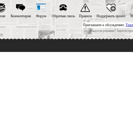
хив
Комментарии
Форум
Обратная связь
Правила
Поддержать проект
М
Приглашаем к обсуждению:
Трил
Надоела реклама? Зарегистри
ск