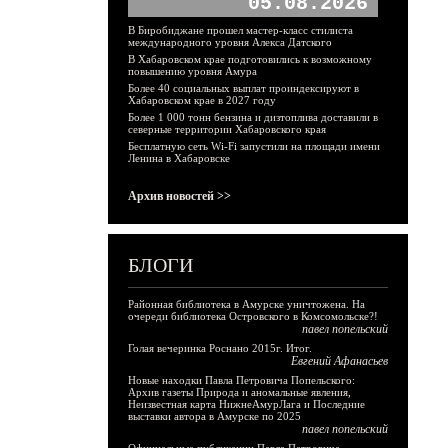
05.08.2026
В Биробиджане прошел мастер-класс стилиста
международного уровня Алекса Датского
В Хабаровском крае подготовились к возможному
повышению уровня Амура
Более 40 социальных выплат проиндексируют в
Хабаровском крае в 2027 году
Более 1 000 тонн бензина и дизтоплива доставили в
северные территории Хабаровского края
Бесплатную сеть Wi-Fi запустили на площади имени
Ленина в Хабаровске
Архив новостей >>
БЛОГИ
Районная библиотека в Амурске уничтожена. На
очереди библиотека Островского в Комсомольске?!
павел попельский
Голая вечеринка Роснано 2015г. Итог.
Евгений Афанасьев
Новые находки Павла Петровича Попельского:
Архив газеты Природа и аномальные явления,
Неизвестная карта НижнеАмурЛага и Последние
выставки автора в Амурске по 2025
павел попельский