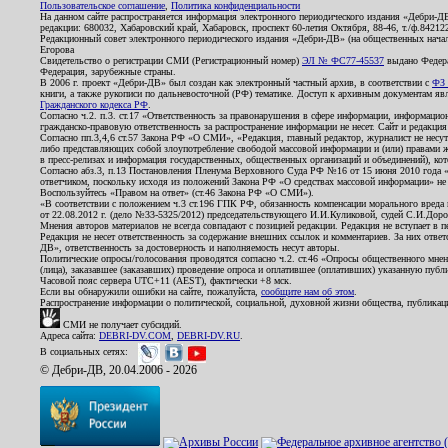
Пользовательское соглашение
,
Политика конфиденциальности
На данном сайте распространяется информация электронного периодического издания «Дебри-Д
редакции: 680032, Хабаровский край, Хабаровск, проспект 60-летия Октября, 88-46, т./ф.8421
Редакционный совет электронного периодического издания «Дебри-ДВ» (на общественных нач
Егорова
Свидетельство о регистрации СМИ (Регистрационный номер)
ЭЛ № ФС77-45537
выдано Федера
Федерация, зарубежные страны.
В 2006 г. проект «Дебри-ДВ» был создан как электронный частный архив, в соответствии с
ФЗ 
книги, а также рукописи по дальневосточной (РФ) тематике. Доступ к архивным документам явля
Гражданского кодекса РФ
.
Согласно ч.2. п.3. ст.17 «Ответственность за правонарушения в сфере информации, информац
гражданско-правовую ответственность за распространение информации не несет. Сайт и редакци
Согласно пп.3,4,6 ст.57 Закона РФ «О СМИ», «Редакция, главный редактор, журналист не несут
либо представляющих собой злоупотребление свободой массовой информации и (или) правами ж
в пресс-релизах и информация государственных, общественных организаций и объединений), кот
Согласно абз.3, п.13 Постановления Пленума Верховного Суда РФ №16 от 15 июня 2010 года 
ответчиком, поскольку исходя из положений Закона РФ «О средствах массовой информации» не 
Воспользуйтесь «Правом на ответ» (ст.46 Закона РФ «О СМИ»).
«В соответствии с положением ч.3 ст.196 ГПК РФ, обязанность компенсации морального вреда п
от 22.08.2012 г. (дело №33-5325/2012) председательствующего И.И.Куликовой, судей С.И.Дор
Мнения авторов материалов не всегда совпадают с позицией редакции. Редакция не вступает в п
Редакция не несет ответственность за содержание внешних ссылок и комментариев. За них отве
ДВ», ответственность за достоверность и наполняемость несут авторы.
Политические опросы/голосования проводятся согласно ч.2. ст.46 «Опросы общественного мнени
(лица), заказавшее (заказавших) проведение опроса и оплатившее (оплативших) указанную публик
Часовой пояс сервера UTC+11 (AEST), фактически +8 мск.
Если вы обнаружили ошибки на сайте, пожалуйста,
сообщите нам об этом
.
Распространение информации о политической, социальной, духовной жизни общества, публикац
СМИ не получает субсидий.
Адреса сайта:
DEBRI-DV.COM
,
DEBRI-DV.RU
.
В социальных сетях:
© Дебри-ДВ, 20.04.2006 - 2026