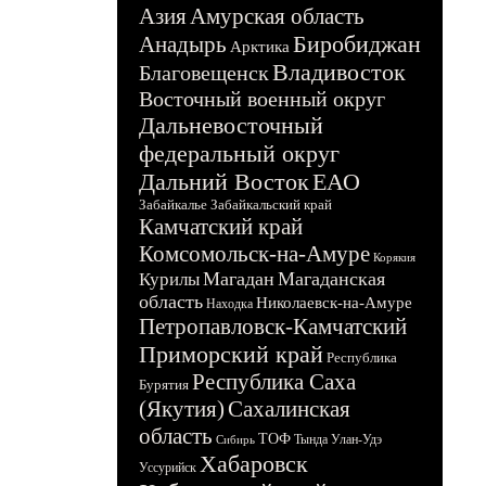
Азия
Амурская область
Биробиджан
Анадырь
Арктика
Владивосток
Благовещенск
Восточный военный округ
Дальневосточный
федеральный округ
Дальний Восток
ЕАО
Забайкалье
Забайкальский край
Камчатский край
Комсомольск-на-Амуре
Корякия
Магадан
Магаданская
Курилы
область
Николаевск-на-Амуре
Находка
Петропавловск-Камчатский
Приморский край
Республика
Республика Саха
Бурятия
(Якутия)
Сахалинская
область
ТОФ
Тында
Улан-Удэ
Сибирь
Хабаровск
Уссурийск