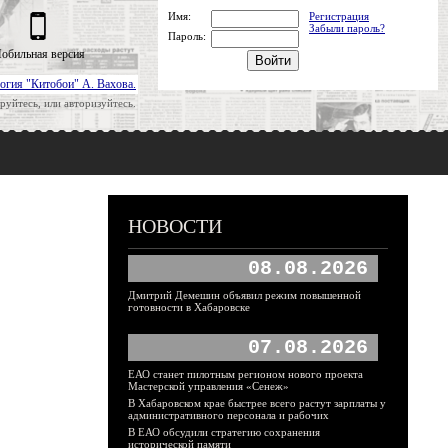
Имя:
Регистрация
Забыли пароль?
Пароль:
обильная версия
огия "Китобои" А. Вахова.
руйтесь, или авторизуйтесь.
НОВОСТИ
08.08.2026
Дмитрий Демешин объявил режим повышенной
готовности в Хабаровске
07.08.2026
ЕАО станет пилотным регионом нового проекта
Мастерской управления «Сенеж»
В Хабаровском крае быстрее всего растут зарплаты у
административного персонала и рабочих
В ЕАО обсудили стратегию сохранения
исторической памяти