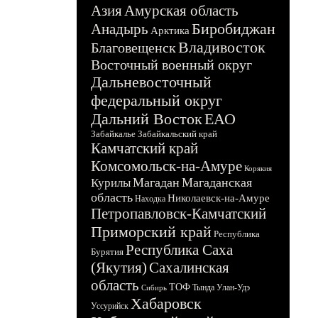
Азия
Амурская область
Биробиджан
Анадырь
Арктика
Владивосток
Благовещенск
Восточный военный округ
Дальневосточный
федеральный округ
Дальний Восток
ЕАО
Забайкалье
Забайкальский край
Камчатский край
Комсомольск-на-Амуре
Корякия
Магадан
Магаданская
Курилы
область
Николаевск-на-Амуре
Находка
Петропавловск-Камчатский
Приморский край
Республика
Республика Саха
Бурятия
(Якутия)
Сахалинская
область
ТОФ
Тында
Улан-Удэ
Сибирь
Хабаровск
Уссурийск