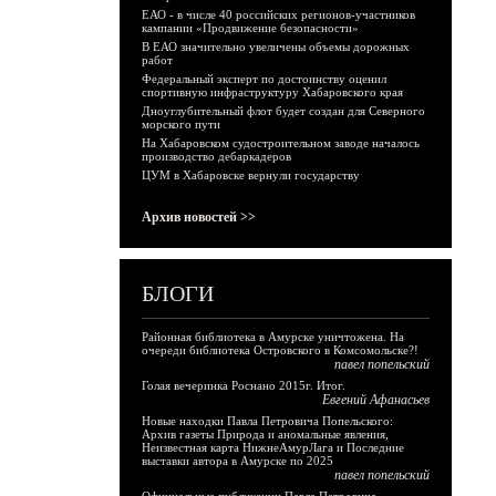
ЕАО - в числе 40 российских регионов-участников
кампании «Продвижение безопасности»
В ЕАО значительно увеличены объемы дорожных
работ
Федеральный эксперт по достоинству оценил
спортивную инфраструктуру Хабаровского края
Дноуглубительный флот будет создан для Северного
морского пути
На Хабаровском судостроительном заводе началось
производство дебаркадеров
ЦУМ в Хабаровске вернули государству
Архив новостей >>
БЛОГИ
Районная библиотека в Амурске уничтожена. На
очереди библиотека Островского в Комсомольске?!
павел попельский
Голая вечеринка Роснано 2015г. Итог.
Евгений Афанасьев
Новые находки Павла Петровича Попельского:
Архив газеты Природа и аномальные явления,
Неизвестная карта НижнеАмурЛага и Последние
выставки автора в Амурске по 2025
павел попельский