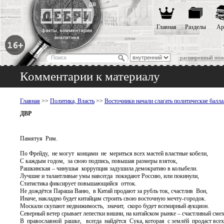
Главная
Разделы
Ар
расширенный пои
Комментарии к материалу
Главная
>>
Политика, Власть
>>
Восточники начали слагать политические балл
ДВР
Памятуя Рим.
По Фрейду, не могут концами не мериться всех мастей властные кобели,
С каждым годом, за свою подпись, повышая размеры взяток,
Рашкинская – чинушья коррупция задушила демократию в колыбели.
Лучшие и талантливые умы навсегда покидают Россию, или покинули,
Статистика фиксирует повышающийся отток.
Не дождётся Параша Ваню, в Китай продают за рубль ток, счастлив Вон,
Иначе, накладно будет китайцам строить свою восточную мечту-городок.
Москали скупают недвижимость, значит, скоро будет всемирный аукцион.
Северный ветер срывает лепестки вишни, на китайском рынке – счастливый смех
В православной рашке, всегда найдётся Сука, которая с землёй продаст всех