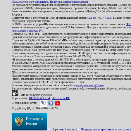
Пользовательское соглашение
,
Политика конфиденциальности
На данном сайте распространяется информация электронного периодического издания «Дебри-Д
редакции: 680032, Хабаровский край, Хабаровск, проспект 60-летия Октября, 88-46, т./ф.8421
Редакционный совет электронного периодического издания «Дебри-ДВ» (на общественных нач
Егорова
Свидетельство о регистрации СМИ (Регистрационный номер)
ЭЛ № ФС77-45537
выдано Федера
Федерация, зарубежные страны.
В 2006 г. проект «Дебри-ДВ» был создан как электронный частный архив, в соответствии с
ФЗ 
книги, а также рукописи по дальневосточной (РФ) тематике. Доступ к архивным документам явля
Гражданского кодекса РФ
.
Согласно ч.2. п.3. ст.17 «Ответственность за правонарушения в сфере информации, информац
гражданско-правовую ответственность за распространение информации не несет. Сайт и редакци
Согласно пп.3,4,6 ст.57 Закона РФ «О СМИ», «Редакция, главный редактор, журналист не несут
либо представляющих собой злоупотребление свободой массовой информации и (или) правами ж
в пресс-релизах и информация государственных, общественных организаций и объединений), кот
Согласно абз.3, п.13 Постановления Пленума Верховного Суда РФ №16 от 15 июня 2010 года 
ответчиком, поскольку исходя из положений Закона РФ «О средствах массовой информации» не 
Воспользуйтесь «Правом на ответ» (ст.46 Закона РФ «О СМИ»).
«В соответствии с положением ч.3 ст.196 ГПК РФ, обязанность компенсации морального вреда п
от 22.08.2012 г. (дело №33-5325/2012) председательствующего И.И.Куликовой, судей С.И.Дор
Мнения авторов материалов не всегда совпадают с позицией редакции. Редакция не вступает в п
Редакция не несет ответственность за содержание внешних ссылок и комментариев. За них отве
ДВ», ответственность за достоверность и наполняемость несут авторы.
Политические опросы/голосования проводятся согласно ч.2. ст.46 «Опросы общественного мнени
(лица), заказавшее (заказавших) проведение опроса и оплатившее (оплативших) указанную публик
Часовой пояс сервера UTC+11 (AEST), фактически +8 мск.
Если вы обнаружили ошибки на сайте, пожалуйста,
сообщите нам об этом
.
Распространение информации о политической, социальной, духовной жизни общества, публикац
СМИ не получает субсидий.
Адреса сайта:
DEBRI-DV.COM
,
DEBRI-DV.RU
.
В социальных сетях:
© Дебри-ДВ, 20.04.2006 - 2026