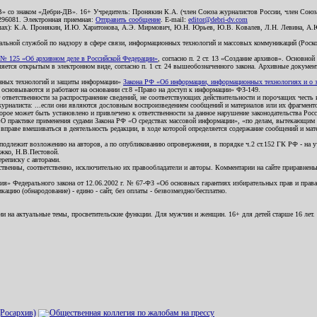
В» со знаком «Дебри-ДВ». 16+ Учредитель: Пронякин К.А. (член Союза журналистов России, член Союза
2296081. Электронная приемная:
Отправить сообщение
. E-mail:
editor@debri-dv.com
алах): К.А. Пронякин, И.Ю. Харитонова, А.Э. Мирмович, Ю.Н. Юрьев, Ю.В. Ковалев, Л.Н. Левина, А.
льной службой по надзору в сфере связи, информационных технологий и массовых коммуникаций (Роском
№ 125 «Об архивном деле в Российской Федерации»
, согласно п. 2 ст. 13 «Создание архивов». Основно
ется открытым в электронном виде, согласно п. 1 ст. 24 вышеобозначенного закона. Архивные документы 
ионных технологий и защиты информации»
Закона РФ «Об информации, информационных технологиях и о за
я основываются и работают на основании ст.8 «Право на доступ к информации» ФЗ-149.
 ответственности за распространение сведений, не соответствующих действительности и порочащих чест
урналиста: ...если они являются дословным воспроизведением сообщений и материалов или их фрагмент
орое может быть установлено и привлечено к ответственности за данное нарушение законодательства Рос
«О практике применения судами Закона РФ «О средствах массовой информации», «по делам, вытекающим 
вправе вмешиваться в деятельность редакции, в ходе которой определяется содержание сообщений и мат
одлежит возложению на авторов, а по опубликованию опровержения, в порядке ч.2 ст.152 ГК РФ - на уч
ожко, Н.В.Пестовой.
ереписку с авторами.
тственны, соответственно, исключительно их правообладатели и авторы. Комментарии на сайте приравне
я» Федерального закона от 12.06.2002 г. № 67-ФЗ «Об основных гарантиях избирательных прав и права н
ацию (обнародование) - едино - сайт, без оплаты - безвозмездно/бесплатно.
ии на актуальные темы, просветительские функции. Для мужчин и женщин. 16+ для детей старше 16 лет.