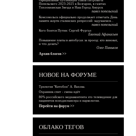
Официальные публикации Павла Петровича
Попельского 2023-2025 в Болгарии, в газетах
Тихоокеанская Звезда и Наш Город Амурск
павел попельский
Комсомольск официально продолжает отмечать День
памяти жертв сталинских репрессий: задумаемся...
павел попельский
Кого боится Путин: Сергей Фургал
Евгений Афанасьев
Повышение платы в автобусах за проезд: кто виноват,
и что делать?
Олег Паньков
Архив блогов >>
НОВОЕ НА ФОРУМЕ
Трилогия "Китобои" А. Вахова.
Охранник спит - смена идёт
80% российского медиаконтента это телевидение для
пациентов психдиспансера и наркологии.
Перейти на форум >>
ОБЛАКО ТЕГОВ