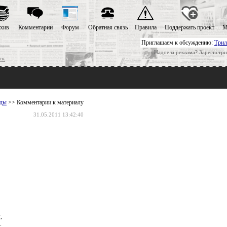
хив
Комментарии
Форум
Обратная связь
Правила
Поддержать проект
М
Приглашаем к обсуждению:
Трил
Надоела реклама? Зарегистри
ск
ады
>> Комментарии к материалу
31.05.2011 13:42:40
,
.