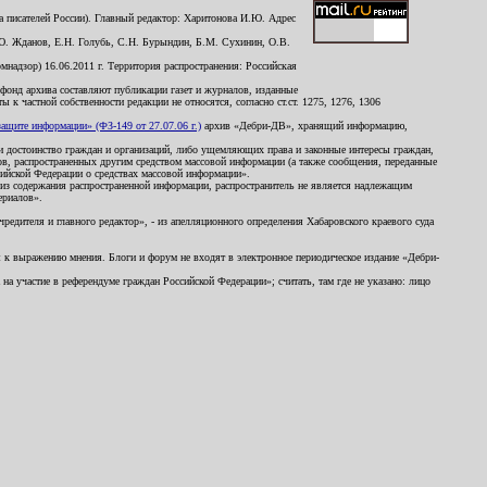
 писателей России). Главный редактор: Харитонова И.Ю. Адрес
Ю. Жданов, Е.Н. Голубь, С.Н. Бурындин, Б.М. Сухинин, О.В.
надзор) 16.06.2011 г. Территория распространения: Российская
й фонд архива составляют публикации газет и журналов, изданные
к частной собственности редакции не относятся, согласно ст.ст. 1275, 1276, 1306
щите информации» (ФЗ-149 от 27.07.06 г.)
архив «Дебри-ДВ», хранящий информацию,
ь и достоинство граждан и организаций, либо ущемляющих права и законные интересы граждан,
ов, распространенных другим средством массовой информации (а также сообщения, переданные
сийской Федерации о средствах массовой информации».
из содержания распространенной информации, распространитель не является надлежащим
ериалов».
редителя и главного редактор», - из апелляционного определения Хабаровского краевого суда
ны к выражению мнения. Блоги и форум не входят в электронное периодическое издание «Дебри-
а участие в референдуме граждан Российской Федерации»; считать, там где не указано: лицо