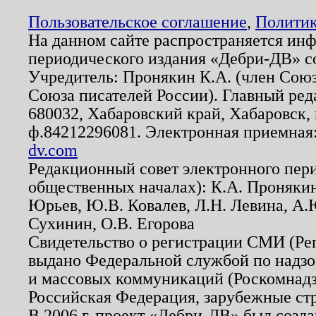
Пользовательское соглашение
,
Политик
На данном сайте распространяется ин
периодического издания «Дебри-ДВ» с
Учредитель: Пронякин К.А. (член Союз
Союза писателей России). Главный ред
680032, Хабаровский край, Хабаровск, п
ф.84212296081. Электронная приемная
dv.com
Редакционный совет электронного пер
общественных началах): К.А. Проняки
Юрьев, Ю.В. Ковалев, Л.Н. Левина, А.
Сухинин, О.В. Егорова
Свидетельство о регистрации СМИ (Р
выдано Федеральной службой по надзо
и массовых коммуникаций (Роскомнадзо
Российская Федерация, зарубежные ст
В 2006 г. проект «Дебри-ДВ» был созда