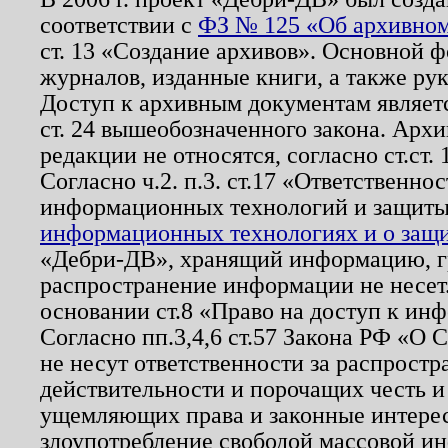
соответствии с
ФЗ № 125 «Об архивном
ст. 13 «Создание архивов». Основной ф
журналов, изданные книги, а также ру
Доступ к архивным документам являетс
ст. 24 вышеобозначенного закона. Арх
редакции не относятся, согласно ст.ст. 
Согласно ч.2. п.3. ст.17 «Ответственн
информационных технологий и защит
информационных технологиях и о защит
«Дебри-ДВ», хранящий информацию, гр
распространение информации не несет.
основании ст.8 «Право на доступ к ин
Согласно пп.3,4,6 ст.57 Закона РФ «О
не несут ответственности за распрост
действительности и порочащих честь и
ущемляющих права и законные интере
злоупотребление свободой массовой ин