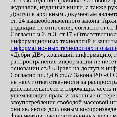
ст. 13 «Создание архивов». Основной ф
журналов, изданные книги, а также ру
Доступ к архивным документам являетс
ст. 24 вышеобозначенного закона. Арх
редакции не относятся, согласно ст.ст. 
Согласно ч.2. п.3. ст.17 «Ответственн
информационных технологий и защит
информационных технологиях и о защит
«Дебри-ДВ», хранящий информацию, гр
распространение информации не несет.
основании ст.8 «Право на доступ к ин
Согласно пп.3,4,6 ст.57 Закона РФ «О
не несут ответственности за распрост
действительности и порочащих честь и
ущемляющих права и законные интере
злоупотребление свободой массовой ин
они являются дословным воспроизведе
фрагментов, распространенных другим