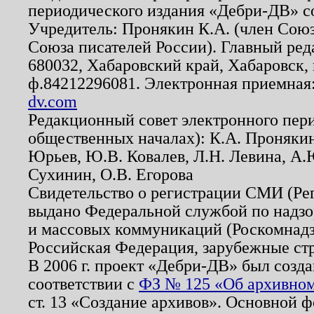
периодического издания «Дебри-ДВ» с
Учредитель: Пронякин К.А. (член Союз
Союза писателей России). Главный ред
680032, Хабаровский край, Хабаровск, п
ф.84212296081. Электронная приемная
dv.com
Редакционный совет электронного пер
общественных началах): К.А. Проняки
Юрьев, Ю.В. Ковалев, Л.Н. Левина, А.
Сухинин, О.В. Егорова
Свидетельство о регистрации СМИ (Р
выдано Федеральной службой по надзо
и массовых коммуникаций (Роскомнадзо
Российская Федерация, зарубежные ст
В 2006 г. проект «Дебри-ДВ» был созда
соответствии с
ФЗ № 125 «Об архивном
ст. 13 «Создание архивов». Основной ф