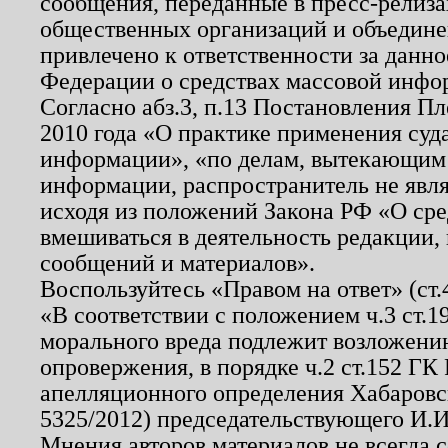
сообщения, переданные в пресс-релиза
общественных организаций и объединен
привлечено к ответственности за данн
Федерации о средствах массовой инфо
Согласно абз.3, п.13 Постановления П
2010 года «О практике применения суд
информации», «по делам, вытекающим
информации, распространитель не явл
исходя из положений Закона РФ «О ср
вмешиваться в деятельность редакции, 
сообщений и материалов».
Воспользуйтесь «Правом на ответ» (ст
«В соответствии с положением ч.3 ст.
морального вреда подлежит возложению
опровержения, в порядке ч.2 ст.152 ГК 
апелляционного определения Хабаровско
5325/2012) председательствующего И.И
Мнения авторов материалов не всегда 