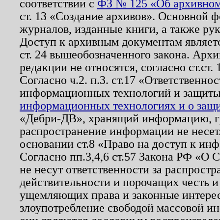
соответствии с
ФЗ № 125 «Об архивном
ст. 13 «Создание архивов». Основной ф
журналов, изданные книги, а также ру
Доступ к архивным документам являетс
ст. 24 вышеобозначенного закона. Арх
редакции не относятся, согласно ст.ст. 
Согласно ч.2. п.3. ст.17 «Ответственн
информационных технологий и защит
информационных технологиях и о защит
«Дебри-ДВ», хранящий информацию, гр
распространение информации не несет.
основании ст.8 «Право на доступ к ин
Согласно пп.3,4,6 ст.57 Закона РФ «О
не несут ответственности за распрост
действительности и порочащих честь и
ущемляющих права и законные интере
злоупотребление свободой массовой ин