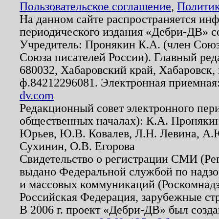
Пользовательское соглашение
,
Политик
На данном сайте распространяется ин
периодического издания «Дебри-ДВ» с
Учредитель: Пронякин К.А. (член Союз
Союза писателей России). Главный ред
680032, Хабаровский край, Хабаровск, п
ф.84212296081. Электронная приемная
dv.com
Редакционный совет электронного пер
общественных началах): К.А. Проняки
Юрьев, Ю.В. Ковалев, Л.Н. Левина, А.
Сухинин, О.В. Егорова
Свидетельство о регистрации СМИ (Р
выдано Федеральной службой по надзо
и массовых коммуникаций (Роскомнадзо
Российская Федерация, зарубежные ст
В 2006 г. проект «Дебри-ДВ» был созда