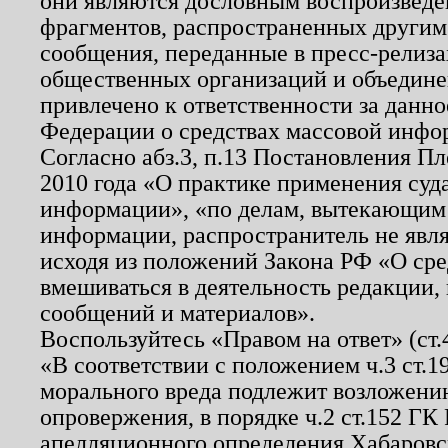
они являются дословным воспроизведе
фрагментов, распространенных другим
сообщения, переданные в пресс-релиза
общественных организаций и объединен
привлечено к ответственности за данн
Федерации о средствах массовой инфо
Согласно абз.3, п.13 Постановления П
2010 года «О практике применения суд
информации», «по делам, вытекающим
информации, распространитель не явл
исходя из положений Закона РФ «О ср
вмешиваться в деятельность редакции, 
сообщений и материалов».
Воспользуйтесь «Правом на ответ» (ст
«В соответствии с положением ч.3 ст.
морального вреда подлежит возложению
опровержения, в порядке ч.2 ст.152 ГК 
апелляционного определения Хабаровско