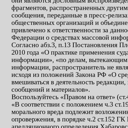
они являются дословным воспроизведе
фрагментов, распространенных другим
сообщения, переданные в пресс-релиза
общественных организаций и объединен
привлечено к ответственности за данн
Федерации о средствах массовой инфо
Согласно абз.3, п.13 Постановления П
2010 года «О практике применения суд
информации», «по делам, вытекающим
информации, распространитель не явл
исходя из положений Закона РФ «О ср
вмешиваться в деятельность редакции, 
сообщений и материалов».
Воспользуйтесь «Правом на ответ» (ст
«В соответствии с положением ч.3 ст.
морального вреда подлежит возложению
опровержения, в порядке ч.2 ст.152 ГК 
апелляционного определения Хабаровско