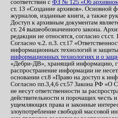
соответствии с
ФЗ № 125 «Об архивном
ст. 13 «Создание архивов». Основной ф
журналов, изданные книги, а также ру
Доступ к архивным документам являетс
ст. 24 вышеобозначенного закона. Арх
редакции не относятся, согласно ст.ст. 
Согласно ч.2. п.3. ст.17 «Ответственн
информационных технологий и защит
информационных технологиях и о защит
«Дебри-ДВ», хранящий информацию, гр
распространение информации не несет.
основании ст.8 «Право на доступ к ин
Согласно пп.3,4,6 ст.57 Закона РФ «О
не несут ответственности за распрост
действительности и порочащих честь и
ущемляющих права и законные интере
злоупотребление свободой массовой ин