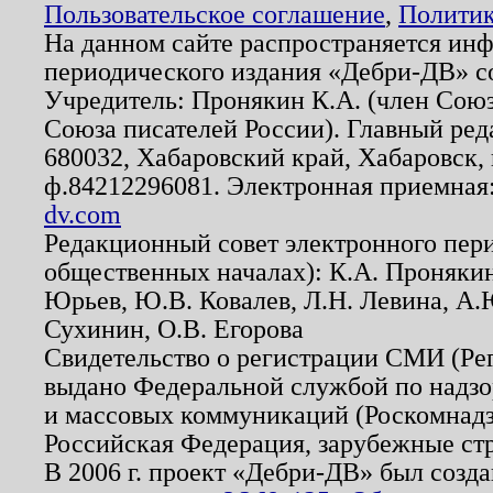
Пользовательское соглашение
,
Политик
На данном сайте распространяется ин
периодического издания «Дебри-ДВ» с
Учредитель: Пронякин К.А. (член Союз
Союза писателей России). Главный ред
680032, Хабаровский край, Хабаровск, п
ф.84212296081. Электронная приемная
dv.com
Редакционный совет электронного пер
общественных началах): К.А. Проняки
Юрьев, Ю.В. Ковалев, Л.Н. Левина, А.
Сухинин, О.В. Егорова
Свидетельство о регистрации СМИ (Р
выдано Федеральной службой по надзо
и массовых коммуникаций (Роскомнадзо
Российская Федерация, зарубежные ст
В 2006 г. проект «Дебри-ДВ» был созда