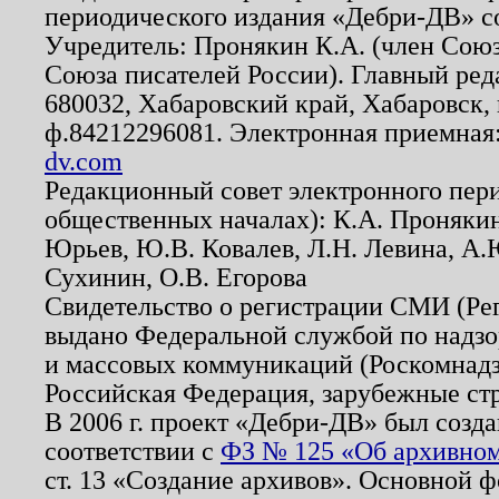
периодического издания «Дебри-ДВ» с
Учредитель: Пронякин К.А. (член Союз
Союза писателей России). Главный ред
680032, Хабаровский край, Хабаровск, п
ф.84212296081. Электронная приемная
dv.com
Редакционный совет электронного пер
общественных началах): К.А. Проняки
Юрьев, Ю.В. Ковалев, Л.Н. Левина, А.
Сухинин, О.В. Егорова
Свидетельство о регистрации СМИ (Р
выдано Федеральной службой по надзо
и массовых коммуникаций (Роскомнадзо
Российская Федерация, зарубежные ст
В 2006 г. проект «Дебри-ДВ» был созда
соответствии с
ФЗ № 125 «Об архивном
ст. 13 «Создание архивов». Основной ф