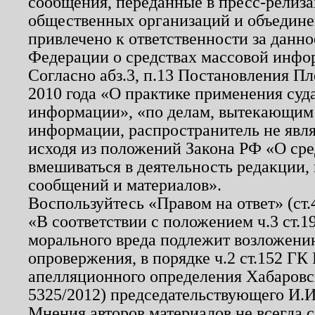
сообщения, переданные в пресс-релиза
общественных организаций и объединен
привлечено к ответственности за данн
Федерации о средствах массовой инфо
Согласно абз.3, п.13 Постановления П
2010 года «О практике применения суд
информации», «по делам, вытекающим
информации, распространитель не явл
исходя из положений Закона РФ «О ср
вмешиваться в деятельность редакции, 
сообщений и материалов».
Воспользуйтесь «Правом на ответ» (ст
«В соответствии с положением ч.3 ст.
морального вреда подлежит возложению
опровержения, в порядке ч.2 ст.152 ГК 
апелляционного определения Хабаровско
5325/2012) председательствующего И.И
Мнения авторов материалов не всегда 