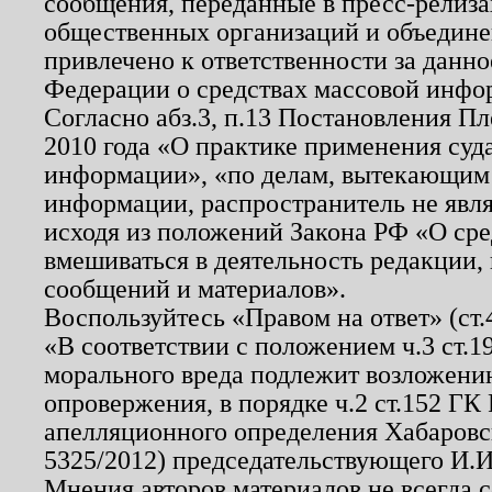
сообщения, переданные в пресс-релиза
общественных организаций и объединен
привлечено к ответственности за данн
Федерации о средствах массовой инфо
Согласно абз.3, п.13 Постановления П
2010 года «О практике применения суд
информации», «по делам, вытекающим
информации, распространитель не явл
исходя из положений Закона РФ «О ср
вмешиваться в деятельность редакции, 
сообщений и материалов».
Воспользуйтесь «Правом на ответ» (ст
«В соответствии с положением ч.3 ст.
морального вреда подлежит возложению
опровержения, в порядке ч.2 ст.152 ГК 
апелляционного определения Хабаровско
5325/2012) председательствующего И.И
Мнения авторов материалов не всегда 