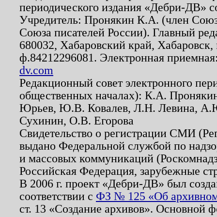
периодического издания «Дебри-ДВ» с
Учредитель: Пронякин К.А. (член Союз
Союза писателей России). Главный ред
680032, Хабаровский край, Хабаровск, п
ф.84212296081. Электронная приемная
dv.com
Редакционный совет электронного пер
общественных началах): К.А. Проняки
Юрьев, Ю.В. Ковалев, Л.Н. Левина, А.
Сухинин, О.В. Егорова
Свидетельство о регистрации СМИ (Р
выдано Федеральной службой по надзо
и массовых коммуникаций (Роскомнадзо
Российская Федерация, зарубежные ст
В 2006 г. проект «Дебри-ДВ» был созда
соответствии с
ФЗ № 125 «Об архивном
ст. 13 «Создание архивов». Основной ф