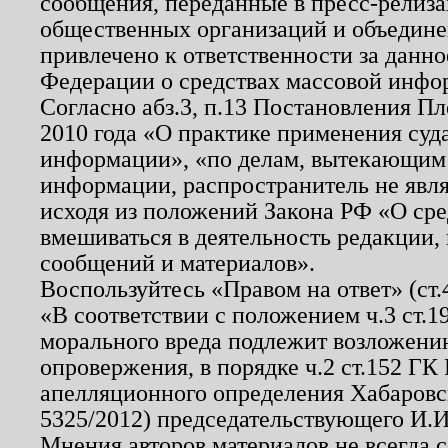
сообщения, переданные в пресс-релиза
общественных организаций и объединен
привлечено к ответственности за данн
Федерации о средствах массовой инфо
Согласно абз.3, п.13 Постановления П
2010 года «О практике применения суд
информации», «по делам, вытекающим
информации, распространитель не явл
исходя из положений Закона РФ «О ср
вмешиваться в деятельность редакции, 
сообщений и материалов».
Воспользуйтесь «Правом на ответ» (ст
«В соответствии с положением ч.3 ст.
морального вреда подлежит возложению
опровержения, в порядке ч.2 ст.152 ГК 
апелляционного определения Хабаровско
5325/2012) председательствующего И.И
Мнения авторов материалов не всегда 