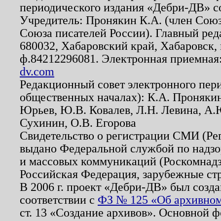
периодического издания «Дебри-ДВ» с
Учредитель: Пронякин К.А. (член Союз
Союза писателей России). Главный ред
680032, Хабаровский край, Хабаровск, п
ф.84212296081. Электронная приемная
dv.com
Редакционный совет электронного пер
общественных началах): К.А. Проняки
Юрьев, Ю.В. Ковалев, Л.Н. Левина, А.
Сухинин, О.В. Егорова
Свидетельство о регистрации СМИ (Р
выдано Федеральной службой по надзо
и массовых коммуникаций (Роскомнадзо
Российская Федерация, зарубежные ст
В 2006 г. проект «Дебри-ДВ» был созда
соответствии с
ФЗ № 125 «Об архивном
ст. 13 «Создание архивов». Основной ф