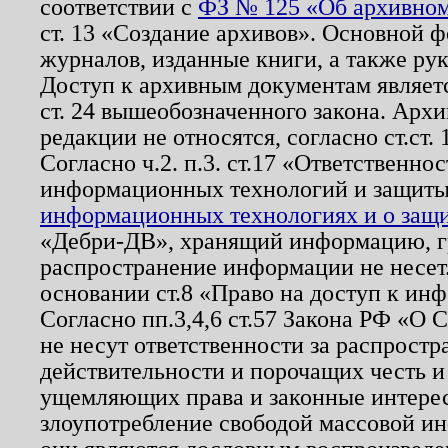
соответствии с
ФЗ № 125 «Об архивном
ст. 13 «Создание архивов». Основной ф
журналов, изданные книги, а также ру
Доступ к архивным документам являетс
ст. 24 вышеобозначенного закона. Арх
редакции не относятся, согласно ст.ст. 
Согласно ч.2. п.3. ст.17 «Ответственн
информационных технологий и защит
информационных технологиях и о защит
«Дебри-ДВ», хранящий информацию, гр
распространение информации не несет.
основании ст.8 «Право на доступ к ин
Согласно пп.3,4,6 ст.57 Закона РФ «О
не несут ответственности за распрост
действительности и порочащих честь и
ущемляющих права и законные интере
злоупотребление свободой массовой ин