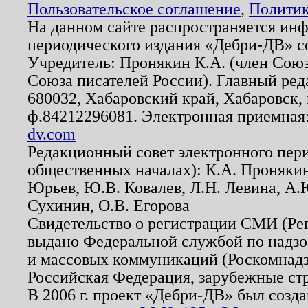
Пользовательское соглашение
,
Политик
На данном сайте распространяется ин
периодического издания «Дебри-ДВ» с
Учредитель: Пронякин К.А. (член Союз
Союза писателей России). Главный ред
680032, Хабаровский край, Хабаровск, п
ф.84212296081. Электронная приемная
dv.com
Редакционный совет электронного пер
общественных началах): К.А. Проняки
Юрьев, Ю.В. Ковалев, Л.Н. Левина, А.
Сухинин, О.В. Егорова
Свидетельство о регистрации СМИ (Р
выдано Федеральной службой по надзо
и массовых коммуникаций (Роскомнадзо
Российская Федерация, зарубежные ст
В 2006 г. проект «Дебри-ДВ» был созда