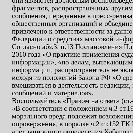
они являются дословным воспроизведе
фрагментов, распространенных другим
сообщения, переданные в пресс-релиза
общественных организаций и объединен
привлечено к ответственности за данн
Федерации о средствах массовой инфо
Согласно абз.3, п.13 Постановления П
2010 года «О практике применения суд
информации», «по делам, вытекающим
информации, распространитель не явл
исходя из положений Закона РФ «О ср
вмешиваться в деятельность редакции, 
сообщений и материалов».
Воспользуйтесь «Правом на ответ» (ст
«В соответствии с положением ч.3 ст.
морального вреда подлежит возложению
опровержения, в порядке ч.2 ст.152 ГК 
апелляционного определения Хабаровско