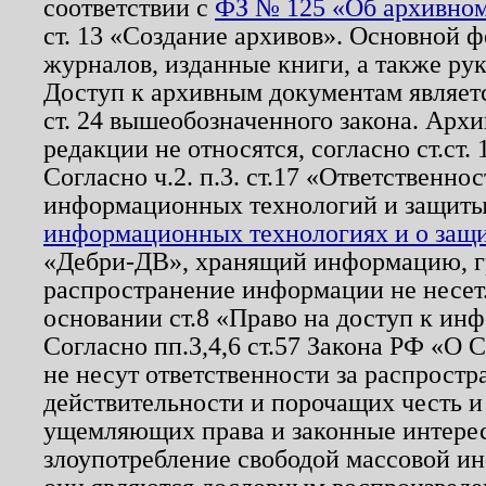
соответствии с
ФЗ № 125 «Об архивном
ст. 13 «Создание архивов». Основной ф
журналов, изданные книги, а также ру
Доступ к архивным документам являетс
ст. 24 вышеобозначенного закона. Арх
редакции не относятся, согласно ст.ст. 
Согласно ч.2. п.3. ст.17 «Ответственн
информационных технологий и защит
информационных технологиях и о защит
«Дебри-ДВ», хранящий информацию, гр
распространение информации не несет.
основании ст.8 «Право на доступ к ин
Согласно пп.3,4,6 ст.57 Закона РФ «О
не несут ответственности за распрост
действительности и порочащих честь и
ущемляющих права и законные интере
злоупотребление свободой массовой ин