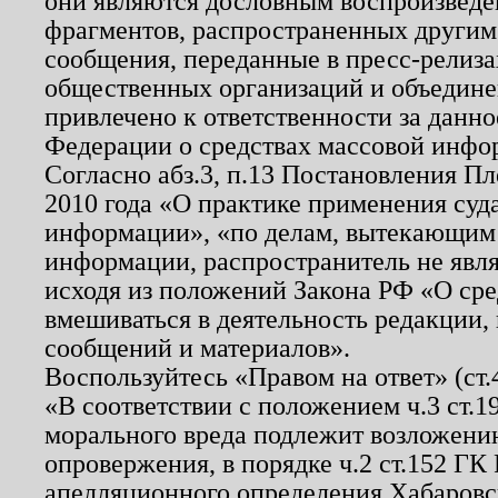
они являются дословным воспроизведе
фрагментов, распространенных другим
сообщения, переданные в пресс-релиза
общественных организаций и объединен
привлечено к ответственности за данн
Федерации о средствах массовой инфо
Согласно абз.3, п.13 Постановления П
2010 года «О практике применения суд
информации», «по делам, вытекающим
информации, распространитель не явл
исходя из положений Закона РФ «О ср
вмешиваться в деятельность редакции, 
сообщений и материалов».
Воспользуйтесь «Правом на ответ» (ст
«В соответствии с положением ч.3 ст.
морального вреда подлежит возложению
опровержения, в порядке ч.2 ст.152 ГК 
апелляционного определения Хабаровско