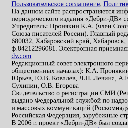
Пользовательское соглашение
,
Политик
На данном сайте распространяется ин
периодического издания «Дебри-ДВ» с
Учредитель: Пронякин К.А. (член Союз
Союза писателей России). Главный ред
680032, Хабаровский край, Хабаровск, п
ф.84212296081. Электронная приемная
dv.com
Редакционный совет электронного пер
общественных началах): К.А. Проняки
Юрьев, Ю.В. Ковалев, Л.Н. Левина, А.
Сухинин, О.В. Егорова
Свидетельство о регистрации СМИ (Р
выдано Федеральной службой по надзо
и массовых коммуникаций (Роскомнадзо
Российская Федерация, зарубежные ст
В 2006 г. проект «Дебри-ДВ» был созда