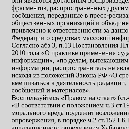
они являются дословным воспроизведе
фрагментов, распространенных другим
сообщения, переданные в пресс-релиза
общественных организаций и объединен
привлечено к ответственности за данн
Федерации о средствах массовой инфо
Согласно абз.3, п.13 Постановления П
2010 года «О практике применения суд
информации», «по делам, вытекающим
информации, распространитель не явл
исходя из положений Закона РФ «О ср
вмешиваться в деятельность редакции, 
сообщений и материалов».
Воспользуйтесь «Правом на ответ» (ст
«В соответствии с положением ч.3 ст.
морального вреда подлежит возложению
опровержения, в порядке ч.2 ст.152 ГК 
апелляционного определения Хабаровско