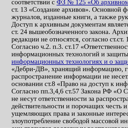
соответствии с
ФЗ № 125 «Об архивном
ст. 13 «Создание архивов». Основной ф
журналов, изданные книги, а также ру
Доступ к архивным документам являетс
ст. 24 вышеобозначенного закона. Арх
редакции не относятся, согласно ст.ст. 
Согласно ч.2. п.3. ст.17 «Ответственн
информационных технологий и защит
информационных технологиях и о защит
«Дебри-ДВ», хранящий информацию, гр
распространение информации не несет.
основании ст.8 «Право на доступ к ин
Согласно пп.3,4,6 ст.57 Закона РФ «О
не несут ответственности за распрост
действительности и порочащих честь и
ущемляющих права и законные интере
злоупотребление свободой массовой ин