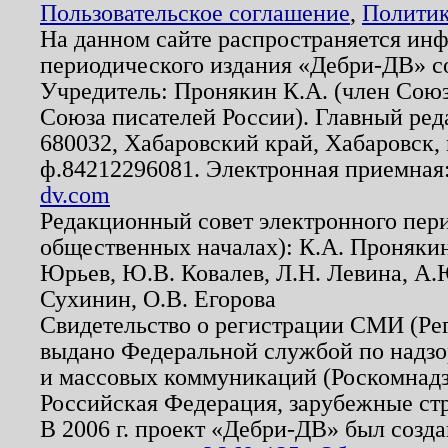
Пользовательское соглашение
,
Политик
На данном сайте распространяется ин
периодического издания «Дебри-ДВ» с
Учредитель: Пронякин К.А. (член Союз
Союза писателей России). Главный ред
680032, Хабаровский край, Хабаровск, п
ф.84212296081. Электронная приемная
dv.com
Редакционный совет электронного пер
общественных началах): К.А. Проняки
Юрьев, Ю.В. Ковалев, Л.Н. Левина, А.
Сухинин, О.В. Егорова
Свидетельство о регистрации СМИ (Р
выдано Федеральной службой по надзо
и массовых коммуникаций (Роскомнадзо
Российская Федерация, зарубежные ст
В 2006 г. проект «Дебри-ДВ» был созда