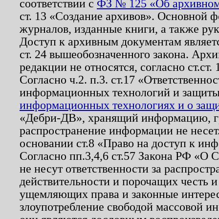
соответствии с
ФЗ № 125 «Об архивном
ст. 13 «Создание архивов». Основной ф
журналов, изданные книги, а также ру
Доступ к архивным документам являетс
ст. 24 вышеобозначенного закона. Арх
редакции не относятся, согласно ст.ст. 
Согласно ч.2. п.3. ст.17 «Ответственн
информационных технологий и защит
информационных технологиях и о защит
«Дебри-ДВ», хранящий информацию, гр
распространение информации не несет.
основании ст.8 «Право на доступ к ин
Согласно пп.3,4,6 ст.57 Закона РФ «О
не несут ответственности за распрост
действительности и порочащих честь и
ущемляющих права и законные интере
злоупотребление свободой массовой ин