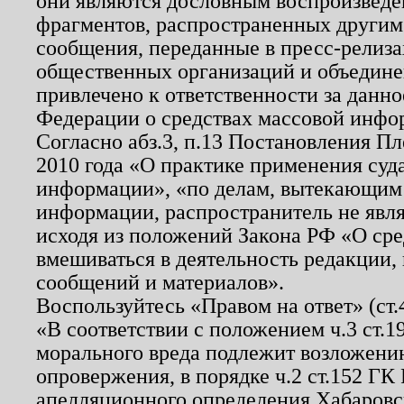
они являются дословным воспроизведе
фрагментов, распространенных другим
сообщения, переданные в пресс-релиза
общественных организаций и объединен
привлечено к ответственности за данн
Федерации о средствах массовой инфо
Согласно абз.3, п.13 Постановления П
2010 года «О практике применения суд
информации», «по делам, вытекающим
информации, распространитель не явл
исходя из положений Закона РФ «О ср
вмешиваться в деятельность редакции, 
сообщений и материалов».
Воспользуйтесь «Правом на ответ» (ст
«В соответствии с положением ч.3 ст.
морального вреда подлежит возложению
опровержения, в порядке ч.2 ст.152 ГК 
апелляционного определения Хабаровско