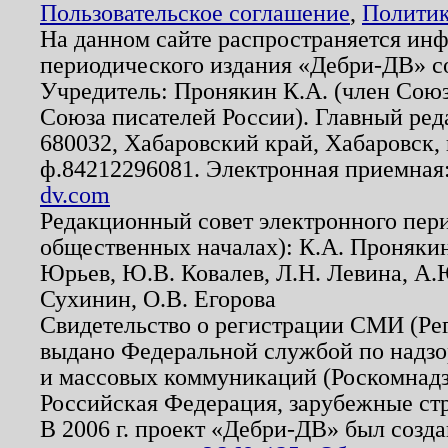
Пользовательское соглашение
,
Политик
На данном сайте распространяется ин
периодического издания «Дебри-ДВ» с
Учредитель: Пронякин К.А. (член Союз
Союза писателей России). Главный ред
680032, Хабаровский край, Хабаровск, п
ф.84212296081. Электронная приемная
dv.com
Редакционный совет электронного пер
общественных началах): К.А. Проняки
Юрьев, Ю.В. Ковалев, Л.Н. Левина, А.
Сухинин, О.В. Егорова
Свидетельство о регистрации СМИ (Р
выдано Федеральной службой по надзо
и массовых коммуникаций (Роскомнадзо
Российская Федерация, зарубежные ст
В 2006 г. проект «Дебри-ДВ» был созда