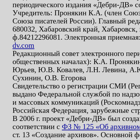
периодического издания «Дебри-ДВ» с
Учредитель: Пронякин К.А. (член Союз
Союза писателей России). Главный ред
680032, Хабаровский край, Хабаровск, п
ф.84212296081. Электронная приемная
dv.com
Редакционный совет электронного пер
общественных началах): К.А. Проняки
Юрьев, Ю.В. Ковалев, Л.Н. Левина, А.
Сухинин, О.В. Егорова
Свидетельство о регистрации СМИ (Р
выдано Федеральной службой по надзо
и массовых коммуникаций (Роскомнадзо
Российская Федерация, зарубежные ст
В 2006 г. проект «Дебри-ДВ» был созда
соответствии с
ФЗ № 125 «Об архивном
ст. 13 «Создание архивов». Основной ф