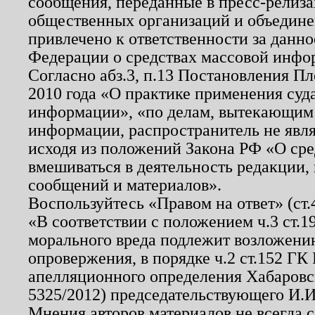
сообщения, переданные в пресс-релиза
общественных организаций и объединен
привлечено к ответственности за данн
Федерации о средствах массовой инфо
Согласно абз.3, п.13 Постановления П
2010 года «О практике применения суд
информации», «по делам, вытекающим
информации, распространитель не явл
исходя из положений Закона РФ «О ср
вмешиваться в деятельность редакции, 
сообщений и материалов».
Воспользуйтесь «Правом на ответ» (ст
«В соответствии с положением ч.3 ст.
морального вреда подлежит возложению
опровержения, в порядке ч.2 ст.152 ГК 
апелляционного определения Хабаровско
5325/2012) председательствующего И.И
Мнения авторов материалов не всегда 