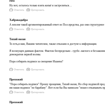
гога
Ну вот, осталось только взять копьё и застрелиться....
Ответить
Цитировать
Хабракадабра
А вполне такой аргиментированный ответ из Пол.предства, раз они структурное 
Ответить
Цитировать
Тихий океан
То есть,и нам, Вашим читателям, также отказано в доступе к информации.
Я возмущен данным фактом. Фактом беспредельно - грубо -наглого и беззаконн
демократов первой волны.
Пора собирать подписи за смещение Ишаева?
Ответить
Цитировать
Прохожий
"Пора собирать подписи" Прошу прощения, Тихий океан, Но сбор подписей проду
им ваши подписи "по барабану". Вот если бы Вы написали "пошел откапывать пр
Ответить
Цитировать
Прохожий