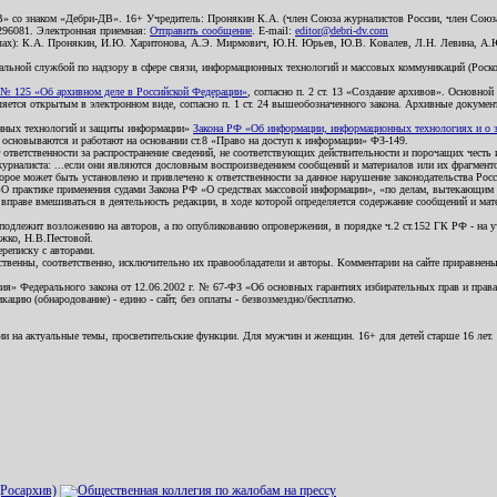
В» со знаком «Дебри-ДВ». 16+ Учредитель: Пронякин К.А. (член Союза журналистов России, член Союза
2296081. Электронная приемная:
Отправить сообщение
. E-mail:
editor@debri-dv.com
алах): К.А. Пронякин, И.Ю. Харитонова, А.Э. Мирмович, Ю.Н. Юрьев, Ю.В. Ковалев, Л.Н. Левина, А.
льной службой по надзору в сфере связи, информационных технологий и массовых коммуникаций (Роском
№ 125 «Об архивном деле в Российской Федерации»
, согласно п. 2 ст. 13 «Создание архивов». Основно
ется открытым в электронном виде, согласно п. 1 ст. 24 вышеобозначенного закона. Архивные документы 
ионных технологий и защиты информации»
Закона РФ «Об информации, информационных технологиях и о за
я основываются и работают на основании ст.8 «Право на доступ к информации» ФЗ-149.
 ответственности за распространение сведений, не соответствующих действительности и порочащих чест
урналиста: ...если они являются дословным воспроизведением сообщений и материалов или их фрагмент
орое может быть установлено и привлечено к ответственности за данное нарушение законодательства Рос
«О практике применения судами Закона РФ «О средствах массовой информации», «по делам, вытекающим 
вправе вмешиваться в деятельность редакции, в ходе которой определяется содержание сообщений и мат
одлежит возложению на авторов, а по опубликованию опровержения, в порядке ч.2 ст.152 ГК РФ - на уч
ожко, Н.В.Пестовой.
ереписку с авторами.
тственны, соответственно, исключительно их правообладатели и авторы. Комментарии на сайте приравне
я» Федерального закона от 12.06.2002 г. № 67-ФЗ «Об основных гарантиях избирательных прав и права н
ацию (обнародование) - едино - сайт, без оплаты - безвозмездно/бесплатно.
ии на актуальные темы, просветительские функции. Для мужчин и женщин. 16+ для детей старше 16 лет.