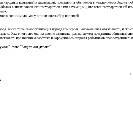
еждународных конвенций и деклараций, предъявлять обвинения в неисполнении Закона л
 Саботаж вышеизложенного государственными служащими, является государственной изм
алы».
оего голоса мало, могу организовать сбор подписей.
да. Более того, самоорганизация народа его первая наиважнейшая обязанность, и его 
ательно. Уже много лет мы, на вполне законных правах, можем предъявить обвинения л
ятствовать проявлениям саботажа и коррупции со стороны работников правоохранительно
оль", глава "Защита олт дурака".
10
ры.