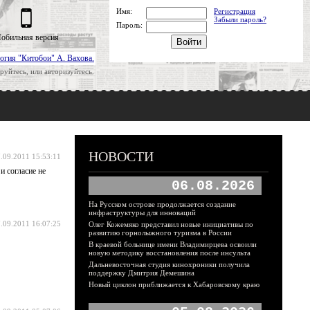
Имя:
Регистрация
Забыли пароль?
Пароль:
обильная версия
огия "Китобои" А. Вахова.
руйтесь, или авторизуйтесь.
НОВОСТИ
.09.2011 15:53:11
и согласие не
06.08.2026
На Русском острове продолжается создание
инфраструктуры для инноваций
.09.2011 16:07:25
Олег Кожемяко представил новые инициативы по
развитию горнолыжного туризма в России
В краевой больнице имени Владимирцева освоили
новую методику восстановления после инсульта
Дальневосточная студия кинохроники получила
поддержку Дмитрия Демешина
Новый циклон приближается к Хабаровскому краю