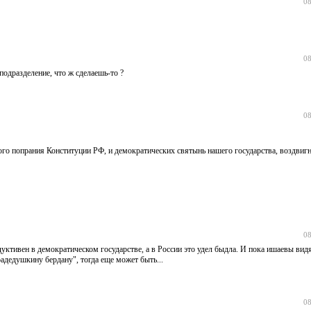
08
08
подразделение, что ж сделаешь-то ?
08
ого попрания Конституции РФ, и демократических святынь нашего государства, воздвиг
08
ктивен в демократическом государстве, а в России это удел быдла. И пока ишаевы видя
адедушкину бердану", тогда еще может быть...
08