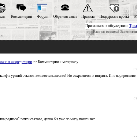
хив
Комментарии
Форум
Обратная связь
Правила
Поддержать проект
М
Приглашаем к обсуждению:
Трил
Надоела реклама? Зарегистри
ск
зано в аккредитации
>> Комментарии к материалу
07
 конфигураций отказов великое множество! Но сохраняется и интрига. И игнорирование, 
07
отца родного" почти святого, давно бы уже по миру пошли все...