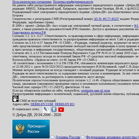
Пользовательское соглашение
,
Политика конфиденциальности
На данном сайте распространяется информация электронного периодического издания «Дебри-Д
редакции: 680032, Хабаровский край, Хабаровск, проспект 60-летия Октября, 88-46, т./ф.8421
Редакционный совет электронного периодического издания «Дебри-ДВ» (на общественных нач
Егорова
Свидетельство о регистрации СМИ (Регистрационный номер)
ЭЛ № ФС77-45537
выдано Федера
Федерация, зарубежные страны.
В 2006 г. проект «Дебри-ДВ» был создан как электронный частный архив, в соответствии с
ФЗ 
книги, а также рукописи по дальневосточной (РФ) тематике. Доступ к архивным документам явля
Гражданского кодекса РФ
.
Согласно ч.2. п.3. ст.17 «Ответственность за правонарушения в сфере информации, информац
гражданско-правовую ответственность за распространение информации не несет. Сайт и редакци
Согласно пп.3,4,6 ст.57 Закона РФ «О СМИ», «Редакция, главный редактор, журналист не несут
либо представляющих собой злоупотребление свободой массовой информации и (или) правами ж
в пресс-релизах и информация государственных, общественных организаций и объединений), кот
Согласно абз.3, п.13 Постановления Пленума Верховного Суда РФ №16 от 15 июня 2010 года 
ответчиком, поскольку исходя из положений Закона РФ «О средствах массовой информации» не 
Воспользуйтесь «Правом на ответ» (ст.46 Закона РФ «О СМИ»).
«В соответствии с положением ч.3 ст.196 ГПК РФ, обязанность компенсации морального вреда п
от 22.08.2012 г. (дело №33-5325/2012) председательствующего И.И.Куликовой, судей С.И.Дор
Мнения авторов материалов не всегда совпадают с позицией редакции. Редакция не вступает в п
Редакция не несет ответственность за содержание внешних ссылок и комментариев. За них отве
ДВ», ответственность за достоверность и наполняемость несут авторы.
Политические опросы/голосования проводятся согласно ч.2. ст.46 «Опросы общественного мнени
(лица), заказавшее (заказавших) проведение опроса и оплатившее (оплативших) указанную публик
Часовой пояс сервера UTC+11 (AEST), фактически +8 мск.
Если вы обнаружили ошибки на сайте, пожалуйста,
сообщите нам об этом
.
Распространение информации о политической, социальной, духовной жизни общества, публикац
СМИ не получает субсидий.
Адреса сайта:
DEBRI-DV.COM
,
DEBRI-DV.RU
.
В социальных сетях:
© Дебри-ДВ, 20.04.2006 - 2026