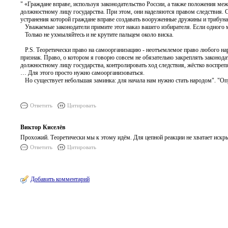
" «Граждане вправе, используя законодательство России, а также положения м
должностному лицу государства. При этом, они наделяются правом следствия.
устранения которой граждане вправе создавать вооруженные дружины и трибун
Уважаемые законодатели примите этот наказ вашего избирателя. Если одного м
Только не ухмыляйтесь и не крутите пальцем около виска.
P.S. Теоретически право на самоорганизацию - неотъемлемое право любого наро
признак. Право, о котором я говорю совсем не обязательно закреплять законод
должностному лицу государства, контролировать ход следствия, жёстко воспреп
… Для этого просто нужно самоорганизоваться.
Но существует небольшая заминка: для начала нам нужно стать народом". "Опух
Ответить
Цитировать
Виктор Киселёв
Прохожий. Теоретически мы к этому идём. Для цепной реакции не хватает иск
Ответить
Цитировать
Добавить комментарий