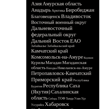
Азия
Амурская область
Биробиджан
Анадырь
Арктика
Владивосток
Благовещенск
Восточный военный округ
Дальневосточный
федеральный округ
Дальний Восток
ЕАО
Забайкалье
Забайкальский край
Камчатский край
Комсомольск-на-Амуре
Корякия
Магадан
Магаданская
Курилы
область
Николаевск-на-Амуре
Находка
Петропавловск-Камчатский
Приморский край
Республика
Республика Саха
Бурятия
(Якутия)
Сахалинская
область
ТОФ
Тында
Улан-Удэ
Сибирь
Хабаровск
Уссурийск