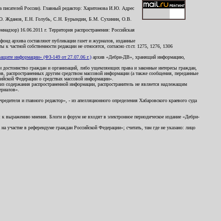
 писателей России). Главный редактор: Харитонова И.Ю. Адрес
Ю. Жданов, Е.Н. Голубь, С.Н. Бурындин, Б.М. Сухинин, О.В.
надзор) 16.06.2011 г. Территория распространения: Российская
й фонд архива составляют публикации газет и журналов, изданные
к частной собственности редакции не относятся, согласно ст.ст. 1275, 1276, 1306
щите информации» (ФЗ-149 от 27.07.06 г.)
архив «Дебри-ДВ», хранящий информацию,
ь и достоинство граждан и организаций, либо ущемляющих права и законные интересы граждан,
ов, распространенных другим средством массовой информации (а также сообщения, переданные
сийской Федерации о средствах массовой информации».
из содержания распространенной информации, распространитель не является надлежащим
ериалов».
редителя и главного редактор», - из апелляционного определения Хабаровского краевого суда
ны к выражению мнения. Блоги и форум не входят в электронное периодическое издание «Дебри-
а участие в референдуме граждан Российской Федерации»; считать, там где не указано: лицо