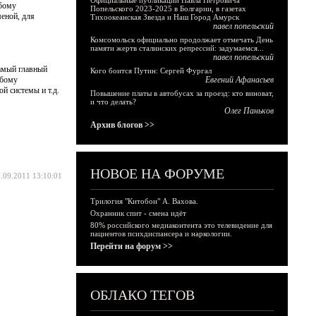
Официальные публикации Павла Петровича
юбому
Попельского 2023-2025 в Болгарии, в газетах
еной, для
Тихоокеанская Звезда и Наш Город Амурск
павел попельский
Комсомольск официально продолжает отмечать День
памяти жертв сталинских репрессий: задумаемся...
павел попельский
самый главный
Кого боится Путин: Сергей Фургал
юбому
Евгений Афанасьев
й системы и т.д.
Повышение платы в автобусах за проезд: кто виноват,
и что делать?
Олег Паньков
Архив блогов >>
НОВОЕ НА ФОРУМЕ
.09.2011 13:10:01
Трилогия "Китобои" А. Вахова.
Охранник спит - смена идёт
80% российского медиаконтента это телевидение для
пациентов психдиспансера и наркологии.
Перейти на форум >>
ОБЛАКО ТЕГОВ