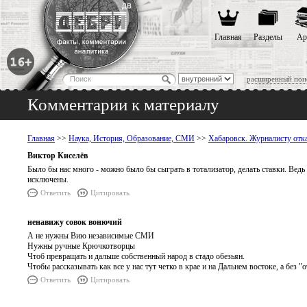
Главная
Разделы
Ар
расширенный пои
Комментарии к материалу
Главная
>>
Наука, История, Образование, СМИ
>>
Хабаровск. Журналисту отка
Виктор Киселёв
Было бы нас много - можно было бы сыграть в тотализатор, делать ставки. Ведь
исключены.
Ответить
Цитировать
ненавижу совок вонючий
А не нужны Вию независимые СМИ
Нужны ручные Крючкотворцы
Чтоб превращать и дальше собственный народ в стадо обезьян.
Чтобы рассказывать как все у нас тут четко в крае и на Дальнем востоке, а без "
Ответить
Цитировать