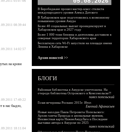
05.08.2026
.09.2011 05:07:06
В Биробиджане прошел мастер-класс стилиста
международного уровня Алекса Датского
В Хабаровском крае подготовились к возможному
повышению уровня Амура
.09.2011 08:39:44
Более 40 социальных выплат проиндексируют в
Хабаровском крае в 2027 году
Более 1 000 тонн бензина и дизтоплива доставили в
северные территории Хабаровского края
Бесплатную сеть Wi-Fi запустили на площади имени
Ленина в Хабаровске
.09.2011 14:02:57
Архив новостей >>
нутых на крови
БЛОГИ
Районная библиотека в Амурске уничтожена. На
очереди библиотека Островского в Комсомольске?!
павел попельский
.09.2011 17:49:22
Голая вечеринка Роснано 2015г. Итог.
т в нас быдло,
Евгений Афанасьев
Новые находки Павла Петровича Попельского:
Архив газеты Природа и аномальные явления,
Неизвестная карта НижнеАмурЛага и Последние
выставки автора в Амурске по 2025
павел попельский
.09.2011 18:11:04