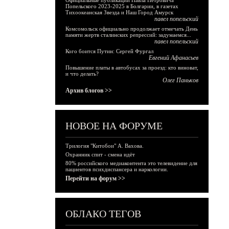
Официальные публикации Павла Петровича
Попельского 2023-2025 в Болгарии, в газетах
Тихоокеанская Звезда и Наш Город Амурск
павел попельский
Комсомольск официально продолжает отмечать День
памяти жертв сталинских репрессий: задумаемся...
павел попельский
Кого боится Путин: Сергей Фургал
Евгений Афанасьев
Повышение платы в автобусах за проезд: кто виноват,
и что делать?
Олег Паньков
Архив блогов >>
НОВОЕ НА ФОРУМЕ
Трилогия "Китобои" А. Вахова.
Охранник спит - смена идёт
80% российского медиаконтента это телевидение для
пациентов психдиспансера и наркологии.
Перейти на форум >>
ОБЛАКО ТЕГОВ