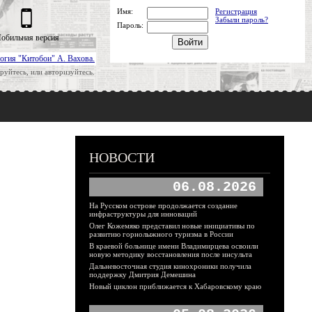
Имя:
Регистрация
Забыли пароль?
Пароль:
обильная версия
огия "Китобои" А. Вахова.
руйтесь, или авторизуйтесь.
НОВОСТИ
06.08.2026
На Русском острове продолжается создание
инфраструктуры для инноваций
Олег Кожемяко представил новые инициативы по
развитию горнолыжного туризма в России
В краевой больнице имени Владимирцева освоили
новую методику восстановления после инсульта
Дальневосточная студия кинохроники получила
поддержку Дмитрия Демешина
Новый циклон приближается к Хабаровскому краю