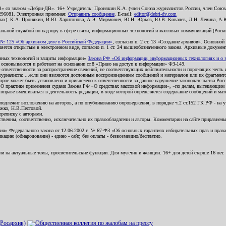
В» со знаком «Дебри-ДВ». 16+ Учредитель: Пронякин К.А. (член Союза журналистов России, член Союза
2296081. Электронная приемная:
Отправить сообщение
. E-mail:
editor@debri-dv.com
алах): К.А. Пронякин, И.Ю. Харитонова, А.Э. Мирмович, Ю.Н. Юрьев, Ю.В. Ковалев, Л.Н. Левина, А.
льной службой по надзору в сфере связи, информационных технологий и массовых коммуникаций (Роском
№ 125 «Об архивном деле в Российской Федерации»
, согласно п. 2 ст. 13 «Создание архивов». Основно
ется открытым в электронном виде, согласно п. 1 ст. 24 вышеобозначенного закона. Архивные документы 
ионных технологий и защиты информации»
Закона РФ «Об информации, информационных технологиях и о за
я основываются и работают на основании ст.8 «Право на доступ к информации» ФЗ-149.
 ответственности за распространение сведений, не соответствующих действительности и порочащих чест
урналиста: ...если они являются дословным воспроизведением сообщений и материалов или их фрагмент
орое может быть установлено и привлечено к ответственности за данное нарушение законодательства Рос
«О практике применения судами Закона РФ «О средствах массовой информации», «по делам, вытекающим 
вправе вмешиваться в деятельность редакции, в ходе которой определяется содержание сообщений и мат
одлежит возложению на авторов, а по опубликованию опровержения, в порядке ч.2 ст.152 ГК РФ - на уч
ожко, Н.В.Пестовой.
ереписку с авторами.
тственны, соответственно, исключительно их правообладатели и авторы. Комментарии на сайте приравне
я» Федерального закона от 12.06.2002 г. № 67-ФЗ «Об основных гарантиях избирательных прав и права н
ацию (обнародование) - едино - сайт, без оплаты - безвозмездно/бесплатно.
ии на актуальные темы, просветительские функции. Для мужчин и женщин. 16+ для детей старше 16 лет.