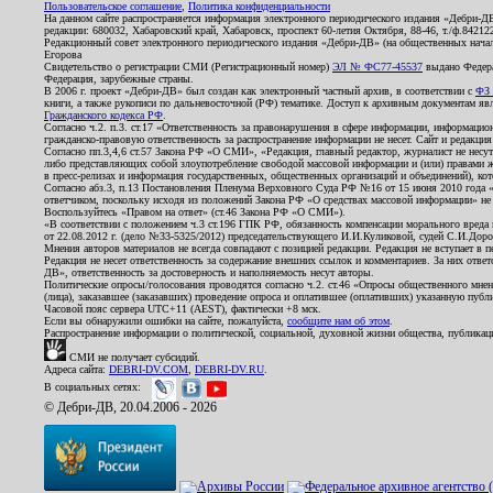
Пользовательское соглашение
,
Политика конфиденциальности
На данном сайте распространяется информация электронного периодического издания «Дебри-Д
редакции: 680032, Хабаровский край, Хабаровск, проспект 60-летия Октября, 88-46, т./ф.8421
Редакционный совет электронного периодического издания «Дебри-ДВ» (на общественных нач
Егорова
Свидетельство о регистрации СМИ (Регистрационный номер)
ЭЛ № ФС77-45537
выдано Федера
Федерация, зарубежные страны.
В 2006 г. проект «Дебри-ДВ» был создан как электронный частный архив, в соответствии с
ФЗ 
книги, а также рукописи по дальневосточной (РФ) тематике. Доступ к архивным документам явля
Гражданского кодекса РФ
.
Согласно ч.2. п.3. ст.17 «Ответственность за правонарушения в сфере информации, информац
гражданско-правовую ответственность за распространение информации не несет. Сайт и редакци
Согласно пп.3,4,6 ст.57 Закона РФ «О СМИ», «Редакция, главный редактор, журналист не несут
либо представляющих собой злоупотребление свободой массовой информации и (или) правами ж
в пресс-релизах и информация государственных, общественных организаций и объединений), кот
Согласно абз.3, п.13 Постановления Пленума Верховного Суда РФ №16 от 15 июня 2010 года 
ответчиком, поскольку исходя из положений Закона РФ «О средствах массовой информации» не 
Воспользуйтесь «Правом на ответ» (ст.46 Закона РФ «О СМИ»).
«В соответствии с положением ч.3 ст.196 ГПК РФ, обязанность компенсации морального вреда п
от 22.08.2012 г. (дело №33-5325/2012) председательствующего И.И.Куликовой, судей С.И.Дор
Мнения авторов материалов не всегда совпадают с позицией редакции. Редакция не вступает в п
Редакция не несет ответственность за содержание внешних ссылок и комментариев. За них отве
ДВ», ответственность за достоверность и наполняемость несут авторы.
Политические опросы/голосования проводятся согласно ч.2. ст.46 «Опросы общественного мнени
(лица), заказавшее (заказавших) проведение опроса и оплатившее (оплативших) указанную публик
Часовой пояс сервера UTC+11 (AEST), фактически +8 мск.
Если вы обнаружили ошибки на сайте, пожалуйста,
сообщите нам об этом
.
Распространение информации о политической, социальной, духовной жизни общества, публикац
СМИ не получает субсидий.
Адреса сайта:
DEBRI-DV.COM
,
DEBRI-DV.RU
.
В социальных сетях:
© Дебри-ДВ, 20.04.2006 - 2026