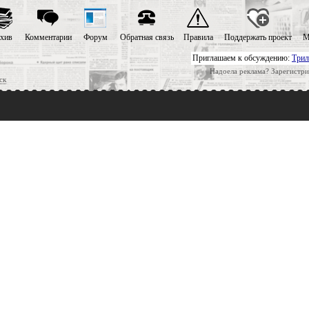
хив
Комментарии
Форум
Обратная связь
Правила
Поддержать проект
М
Приглашаем к обсуждению:
Трил
Надоела реклама? Зарегистри
ск