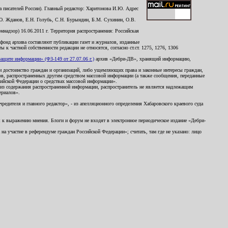
 писателей России). Главный редактор: Харитонова И.Ю. Адрес
Ю. Жданов, Е.Н. Голубь, С.Н. Бурындин, Б.М. Сухинин, О.В.
надзор) 16.06.2011 г. Территория распространения: Российская
й фонд архива составляют публикации газет и журналов, изданные
к частной собственности редакции не относятся, согласно ст.ст. 1275, 1276, 1306
щите информации» (ФЗ-149 от 27.07.06 г.)
архив «Дебри-ДВ», хранящий информацию,
ь и достоинство граждан и организаций, либо ущемляющих права и законные интересы граждан,
ов, распространенных другим средством массовой информации (а также сообщения, переданные
сийской Федерации о средствах массовой информации».
из содержания распространенной информации, распространитель не является надлежащим
ериалов».
редителя и главного редактор», - из апелляционного определения Хабаровского краевого суда
ны к выражению мнения. Блоги и форум не входят в электронное периодическое издание «Дебри-
а участие в референдуме граждан Российской Федерации»; считать, там где не указано: лицо