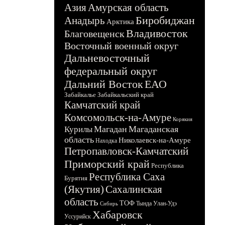
Азия
Амурская область
Биробиджан
Анадырь
Арктика
Владивосток
Благовещенск
Восточный военный округ
Дальневосточный
федеральный округ
Дальний Восток
ЕАО
Забайкалье
Забайкальский край
Камчатский край
Комсомольск-на-Амуре
Корякия
Магадан
Магаданская
Курилы
область
Николаевск-на-Амуре
Находка
Петропавловск-Камчатский
Приморский край
Республика
Республика Саха
Бурятия
(Якутия)
Сахалинская
область
ТОФ
Тында
Улан-Удэ
Сибирь
Хабаровск
Уссурийск