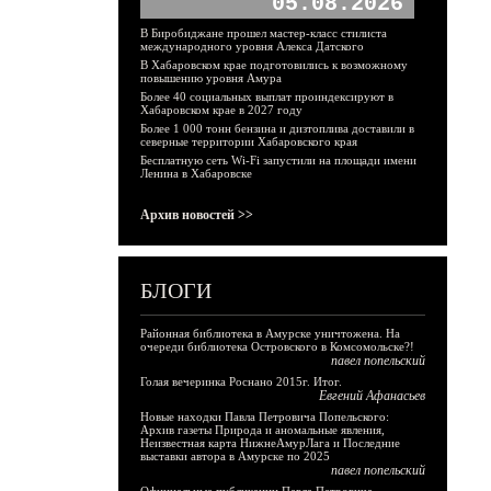
05.08.2026
В Биробиджане прошел мастер-класс стилиста
международного уровня Алекса Датского
В Хабаровском крае подготовились к возможному
повышению уровня Амура
Более 40 социальных выплат проиндексируют в
Хабаровском крае в 2027 году
Более 1 000 тонн бензина и дизтоплива доставили в
северные территории Хабаровского края
Бесплатную сеть Wi-Fi запустили на площади имени
Ленина в Хабаровске
Архив новостей >>
БЛОГИ
Районная библиотека в Амурске уничтожена. На
очереди библиотека Островского в Комсомольске?!
павел попельский
Голая вечеринка Роснано 2015г. Итог.
Евгений Афанасьев
Новые находки Павла Петровича Попельского:
Архив газеты Природа и аномальные явления,
Неизвестная карта НижнеАмурЛага и Последние
выставки автора в Амурске по 2025
павел попельский