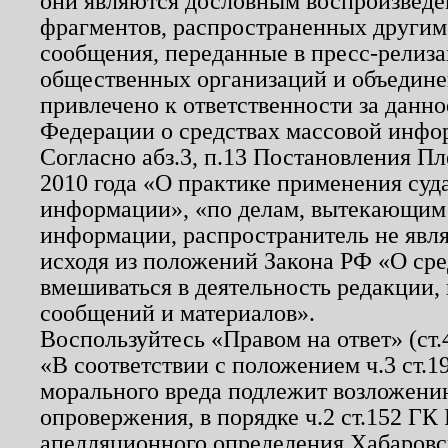
они являются дословным воспроизведе
фрагментов, распространенных другим
сообщения, переданные в пресс-релиза
общественных организаций и объединен
привлечено к ответственности за данн
Федерации о средствах массовой инфо
Согласно абз.3, п.13 Постановления П
2010 года «О практике применения суд
информации», «по делам, вытекающим
информации, распространитель не явл
исходя из положений Закона РФ «О ср
вмешиваться в деятельность редакции, 
сообщений и материалов».
Воспользуйтесь «Правом на ответ» (ст
«В соответствии с положением ч.3 ст.
морального вреда подлежит возложению
опровержения, в порядке ч.2 ст.152 ГК 
апелляционного определения Хабаровско