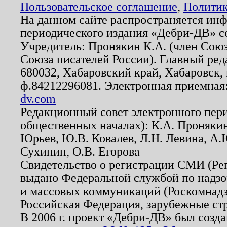
Пользовательское соглашение
,
Политик
На данном сайте распространяется ин
периодического издания «Дебри-ДВ» с
Учредитель: Пронякин К.А. (член Союз
Союза писателей России). Главный ред
680032, Хабаровский край, Хабаровск, п
ф.84212296081. Электронная приемная
dv.com
Редакционный совет электронного пер
общественных началах): К.А. Проняки
Юрьев, Ю.В. Ковалев, Л.Н. Левина, А.
Сухинин, О.В. Егорова
Свидетельство о регистрации СМИ (Р
выдано Федеральной службой по надзо
и массовых коммуникаций (Роскомнадзо
Российская Федерация, зарубежные ст
В 2006 г. проект «Дебри-ДВ» был созда