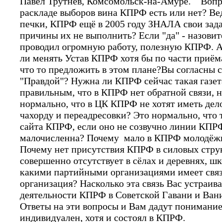
Павел Трутнев, Комсомольск-на-Амуре. Вопро
раскладе выборов вина КПРФ есть или нет? Ве
печки, КПРФ ещё в 2005 году ЗНАЛА свои зад
причины их не выполнить? Если "да" - назови
проводил огромную работу, полезную КПРФ. 
ли менять Устав КПРФ хотя бы по части приём
что то предложить в этом плане?Вы согласны 
"Правдой"? Нужна ли КПРФ сейчас такая газет
правильным, что в КПРФ нет обратной связи, 
нормально, что в ЦК КПРФ не хотят иметь дел
чахорду и переадресовки? Это нормально, что 
сайта КПРФ, если оно не созвучно линии КП
малочисленна? Почему мало в КПРФ молодёжи 
Почему нет присутствия КПРФ в силовых стр
совершенно отсутствует в сёлах и деревнях, ш
какими партийными организациями имеет связ
организация? Насколько эта связь Вас устраива
деятельности КПРФ в Советской Гавани и Вани
Ответы на эти вопросы и Вам дадут понимани
индивидуален, хотя и состоял в КПРФ.