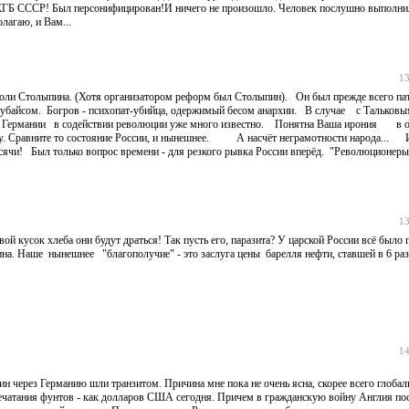
 в КГБ СССР! Был персонифицирован!И ничего не произошло. Человек послушно выполни
лагаю, и Вам...
13
е роли Столыпина. (Хотя организатором реформ был Столыпин). Он был прежде всего п
Чубайсом. Богров - психопат-убийца, одержимый бесом анархии. В случае с Тальковым
ли Германии в содействии революции уже много известно. Понятна Ваша ирония в 
у. Сравните то состояние России, и нынешнее. А насчёт неграмотности народа... И
сячи! Был только вопрос времени - для резкого рывка России вперёд. "Революционеры
13
ой кусок хлеба они будут драться! Так пусть его, паразита? У царской России всё было 
на. Наше нынешнее "благополучие" - это заслуга цены барелля нефти, ставшей в 6 ра
14
ин через Германию шли транзитом. Причина мне пока не очень ясна, скорее всего глоба
 печатания фунтов - как долларов США сегодня. Причем в гражданскую войну Англия по