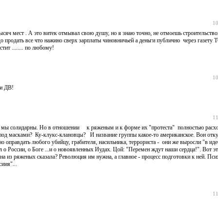
10
 тысяч мест . А это витек отмывал свою душу, но я знаю точно, не отмоешь строительство
до продать все что нажино сверх зарплаты чиновничьей а деньги публично через газету 
ит ........ по любому!
10
ри ДВ!
11
десь мы солидарны. Но в отношении к ряженым и к форме их "протеста" полностью расх
од масками? Ку-клукс-клановцы? И название группы какое-то американское. Вон отк
о оправдать любого убийцу, грабителя, насильника, террориста - они же выросли "в ид
о России, о Боге ...и о новоявленных Иудах. Цой: "Перемен ждут наши сердца!". Вот эт
а из ряженых сказала? Революция им нужна, а главное - процесс подготовки к ней. Пси
иия"...
11