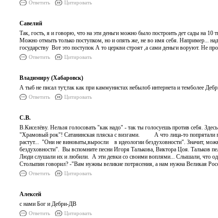
Ответить
Цитировать
Савелий
Так, гость, я и говорю, что на эти деньги можно было построить дет сады на 10
Можно отмыть только поступком, но и опять же, не во имя себя. Например... на
государству Вот это поступок А то церкви строят ,а сами деньги воруют. Не прост
Ответить
Цитировать
Владимиру (Хабаровск)
А тыб не писал тут,так как при каммунистах небылоб интернета и темболее Деб
Ответить
Цитировать
С.В.
В.Киселёву. Нельзя голосовать "как надо" - так ты голосуешь против себя. З
"Храмовый рок"! Сатанинская пляска с визгами. А что лица-то попрятали п
растут... "Они не виноваты,выросли в идеологии бездуховности". Значит, можн
бездуховности". Вы вспомните песни Игоря Талькова, Виктора Цоя. Тальков пел 
Люди слушали их и любили. А эти девки со своими воплями... Слышали, что одн
Столыпин говорил? -"Вам нужны великие потрясения, а нам нужна Великая Росс
Ответить
Цитировать
Алексей
с нами Бог и Дебри-ДВ
Ответить
Цитировать