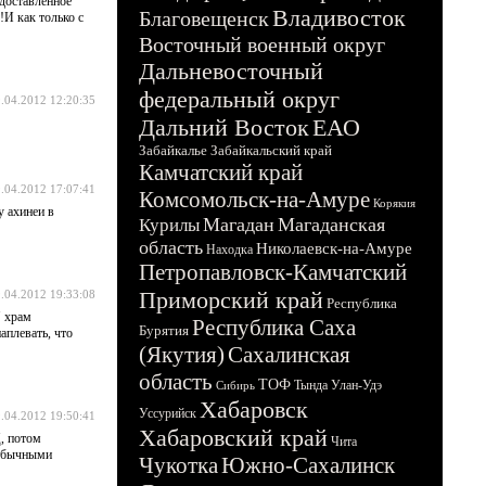
 доставленное
Владивосток
Благовещенск
!И как только с
Восточный военный округ
Дальневосточный
федеральный округ
.04.2012 12:20:35
Дальний Восток
ЕАО
Забайкалье
Забайкальский край
Камчатский край
.04.2012 17:07:41
Комсомольск-на-Амуре
Корякия
у ахинеи в
Магадан
Магаданская
Курилы
область
Николаевск-на-Амуре
Находка
Петропавловск-Камчатский
Приморский край
.04.2012 19:33:08
Республика
" храм
Республика Саха
Бурятия
аплевать, что
(Якутия)
Сахалинская
область
ТОФ
Тында
Улан-Удэ
Сибирь
Хабаровск
Уссурийск
.04.2012 19:50:41
Хабаровский край
, потом
Чита
 обычными
Чукотка
Южно-Сахалинск