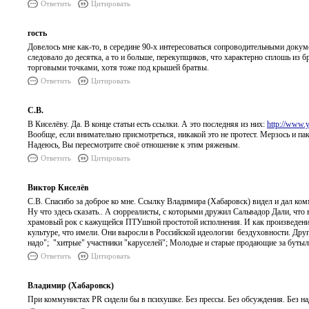
Ответить
Цитировать
гость
Довелось мне как-то, в середине 90-х интересоваться сопроводительными док
следовало до десятка, а то и больше, перекупщиков, что характерно сплошь из 
торговыми точками, хотя тоже под крышей братвы.
Ответить
Цитировать
С.В.
В Киселёву. Да. В конце статьи есть ссылки. А это последняя из них:
http://www
Вообще, если внимательно присмотреться, никакой это не протест. Мерзось и п
Надеюсь, Вы пересмотрите своё отношение к этим ряженым.
Ответить
Цитировать
Виктор Киселёв
С.В. Спасибо за доброе ко мне. Ссылку Владимира (Хабаровск) видел и дал комм
Ну что здесь сказать.. А сюрреалисты, с которыми дружил Сальвадор Дали, чт
храмовый рок с кажущейся ПТУшной простотой исполнения. И как произведение
культуре, что имели. Они выросли в Российской идеологии бездуховности. Дру
надо"; "хитрые" участники "каруселей"; Молодые и старые продающие за бутылк
Ответить
Цитировать
Владимир (Хабаровск)
При коммунистах PR сидели бы в психушке. Без прессы. Без обсуждения. Без на