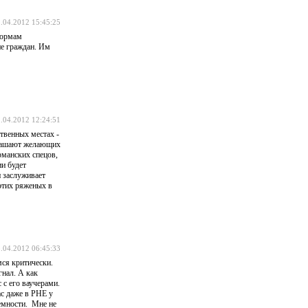
.04.2012 15:45:25
формам
ие граждан. Им
.04.2012 12:24:51
ственных местах -
иглашают желающих
рманских спецов,
и будет
 заслуживает
 этих ряженых в
.04.2012 06:45:33
мся критически.
гнал. А как
 с его ваучерами.
ас даже в РНЕ у
чемности. Мне не