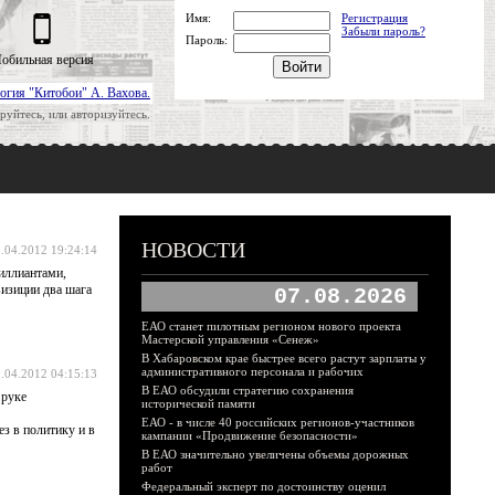
Имя:
Регистрация
Забыли пароль?
Пароль:
обильная версия
огия "Китобои" А. Вахова.
руйтесь, или авторизуйтесь.
НОВОСТИ
.04.2012 19:24:14
риллиантами,
визиции два шага
07.08.2026
ЕАО станет пилотным регионом нового проекта
Мастерской управления «Сенеж»
В Хабаровском крае быстрее всего растут зарплаты у
административного персонала и рабочих
.04.2012 04:15:13
В ЕАО обсудили стратегию сохранения
 руке
исторической памяти
ЕАО - в числе 40 российских регионов-участников
ез в политику и в
кампании «Продвижение безопасности»
В ЕАО значительно увеличены объемы дорожных
работ
Федеральный эксперт по достоинству оценил