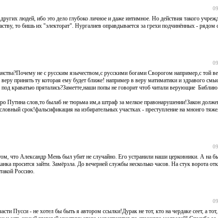
09
 других людей, ибо это дело глубоко личное и даже интимное. Но действия такого учреж
 паству, то бишь их "электорат". Нургалиев оправдывается за грехи подчинённых - рядом 
09
анства?Почему не с русским язычеством,с русскими богами Сворогом например,с той ве
 веру принять ту которая ему будет ближе! например в веру матиматики и здравого смы
и под краватью прятались?Заметте,наши попы не говорит чтоб читали верующие Библию ,
 про Путина слов,то былаб не тюрьма им,а штраф за мелкое правонарушении!Закон долже
словный срок!фальсификация на избирательных участках - преступление на мнонго тяж
09
том, что Александр Мень был убит не случайно. Его устранили наши церковники. А на 
нка просится зайти. Замёрзла. До вечерней службы несколько часов. На стук ворота от
 такой Россию.
09
и Пусси - не хотел бы быть я автором ссылки!Дурак не тот, кто на чердаке сеет, а тот,