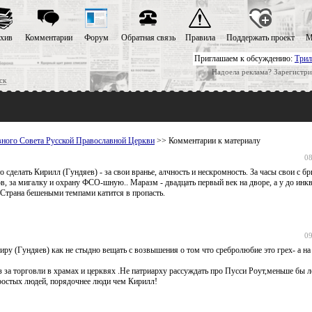
хив
Комментарии
Форум
Обратная связь
Правила
Поддержать проект
М
Приглашаем к обсуждению:
Трил
Надоела реклама? Зарегистри
ск
ного Совета Русской Православной Церкви
>> Комментарии к материалу
08
 сделать Кирилл (Гундяев) - за свои вранье, алчность и нескромность. За часы свои с б
в, за мигалку и охрану ФСО-шную.. Маразм - двадцать первый век на дворе, а у до инк
 Страна бешеными темпами катится в пропасть.
09
ру (Гундяев) как не стыдно вещать с возвышения о том что сребролюбие это грех- а на
из за торговли в храмах и церквях .Не патриарху рассуждать про Пусси Роут,меньше бы л
простых людей, порядочнее люди чем Кирилл!