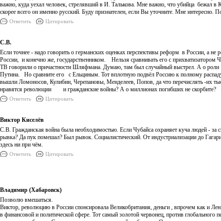
важно, куда уехал человек, стрелявший в И. Талькова. Мне важно, что убийца бежал
скорее всего он именно русский. Буду признателен, если Вы уточните. Мне интересно. По
Ответить
Цитировать
С.В.
Если точнее - надо говорить о германских оценках перспективы реформ в России, а н
России, и конечно же, государственником. Нельзя сравнивать его с прихватизатором 
ТВ говорили о причастности Шляфмана. Думаю, там был случайный выстрел. А о ро
Путина. Но сравните его с Ельциным. Тот вплотную подвёл Россию к полному распад
вышли Ломоносов, Кулибин, Черепановы, Менделеев, Попов, да что перечислять -их ты
нравятся революции и гражданские войны? А о миллионах погибших не скорбите?
Ответить
Цитировать
Виктор Киселёв
С.В. Гражданская война была необходимостью. Если Чубайса охраняет куча людей - за св
рывка? Да пук помешал? Был рывок. Социалистический. От индустриализации до Гагари
здесь ни при чём.
Ответить
Цитировать
Владимир (Хабаровск)
Позволю вмешаться.
Виктор, революцию в России спонсировала Великобритания, деньги , впрочем как и Лен
в финансовой и политической сфере. Тот самый золотой червонец, против глобального