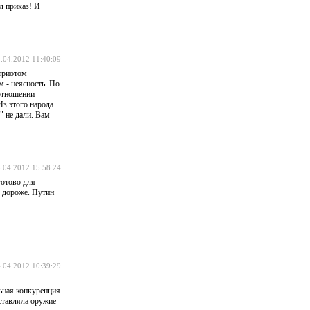
л приказ! И
.04.2012 11:40:09
атриотом
 - неясность. По
отношении
з этого народа
" не дали. Вам
.04.2012 15:58:24
готово для
з дороже. Путин
.04.2012 10:39:29
льная конкуренция
ставляла оружие