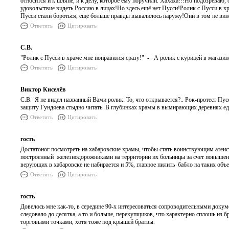
относится и к шляпе, и к делу, которое ему поручили. Хахаха!!!Но подозреваю,
удовольствие видеть Россию в лицах!Но здесь ещё нет Пусси!Ролик с Пусси в хр
Пусси стали бороться, ещё больше правды вывалилось наружу!Они в том не вин
Ответить
Цитировать
С.В.
"Ролик с Пусси в храме мне понравился сразу!" - А ролик с курицей в магазин
Ответить
Цитировать
Виктор Киселёв
С.В. Я не видел названный Вами ролик. То, что открывается?.. Рок-протест Пус
защиту Гундяева стыдно читать. В глубинках храмы в вымирающих деревнях едв
Ответить
Цитировать
гость
Достатоног посмотреть на хабаровские храмы, чтобы стать воинствующим атеист
построенный железнодорожниками на территории их больницы за счет повышения т
верующих в хабаровске не набирается и 5%, главное пилить бабло на таких объе
Ответить
Цитировать
гость
Довелось мне как-то, в середине 90-х интересоваться сопроводительными док
следовало до десятка, а то и больше, перекупщиков, что характерно сплошь из 
торговыми точками, хотя тоже под крышей братвы.