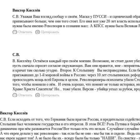
Виктор Киселёв
С.В. Уважая Ваш взгляд,сообщу о своём. Маски у ПУССИ - и сценический обра
приписывают больше, чем они того стоят. Его имя вот уже 20 лет власть испол
нужна была именно Революция в сознании масс. А КПСС нужна была Великая Ро
Ответить
Цитировать
С.В.
В. Киселёву. Остаёмся каждый при своём мнении. Возможно, не стоит далее убеж
пусть сначала спросят согласие окружающих. Вам они нравятся, мне - неприятн
и кричат там сколько угодно. Второе. К Столыпину Вы несправедливы. Если бы
приезжавших до 1-й мировой войны в Россию: через 10 лет столыпинских рефор
превосходить мощь всей Европы в целом. Революционеры-психопаты убили Сто
того, чтобы помнили о нём. И очень хорошо, что помнят не только историки, но
Храме Христа Спасителя! Но... тоже убили. Версия - убийца уехал за рубеж, в
Ответить
Цитировать
Виктор Киселёв
С.В. Если исходить от того, что Германия была врагом России, и вредительски содейс
Столыпин был человеком государства и его итересов. В этом ВСЁ! Роль Путина в борьбе
динамично при нём развивается Россия!Вот только есть это нельзя. Случайное случайно 
А что евреи делали у нас революцию - так если бы не они - мы бы так и сидели . Ведь 
нас евреи задают тон! А не было бы их - всюду были бы только "НАШИ". По свистку - 