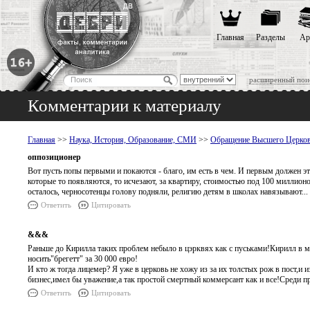
Главная
Разделы
Ар
расширенный пои
Комментарии к материалу
Главная
>>
Наука, История, Образование, СМИ
>>
Обращение Высшего Церков
оппозиционер
Вот пусть попы первыми и покаются - благо, им есть в чем. И первым должен это
которые то появляются, то исчезают, за квартиру, стоимостью под 100 миллионо
осталось, черносотенцы голову подняли, религию детям в школах навязывают...
Ответить
Цитировать
&&&
Раньше до Кирилла таких проблем небыло в цэрквях как с пуськами!Кирилл в ми
носить"брегетт" за 30 000 евро!
И кто ж тогда лицемер? Я уже в церковь не хожу из за их толстых рож в пост,и 
бизнес,имел бы уважение,а так простой смертный коммерсант как и все!Среди 
Ответить
Цитировать