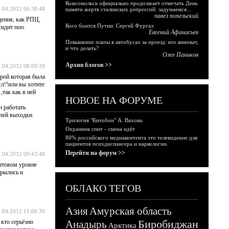
Комсомольск официально продолжает отмечать День
.04.2012 06:38:48
памяти жертв сталинских репрессий: задумаемся...
павел попельский
дения, как РПЦ,
Кого боится Путин: Сергей Фургал
сидит поп.
Евгений Афанасьев
Повышение платы в автобусах за проезд: кто виноват,
и что делать?
Олег Паньков
Архив блогов >>
.04.2012 08:09:39
рой которая была
сл!!или вы хотите
так как в ней
НОВОЕ НА ФОРУМЕ
н работать
елей выходки
Трилогия "Китобои" А. Вахова.
Охранник спит - смена идёт
80% российского медиаконтента это телевидение для
пациентов психдиспансера и наркологии.
Перейти на форум >>
.04.2012 09:43:40
бытовом уровне
крылись и
ОБЛАКО ТЕГОВ
Азия
Амурская область
.04.2012 11:06:39
Биробиджан
 кто серьёзно
Анадырь
Арктика