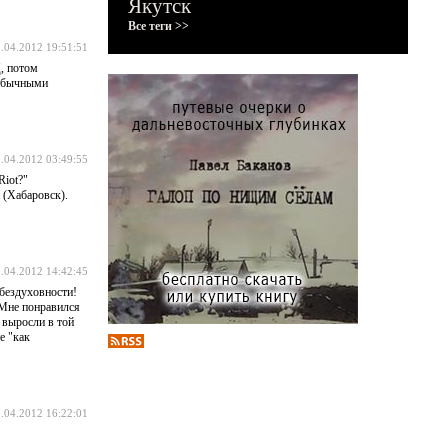
Якутск
Все теги >>
.04.2012 19:51:51
, потом
 обычными
.04.2012 03:49:55
Riot?"
 (Хабаровск).
.04.2012 14:42:45
 бездуховности!
 Мне понравился
 выросли в той
е "как
.04.2012 16:22:01