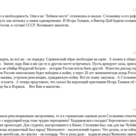
11
з и необходимость. Они и на "Лобном месте" отличились в масках. Столыпину и его ре
ьзует, как мочалку и знамя одновременно. И Игорь Тальков, и Виктор Цой будили сознан
ссия, в составе СССР. Возникают аналогии...
12
дать, но всё же - по порядку. Сценический образ необходим на сцене. А вопить в обще
ы. Значит, надо Вам и им где-то в другом месте встречаться. Пусть арендуют залы, пр
 не убийца Мордехай Богров - история России могла быть другой. Известен доклад ге
м Россию невозможно будет победить в войне, а через 20 лет экономическая мощь Росси
лыпина, устроили революцию, гражданскую войну. Всё по плану закулисы. А Столыпин
 и власть. А теперь представьте, что сказал бы верующий христианин Игорь Тальков об
роде бы в Израиль. Вот Вам и аналогии...
13
твовала революционным настроениям, то и к германским оценкам роли Столыпина относё
 с коррупцией ведь тоже трудно переоценить! Ходорковского посадил! Березовского про
не происходит. Для студента, выстрелившего в Киеве, Столыпин был, как для нас Чубайс
сплошь неграмотный был народ! Менталитет - тысячелетний тормоз. Что делать, если сейч
по автобусам, по свистку - на площадь. Что в руки дали - подняли вверх!Комплекс ник