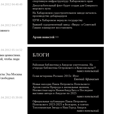
спортивную инфраструктуру Хабаровского края
.04.2012 04:40:49
Дноуглубительный флот будет создан для Северного
морского пути
На Хабаровском судостроительном заводе началось
производство дебаркадеров
ЦУМ в Хабаровске вернули государству
Бывший судоремонтный завод «Якорь» в Советской
.04.2012 04:47:07
Гавани планируют восстановить
сивного
Архив новостей >>
.04.2012 05:14:52
БЛОГИ
ими ценностями.
ий, чтобы люди
Районная библиотека в Амурске уничтожена. На
очереди библиотека Островского в Комсомольске?!
павел попельский
листы Эха Москвы
Голая вечеринка Роснано 2015г. Итог.
 "свободных
Евгений Афанасьев
Новые находки Павла Петровича Попельского:
Архив газеты Природа и аномальные явления,
Неизвестная карта НижнеАмурЛага и Последние
выставки автора в Амурске по 2025
павел попельский
.04.2012 05:39:06
Официальные публикации Павла Петровича
Попельского 2023-2025 в Болгарии, в газетах
Тихоокеанская Звезда и Наш Город Амурск
павел попельский