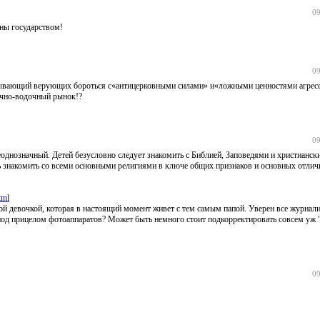
09
ы государством!
09
зывающий верующих бороться с«антицерковными силами» и«ложными ценностями агрес
бачно-водочный рынок!?
09
однозначный. Детей безусловно следует знакомить с Библией, Заповедями и христианск
ь знакомить со всеми основными религиями в ключе общих признаков и основных отлич
tml
амой девочкой, которая в настоящий момент живет с тем самым папой. Уверен все журна
 под прицелом фотоаппаратов? Может быть немного стоит подкорректировать совсем уж
09