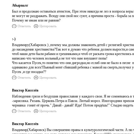
Абырвалг
Был и продолжаю оставаться атеистом, При этом никогда не лез в вопросы веры
не могут не раздражать. Всюду они свой нос суют, а причина проста - борьба за
Почему не имам или не раввин?
Ответить
Цитировать
:-)
Владимиру(Хабаровск ) ,почему мы должны знакомить детей с религией христи
до насаждения хрестианства?Так вот я думаю что ребенок должен вырости,и сам
чтоб наши дети были рабами и грешниками,и чтоб от раската грома крестились 
написано что человек вольный,а не тот что нам внушают попы!
Что касается Пусек,то понятно что они дигродки,но еслиб они не было в песне
одинаково для всех!Пьяный мент сбивший ребенка с мамой на смерть,получил у
Пусек ,и где посадки??
Ответить
Цитировать
Виктор Киселёв
Наблюдения грязи и бездушия православия у каждого свои. Я не сомневаюсь в 
-зарисовка. Рязань. Церковь Петра и Павла. Лютый мороз. Иногородняя прихожа
чернавка гонит её прочь." Давай - давай! Иди! Потом придёшь!" Стыдно видеть
Ответить
Цитировать
Виктор Киселёв
Владимир(Хабаровск) Вы совершенно правы в культурологической части. А по част