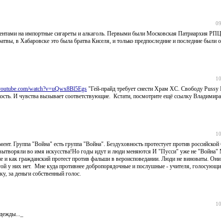
09
ументами на импортные сигареты и алкаголь. Первыми были Московская Патриархия РПЦ
братвы, в Хабаровске это была братва Киселя, и только предпоследние и последние были
10
.youtube.com/watch?v=uQwx8Bl5Egs
"Гей-прайд требует снести Храм ХС. Свободу Pussy 
акость. И чувства вызывает соответствующие. Кстати, посмотрите ещё ссылку Владимира
10
ент. Группа "Война" есть группа "Война". Бездуховность протестует против российской
о вытворяли во имя искусства!Но годы идут и люди меняются И "Пусси" уже не "Война"
 и как гражданский протест против фальши в вероисповедании. Люди не виноваты. Они
гой у них нет. Мне куда противнее добропорядочные и послушные - учителя, голосующи
у, за деньги собственный голос.
10
дежды..._