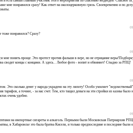
 он и есть самый главный участник этого мероприятия по спасению медведей! Спасибо за
аме мне понравился сразу! Как ответ на околоцерковную грязь. Своевременно и по делу
оваты.
09
е тоже понравился? Сразу?
09
си мне понять проще. Это протест против фальши в вере, но не отрицание веры!Подборк
а сводят концы с концами. А здесь... Любое фото - вопит и обвиняет! Стыдно за РПЦ!
09
ом. Это сколько денег у народа украдено на эту ляпоту! Особо умиляет "ведомственый
арифов, а точнее, - за нас счет. Тем, кто тащил деньги на эти стройки из казны было н
ктах очень удобно.
09
ументами на импортные сигареты и алкаголь. Первыми были Московская Патриархия РПЦ
братвы, в Хабаровске это была братва Киселя, и только предпоследние и последние были