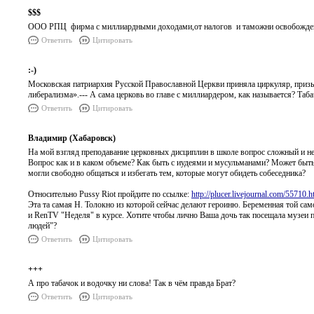
$$$
ООО РПЦ фирма с миллиардными доходами,от налогов и таможни освобожден
Ответить
Цитировать
:-)
Московская патриархия Русской Православной Церкви приняла циркуляр, при
либерализма».--- А сама церковь во главе с миллиардером, как называется? Та
Ответить
Цитировать
Владимир (Хабаровск)
На мой взгляд преподавание церковных дисциплин в школе вопрос сложный и не
Вопрос как и в каком объеме? Как быть с иудеями и мусульманами? Может быт
могли свободно общаться и избегать тем, которые могут обидеть собеседника?
Относительно Pussy Riot пройдите по ссылке:
http://plucer.livejournal.com/55710.h
Эта та самая Н. Толокно из которой сейчас делают героиню. Беременная той с
и RenTV "Неделя" в курсе. Хотите чтобы лично Ваша дочь так посещала музеи
людей"?
Ответить
Цитировать
+++
А про табачок и водочку ни слова! Так в чём правда Брат?
Ответить
Цитировать