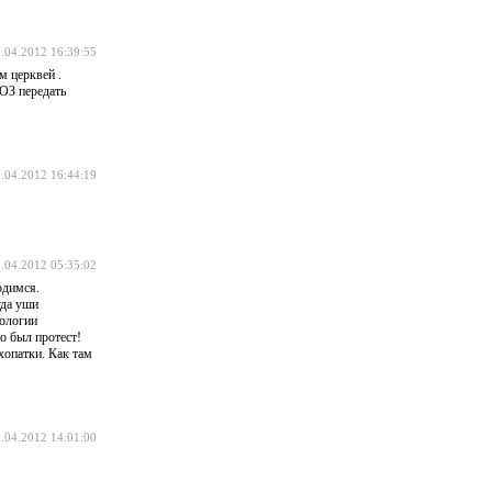
.04.2012 16:39:55
м церквей .
ТОЗ передать
.04.2012 16:44:19
.04.2012 05:35:02
одимся.
уда уши
еологии
о был протест!
хопатки. Как там
.04.2012 14:01:00