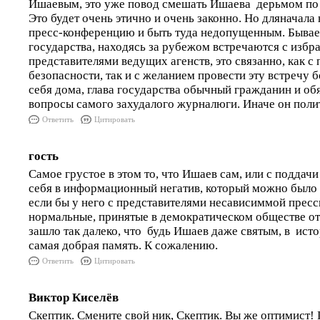
Ишаевым, это уже повод смешать Ишаева дерьмом по
Это будет очень этично и очень законно. Но дляначала 
пресс-конференцию и быть туда недопущенным. Бывает
государства, находясь за рубежом встречаются с изб
представителями ведущих агенств, это связанно, как с
безопасности, так и с желанием провести эту встречу б
себя дома, глава государства обычный гражданин и обя
вопросы самого захудалого журналюги. Иначе он поли
Ответить
Цитировать
гость
Самое грустое в этом то, что Ишаев сам, или с поддачи
себя в информационный негатив, который можно было б
если бы у него с представителями несависиммой прес
нормальные, принятые в демократическом обществе от
зашло так далеко, что будь Ишаев даже святым, в исто
самая добрая память. К сожалению.
Ответить
Цитировать
Виктор Киселёв
Скептик. Смените свой ник, Скептик. Вы же оптимист