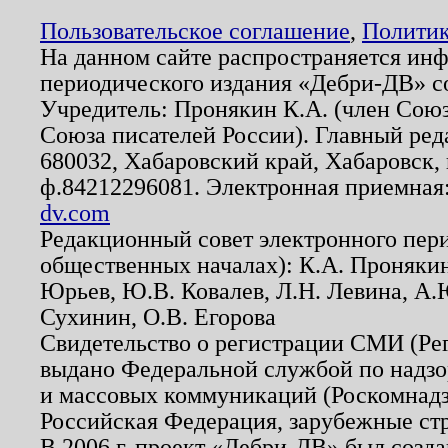
Пользовательское соглашение
,
Политик
На данном сайте распространяется ин
периодического издания «Дебри-ДВ» с
Учредитель: Пронякин К.А. (член Союз
Союза писателей России). Главный ред
680032, Хабаровский край, Хабаровск, п
ф.84212296081. Электронная приемная
dv.com
Редакционный совет электронного пер
общественных началах): К.А. Проняки
Юрьев, Ю.В. Ковалев, Л.Н. Левина, А.
Сухинин, О.В. Егорова
Свидетельство о регистрации СМИ (Р
выдано Федеральной службой по надзо
и массовых коммуникаций (Роскомнадзо
Российская Федерация, зарубежные ст
В 2006 г. проект «Дебри-ДВ» был созда