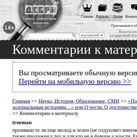
Главная
Разделы
Архив
Коммен
Приглашаем к о
Надоела рек
расширенный пои
Комментарии к мате
Вы просматриваете обычную версию
Перейти на мобильную версию >>
Главная
>>
Наука, История, Образование, СМИ
>>
«По
зазеркальным историям…» или О чести. О достоинств
>> Комментарии к материалу
trueman
пронякин то ли еще молод и зелен (не отдупляет многи
также продажен у тех и для кто не в фаворе у власти. 