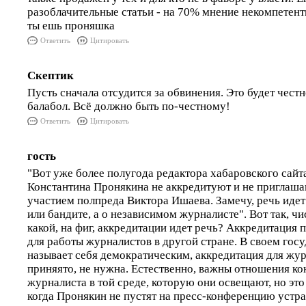
разоблачительные статьи - на 70% мнение некомпетент
ты ешь проняшка
Ответить
Цитировать
Скептик
Пусть сначала отсудится за обвинения. Это будет честно
балабол. Всё должно быть по-честному!
Ответить
Цитировать
гость
"Вот уже более полугода редактора хабаровского сай
Константина Пронякина не аккредитуют и не приглаша
участием полпреда Виктора Ишаева. Замечу, речь идет
или бандите, а о независимом журналисте". Вот так, ч
какой, на фиг, аккредитации идет речь? Аккредитация
для работы журналистов в другой стране. В своем госу
называет себя демократическим, аккредитация для журн
приняято, не нужна. Естественно, важны отношения ко
журналиста в той среде, которую они освещают, но это
когда Пронякин не пустят на пресс-конференцию устра