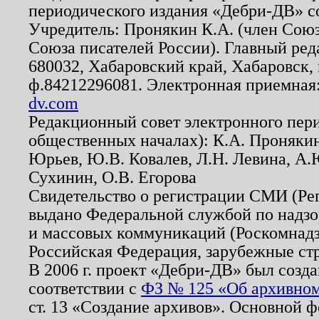
периодического издания «Дебри-ДВ» с
Учредитель: Пронякин К.А. (член Союз
Союза писателей России). Главный ред
680032, Хабаровский край, Хабаровск, п
ф.84212296081. Электронная приемная
dv.com
Редакционный совет электронного пер
общественных началах): К.А. Проняки
Юрьев, Ю.В. Ковалев, Л.Н. Левина, А.
Сухинин, О.В. Егорова
Свидетельство о регистрации СМИ (Р
выдано Федеральной службой по надзо
и массовых коммуникаций (Роскомнадзо
Российская Федерация, зарубежные ст
В 2006 г. проект «Дебри-ДВ» был созда
соответствии с
ФЗ № 125 «Об архивном
ст. 13 «Создание архивов». Основной ф