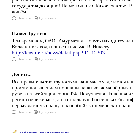
государства дотацию! На мелочишко. Какое счастье! В
живём!
Ответить
Цитировать
Павел Трутнев
Тем временем, ОАО "Амурметалл" опять находится на г
Коллектив завода написал письмо В. Ишаеву.
http://kmslife.ru/news/detail.php?ID=12303
Ответить
Цитировать
Дениска
Вот правительство глупостями занимается, делается в
просто: повышением пошлины на вывоз лома чёрных и 
рубеж на всей территории РФ. Получается Наше прави
регион переживает , а на остальную Россию как-бы поф
первая ласточка на пути к особой экономически-прав
Ответить
Цитировать