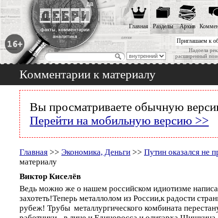
Главная
Разделы
Архив
Коммен
Приглашаем к о
Надоела рек
расширенный пои
Комментарии к материалу
Вы просматриваете обычную версию
Перейти на мобильную версию >>
Главная
>>
Экономика, Деньги
>>
Путин оказался не п
материалу
Виктор Киселёв
Ведь можно же о нашем российском идиотизме написа
захотеть!Теперь металлолом из России,к радости стран
рубеж! Трубы металлургического комбината перестан
работники - в лице и Единоросса и олигарха Шишкина 