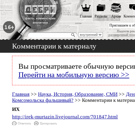
Главная
Разделы
Архив
Коммен
Приглашаем к о
Надоела рек
расширенный пои
Комментарии к материалу
Вы просматриваете обычную версию
Перейти на мобильную версию >>
Главная
>>
Наука, История, Образование, СМИ
>>
Ден
Комсомольска фальшивый?
>> Комментарии к материа
ИХ
http://irek-murtazin.livejournal.com/701847.html
Ответить
Цитировать