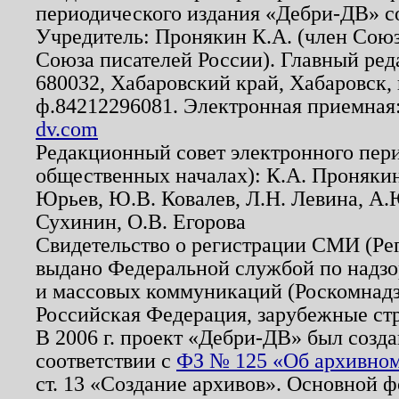
периодического издания «Дебри-ДВ» с
Учредитель: Пронякин К.А. (член Союз
Союза писателей России). Главный ред
680032, Хабаровский край, Хабаровск, п
ф.84212296081. Электронная приемная
dv.com
Редакционный совет электронного пер
общественных началах): К.А. Проняки
Юрьев, Ю.В. Ковалев, Л.Н. Левина, А.
Сухинин, О.В. Егорова
Свидетельство о регистрации СМИ (Р
выдано Федеральной службой по надзо
и массовых коммуникаций (Роскомнадзо
Российская Федерация, зарубежные ст
В 2006 г. проект «Дебри-ДВ» был созда
соответствии с
ФЗ № 125 «Об архивном
ст. 13 «Создание архивов». Основной ф