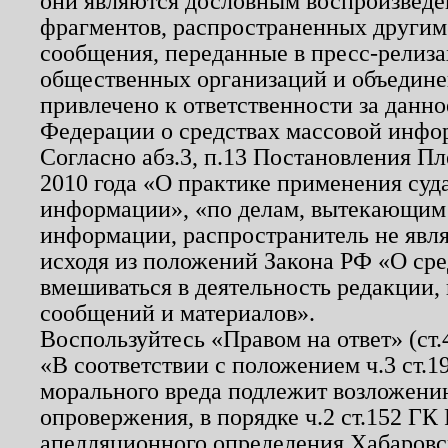
они являются дословным воспроизведе
фрагментов, распространенных другим
сообщения, переданные в пресс-релиза
общественных организаций и объединен
привлечено к ответственности за данн
Федерации о средствах массовой инфо
Согласно абз.3, п.13 Постановления П
2010 года «О практике применения суд
информации», «по делам, вытекающим
информации, распространитель не явл
исходя из положений Закона РФ «О ср
вмешиваться в деятельность редакции, 
сообщений и материалов».
Воспользуйтесь «Правом на ответ» (ст
«В соответствии с положением ч.3 ст.
морального вреда подлежит возложению
опровержения, в порядке ч.2 ст.152 ГК 
апелляционного определения Хабаровско