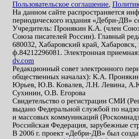
Пользовательское соглашение
,
Политик
На данном сайте распространяется ин
периодического издания «Дебри-ДВ» с
Учредитель: Пронякин К.А. (член Союз
Союза писателей России). Главный ред
680032, Хабаровский край, Хабаровск, п
ф.84212296081. Электронная приемная
dv.com
Редакционный совет электронного пер
общественных началах): К.А. Проняки
Юрьев, Ю.В. Ковалев, Л.Н. Левина, А.
Сухинин, О.В. Егорова
Свидетельство о регистрации СМИ (Р
выдано Федеральной службой по надзо
и массовых коммуникаций (Роскомнадзо
Российская Федерация, зарубежные ст
В 2006 г. проект «Дебри-ДВ» был созда