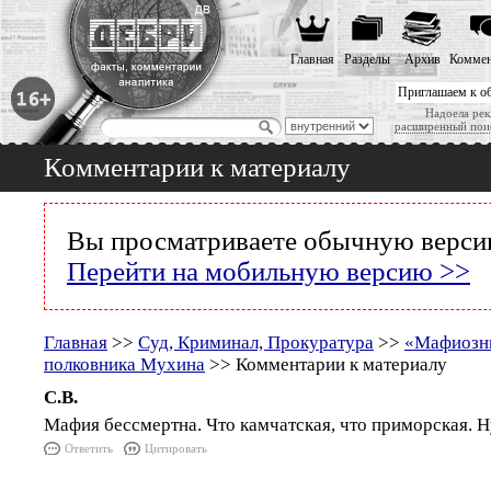
Главная
Разделы
Архив
Коммен
Приглашаем к о
Надоела рек
расширенный пои
Комментарии к материалу
Вы просматриваете обычную версию
Перейти на мобильную версию >>
Главная
>>
Суд, Криминал, Прокуратура
>>
«Мафиозны
полковника Мухина
>> Комментарии к материалу
С.В.
Мафия бессмертна. Что камчатская, что приморская. 
Ответить
Цитировать