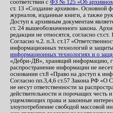
соответствии с
ФЗ № 125 «Об архивном
ст. 13 «Создание архивов». Основной ф
журналов, изданные книги, а также ру
Доступ к архивным документам являетс
ст. 24 вышеобозначенного закона. Арх
редакции не относятся, согласно ст.ст. 
Согласно ч.2. п.3. ст.17 «Ответственн
информационных технологий и защит
информационных технологиях и о защит
«Дебри-ДВ», хранящий информацию, гр
распространение информации не несет.
основании ст.8 «Право на доступ к ин
Согласно пп.3,4,6 ст.57 Закона РФ «О
не несут ответственности за распрост
действительности и порочащих честь и
ущемляющих права и законные интере
злоупотребление свободой массовой ин