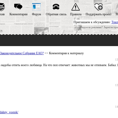
хив
Комментарии
Форум
Обратная связь
Правила
Поддержать проект
М
Приглашаем к обсуждению:
Трил
Надоела реклама? Зарегистри
ск
Законодательное Собрание ЕАО?
>> Комментарии к материалу
13
а надобы отпеть моего любимца. На что поп отвечает: животных мы не отпеваем. Бабка: 
13
14
dalniy_vostok/