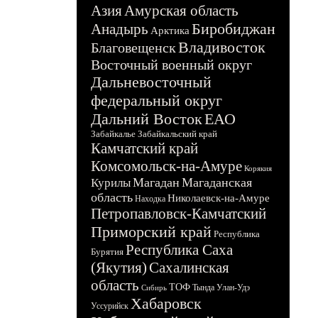
Азия
Амурская область
Биробиджан
Анадырь
Арктика
Владивосток
Благовещенск
Восточный военный округ
Дальневосточный
федеральный округ
Дальний Восток
ЕАО
Забайкалье
Забайкальский край
Камчатский край
Комсомольск-на-Амуре
Корякия
Магадан
Магаданская
Курилы
область
Николаевск-на-Амуре
Находка
Петропавловск-Камчатский
Приморский край
Республика
Республика Саха
Бурятия
(Якутия)
Сахалинская
область
ТОФ
Тында
Улан-Удэ
Сибирь
Хабаровск
Уссурийск