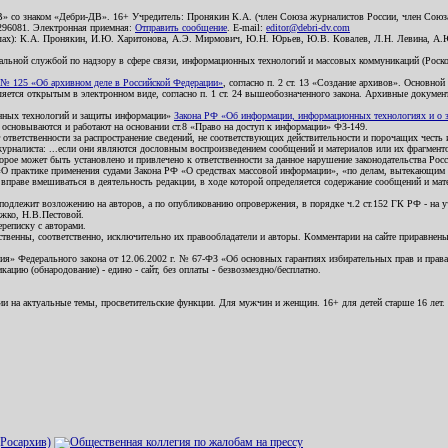
В» со знаком «Дебри-ДВ». 16+ Учредитель: Пронякин К.А. (член Союза журналистов России, член Союза
2296081. Электронная приемная:
Отправить сообщение
. E-mail:
editor@debri-dv.com
алах): К.А. Пронякин, И.Ю. Харитонова, А.Э. Мирмович, Ю.Н. Юрьев, Ю.В. Ковалев, Л.Н. Левина, А.
льной службой по надзору в сфере связи, информационных технологий и массовых коммуникаций (Роском
№ 125 «Об архивном деле в Российской Федерации»
, согласно п. 2 ст. 13 «Создание архивов». Основно
ется открытым в электронном виде, согласно п. 1 ст. 24 вышеобозначенного закона. Архивные документы 
ионных технологий и защиты информации»
Закона РФ «Об информации, информационных технологиях и о за
я основываются и работают на основании ст.8 «Право на доступ к информации» ФЗ-149.
 ответственности за распространение сведений, не соответствующих действительности и порочащих чест
урналиста: ...если они являются дословным воспроизведением сообщений и материалов или их фрагмент
орое может быть установлено и привлечено к ответственности за данное нарушение законодательства Рос
«О практике применения судами Закона РФ «О средствах массовой информации», «по делам, вытекающим 
вправе вмешиваться в деятельность редакции, в ходе которой определяется содержание сообщений и мат
одлежит возложению на авторов, а по опубликованию опровержения, в порядке ч.2 ст.152 ГК РФ - на уч
ожко, Н.В.Пестовой.
ереписку с авторами.
тственны, соответственно, исключительно их правообладатели и авторы. Комментарии на сайте приравне
я» Федерального закона от 12.06.2002 г. № 67-ФЗ «Об основных гарантиях избирательных прав и права н
ацию (обнародование) - едино - сайт, без оплаты - безвозмездно/бесплатно.
ии на актуальные темы, просветительские функции. Для мужчин и женщин. 16+ для детей старше 16 лет.