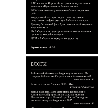
ЕАО - в числе 40 российских регионов-участников
кампании «Продвижение безопасности»
В ЕАО значительно увеличены объемы дорожных
работ
Федеральный эксперт по достоинству оценил
спортивную инфраструктуру Хабаровского края
Дноуглубительный флот будет создан для Северного
морского пути
На Хабаровском судостроительном заводе началось
производство дебаркадеров
ЦУМ в Хабаровске вернули государству
Архив новостей >>
БЛОГИ
Районная библиотека в Амурске уничтожена. На
очереди библиотека Островского в Комсомольске?!
павел попельский
Голая вечеринка Роснано 2015г. Итог.
Евгений Афанасьев
Новые находки Павла Петровича Попельского:
Архив газеты Природа и аномальные явления,
Неизвестная карта НижнеАмурЛага и Последние
выставки автора в Амурске по 2025
павел попельский