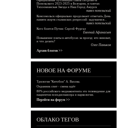
Официальные публикации Павла Петровича
Попельского 2023-2025 в Болгарии, в газетах
Тихоокеанская Звезда и Наш Город Амурск
павел попельский
Комсомольск официально продолжает отмечать День
памяти жертв сталинских репрессий: задумаемся...
павел попельский
Кого боится Путин: Сергей Фургал
Евгений Афанасьев
Повышение платы в автобусах за проезд: кто виноват,
и что делать?
Олег Паньков
Архив блогов >>
НОВОЕ НА ФОРУМЕ
Трилогия "Китобои" А. Вахова.
Охранник спит - смена идёт
80% российского медиаконтента это телевидение для
пациентов психдиспансера и наркологии.
Перейти на форум >>
ОБЛАКО ТЕГОВ