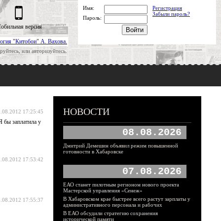
Имя:
Регистрация
Забыли пароль?
Пароль:
обильная версия
огия "Китобои" А. Вахова.
руйтесь, или авторизуйтесь.
НОВОСТИ
.08.2012 17:25:45
Я бы заплатила у
08.08.2026
Дмитрий Демешин объявил режим повышенной
готовности в Хабаровске
.08.2012 17:53:42
07.08.2026
ЕАО станет пилотным регионом нового проекта
Мастерской управления «Сенеж»
В Хабаровском крае быстрее всего растут зарплаты у
.08.2012 17:55:37
административного персонала и рабочих
В ЕАО обсудили стратегию сохранения
исторической памяти