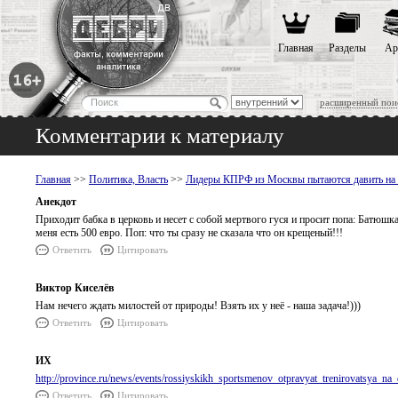
Главная
Разделы
Ар
расширенный пои
Комментарии к материалу
Главная
>>
Политика, Власть
>>
Лидеры КПРФ из Москвы пытаются давить на 
Анекдот
Приходит бабка в церковь и несет с собой мертвого гуся и просит попа: Батюшк
меня есть 500 евро. Поп: что ты сразу не сказала что он крещеный!!!
Ответить
Цитировать
Виктор Киселёв
Нам нечего ждать милостей от природы! Взять их у неё - наша задача!)))
Ответить
Цитировать
ИХ
http://province.ru/news/events/rossiyskikh_sportsmenov_otpravyat_trenirovatsya_na_
Ответить
Цитировать