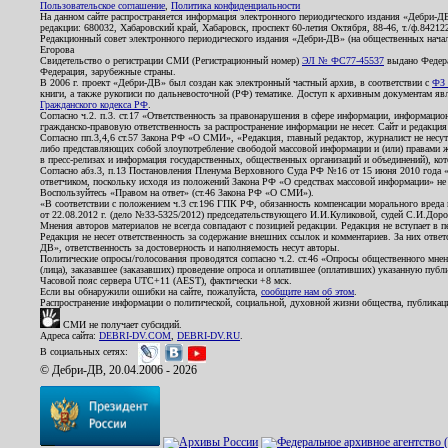
Пользовательское соглашение
,
Политика конфиденциальности
На данном сайте распространяется информация электронного периодического издания «Дебри-Д
редакции: 680032, Хабаровский край, Хабаровск, проспект 60-летия Октября, 88-46, т./ф.8421
Редакционный совет электронного периодического издания «Дебри-ДВ» (на общественных нач
Егорова
Свидетельство о регистрации СМИ (Регистрационный номер)
ЭЛ № ФС77-45537
выдано Федера
Федерация, зарубежные страны.
В 2006 г. проект «Дебри-ДВ» был создан как электронный частный архив, в соответствии с
ФЗ 
книги, а также рукописи по дальневосточной (РФ) тематике. Доступ к архивным документам явля
Гражданского кодекса РФ
.
Согласно ч.2. п.3. ст.17 «Ответственность за правонарушения в сфере информации, информац
гражданско-правовую ответственность за распространение информации не несет. Сайт и редакци
Согласно пп.3,4,6 ст.57 Закона РФ «О СМИ», «Редакция, главный редактор, журналист не несут
либо представляющих собой злоупотребление свободой массовой информации и (или) правами ж
в пресс-релизах и информация государственных, общественных организаций и объединений), кот
Согласно абз.3, п.13 Постановления Пленума Верховного Суда РФ №16 от 15 июня 2010 года 
ответчиком, поскольку исходя из положений Закона РФ «О средствах массовой информации» не 
Воспользуйтесь «Правом на ответ» (ст.46 Закона РФ «О СМИ»).
«В соответствии с положением ч.3 ст.196 ГПК РФ, обязанность компенсации морального вреда п
от 22.08.2012 г. (дело №33-5325/2012) председательствующего И.И.Куликовой, судей С.И.Дор
Мнения авторов материалов не всегда совпадают с позицией редакции. Редакция не вступает в п
Редакция не несет ответственность за содержание внешних ссылок и комментариев. За них отве
ДВ», ответственность за достоверность и наполняемость несут авторы.
Политические опросы/голосования проводятся согласно ч.2. ст.46 «Опросы общественного мнени
(лица), заказавшее (заказавших) проведение опроса и оплатившее (оплативших) указанную публик
Часовой пояс сервера UTC+11 (AEST), фактически +8 мск.
Если вы обнаружили ошибки на сайте, пожалуйста,
сообщите нам об этом
.
Распространение информации о политической, социальной, духовной жизни общества, публикац
СМИ не получает субсидий.
Адреса сайта:
DEBRI-DV.COM
,
DEBRI-DV.RU
.
В социальных сетях:
© Дебри-ДВ, 20.04.2006 - 2026