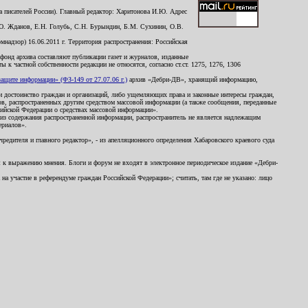
 писателей России). Главный редактор: Харитонова И.Ю. Адрес
Ю. Жданов, Е.Н. Голубь, С.Н. Бурындин, Б.М. Сухинин, О.В.
надзор) 16.06.2011 г. Территория распространения: Российская
й фонд архива составляют публикации газет и журналов, изданные
к частной собственности редакции не относятся, согласно ст.ст. 1275, 1276, 1306
щите информации» (ФЗ-149 от 27.07.06 г.)
архив «Дебри-ДВ», хранящий информацию,
ь и достоинство граждан и организаций, либо ущемляющих права и законные интересы граждан,
ов, распространенных другим средством массовой информации (а также сообщения, переданные
сийской Федерации о средствах массовой информации».
из содержания распространенной информации, распространитель не является надлежащим
ериалов».
редителя и главного редактор», - из апелляционного определения Хабаровского краевого суда
ны к выражению мнения. Блоги и форум не входят в электронное периодическое издание «Дебри-
а участие в референдуме граждан Российской Федерации»; считать, там где не указано: лицо