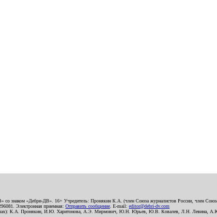
В» со знаком «Дебри-ДВ». 16+ Учредитель: Пронякин К.А. (член Союза журналистов России, член Союза
2296081. Электронная приемная:
Отправить сообщение
. E-mail:
editor@debri-dv.com
алах): К.А. Пронякин, И.Ю. Харитонова, А.Э. Мирмович, Ю.Н. Юрьев, Ю.В. Ковалев, Л.Н. Левина, А.