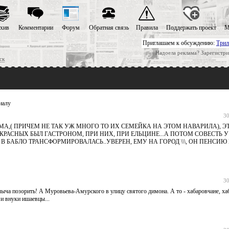
хив
Комментарии
Форум
Обратная связь
Правила
Поддержать проект
М
Приглашаем к обсуждению:
Трил
Надоела реклама? Зарегистри
ск
иалу
30
,( ПРИЧЕМ НЕ ТАК УЖ МНОГО ТО ИХ СЕМЕЙКА НА ЭТОМ НАВАРИЛА), ЭТ
 КРАСНЫХ БЫЛ ГАСТРОНОМ, ПРИ НИХ, ПРИ ЕЛЬЦИНЕ...А ПОТОМ СОВЕСТЬ 
АБЛО ТРАНСФОРМИРОВАЛАСЬ..УВЕРЕН, ЕМУ НА ГОРОД \\\, ОН ПЕНСИЮ 
30
ча позорить! А Муровьева-Амурского в улицу святого димона. А то - хабаровчане, ха
и внуки ишаевцы...