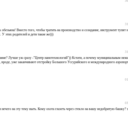
30
31
обезьяна! Вместо того, чтобы тратить на производство и созидание, инструмент тупят 
У этих родителей и дети такие же)))
31
звание? Лучше уж сразу -"Центр нанотехнологий")) Кстати, а почему муниципальным н
ы, вроде, уже заканчивают отстройку Большого Уссурийского и международного аэропор
01
03
нечего на эту тему ныть. Кому охота глазеть через стекло на вашу недобритую башку? з