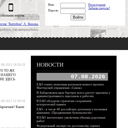
Имя:
Регистрация
Забыли пароль?
Пароль:
обильная версия
огия "Китобои" А. Вахова.
руйтесь, или авторизуйтесь.
НОВОСТИ
.08.2012 18:28:19
О ТО ЖЕ
У НАШЕГО
07.08.2026
НЕ ЗДЕСЬ
ЕАО станет пилотным регионом нового проекта
Мастерской управления «Сенеж»
В Хабаровском крае быстрее всего растут зарплаты у
административного персонала и рабочих
.08.2012 22:30:10
В ЕАО обсудили стратегию сохранения
исторической памяти
баровчане! Какие
ЕАО - в числе 40 российских регионов-участников
кампании «Продвижение безопасности»
В ЕАО значительно увеличены объемы дорожных
работ
Федеральный эксперт по достоинству оценил