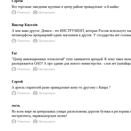
Сергей
Все торговые заведения крупные в центр районе принадлежат и й шайке
Ответить
Цитировать
Виктор Киселёв
А мне жако другое. Деньги - это ИНСТРУМЕНТ, которые Россия использует, как 
метаморфозы превращений одних магазинов в другие. У государства нет головы. 
Ответить
Цитировать
Far
"Центр инновационных технологий" тупо занимается арендой. К чему такое на
распоряжается ОАО? А про здание для нового министерства - слов нет (китайц
Ответить
Цитировать
Сергей
А артель старателей разве принадлежит кому-то другому с Кипра ?
Ответить
Цитировать
гость
Во всем мире на центральных улицах расположены дорогие бутики и рестораны и 
постригитесь, парикмахерских полно!
Ответить
Цитировать