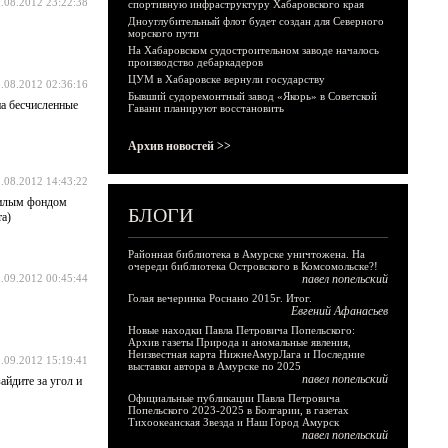
.08.2012 23:22:38
спортивную инфраструктуру Хабаровского края
Дноуглубительный флот будет создан для Северного
морского пути
На Хабаровском судостроительном заводе началось
производство дебаркадеров
ЦУМ в Хабаровске вернули государству
.08.2012 02:36:16
Бывший судоремонтный завод «Якорь» в Советской
на бесчисленные
Гавани планируют восстановить
Архив новостей >>
.08.2012 14:43:22
ежилым фондом
БЛОГИ
та)
Районная библиотека в Амурске уничтожена. На
очереди библиотека Островского в Комсомольске?!
.09.2012 00:45:44
павел попельский
Голая вечеринка Роснано 2015г. Итог.
Евгений Афанасьев
Новые находки Павла Петровича Попельского:
Архив газеты Природа и аномальные явления,
Неизвестная карта НижнеАмурЛага и Последние
.09.2012 15:19:41
выставки автора в Амурске по 2025
павел попельский
айдите за угол и
Официальные публикации Павла Петровича
Попельского 2023-2025 в Болгарии, в газетах
Тихоокеанская Звезда и Наш Город Амурск
павел попельский