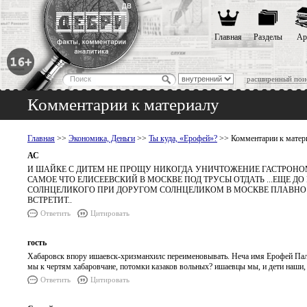
Главная
Разделы
Ар
расширенный пои
Комментарии к материалу
Главная
>>
Экономика, Деньги
>>
Ты куда, «Ерофей»?
>> Комментарии к матер
АС
И ШАЙКЕ С ДИТЕМ НЕ ПРОЩУ НИКОГДА УНИЧТОЖЕНИЕ ГАСТРОНОМА
САМОЕ ЧТО ЕЛИСЕЕВСКИЙ В МОСКВЕ ПОД ТРУСЫ ОТДАТЬ ...ЕЩЕ ДО
СОЛНЦЕЛИКОГО ПРИ ДОРУГОМ СОЛНЦЕЛИКОМ В МОСКВЕ ПЛАВНО В Б
ВСТРЕТИТ..
Ответить
Цитировать
гость
Хабаровск впору ишаевск-хризманхилс переименовывать. Неча имя Ерофей Палы
мы к чертям хабаровчане, потомки казаков вольных? ишаевцы мы, и дети наши, 
Ответить
Цитировать