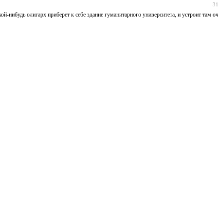
31
кой-нибудь олигарх приберет к себе здание гуманитарного университета, и устроит там о