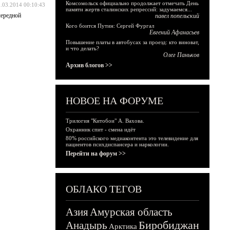
Комсомольск официально продолжает отмечать День
.03.2014 00:10:43
памяти жертв сталинских репрессий: задумаемся...
чередной
павел попельский
Кого боится Путин: Сергей Фургал
Евгений Афанасьев
Повышение платы в автобусах за проезд: кто виноват,
и что делать?
Олег Паньков
Архив блогов >>
НОВОЕ НА ФОРУМЕ
Трилогия "Китобои" А. Вахова.
Охранник спит - смена идёт
80% российского медиаконтента это телевидение для
пациентов психдиспансера и наркологии.
Перейти на форум >>
ОБЛАКО ТЕГОВ
Азия
Амурская область
Биробиджан
Анадырь
Арктика