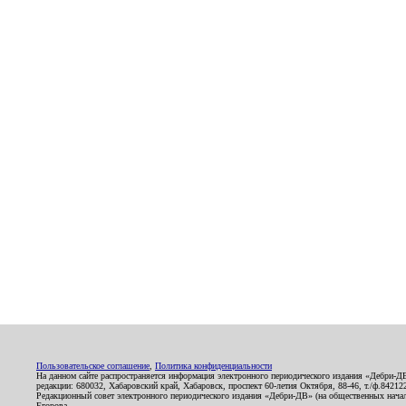
Пользовательское соглашение
,
Политика конфиденциальности
На данном сайте распространяется информация электронного периодического издания «Дебри-Д
редакции: 680032, Хабаровский край, Хабаровск, проспект 60-летия Октября, 88-46, т./ф.8421
Редакционный совет электронного периодического издания «Дебри-ДВ» (на общественных нач
Егорова