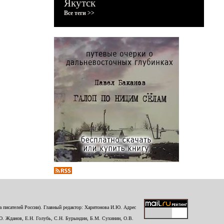
Якутск
Все теги >>
 писателей России). Главный редактор: Харитонова И.Ю. Адрес
Ю. Жданов, Е.Н. Голубь, С.Н. Бурындин, Б.М. Сухинин, О.В.