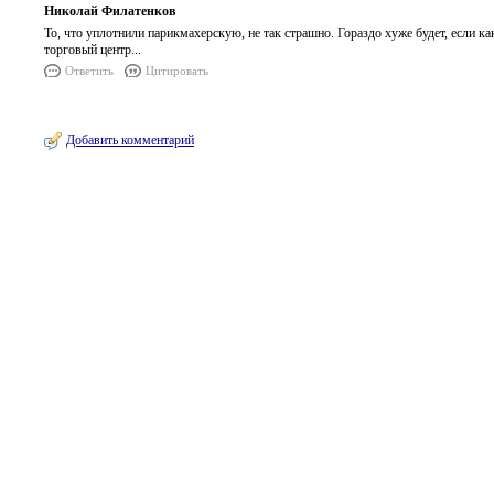
Николай Филатенков
То, что уплотнили парикмахерскую, не так страшно. Гораздо хуже будет, если ка
торговый центр...
Ответить
Цитировать
Добавить комментарий