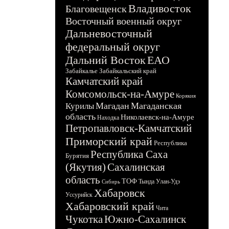
Владивосток
Благовещенск
Восточный военный округ
Дальневосточный
федеральный округ
Дальний Восток
ЕАО
Забайкалье
Забайкальский край
Камчатский край
Комсомольск-на-Амуре
Корякия
Магадан
Магаданская
Курилы
область
Николаевск-на-Амуре
Находка
Петропавловск-Камчатский
Приморский край
Республика
Республика Саха
Бурятия
(Якутия)
Сахалинская
область
ТОФ
Тында
Улан-Удэ
Сибирь
Хабаровск
Уссурийск
Хабаровский край
Чита
Чукотка
Южно-Сахалинск