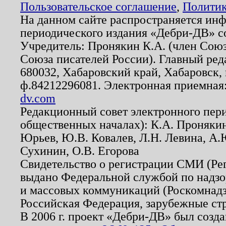
Пользовательское соглашение
,
Политик
На данном сайте распространяется ин
периодического издания «Дебри-ДВ» с
Учредитель: Пронякин К.А. (член Союз
Союза писателей России). Главный ред
680032, Хабаровский край, Хабаровск, п
ф.84212296081. Электронная приемная
dv.com
Редакционный совет электронного пер
общественных началах): К.А. Проняки
Юрьев, Ю.В. Ковалев, Л.Н. Левина, А.
Сухинин, О.В. Егорова
Свидетельство о регистрации СМИ (Р
выдано Федеральной службой по надзо
и массовых коммуникаций (Роскомнадзо
Российская Федерация, зарубежные ст
В 2006 г. проект «Дебри-ДВ» был созда