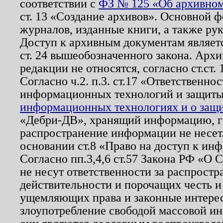
соответствии с
ФЗ № 125 «Об архивном
ст. 13 «Создание архивов». Основной ф
журналов, изданные книги, а также ру
Доступ к архивным документам являетс
ст. 24 вышеобозначенного закона. Арх
редакции не относятся, согласно ст.ст. 
Согласно ч.2. п.3. ст.17 «Ответственн
информационных технологий и защит
информационных технологиях и о защит
«Дебри-ДВ», хранящий информацию, гр
распространение информации не несет.
основании ст.8 «Право на доступ к ин
Согласно пп.3,4,6 ст.57 Закона РФ «О
не несут ответственности за распрост
действительности и порочащих честь и
ущемляющих права и законные интере
злоупотребление свободой массовой ин