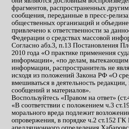
они являются дословным воспроизведе
фрагментов, распространенных другим
сообщения, переданные в пресс-релиза
общественных организаций и объединен
привлечено к ответственности за данн
Федерации о средствах массовой инфо
Согласно абз.3, п.13 Постановления П
2010 года «О практике применения суд
информации», «по делам, вытекающим
информации, распространитель не явл
исходя из положений Закона РФ «О ср
вмешиваться в деятельность редакции, 
сообщений и материалов».
Воспользуйтесь «Правом на ответ» (ст
«В соответствии с положением ч.3 ст.
морального вреда подлежит возложению
опровержения, в порядке ч.2 ст.152 ГК 
апелляционного определения Хабаровско