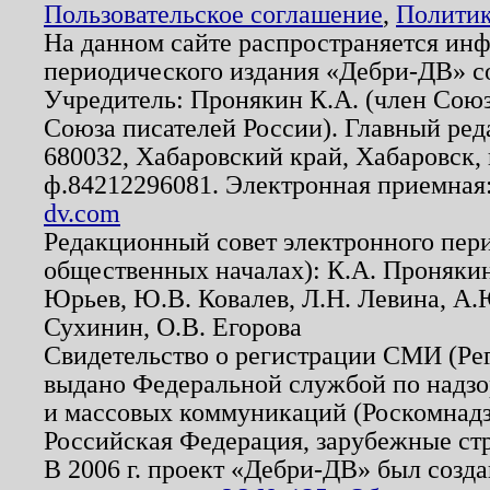
Пользовательское соглашение
,
Политик
На данном сайте распространяется ин
периодического издания «Дебри-ДВ» с
Учредитель: Пронякин К.А. (член Союз
Союза писателей России). Главный ред
680032, Хабаровский край, Хабаровск, п
ф.84212296081. Электронная приемная
dv.com
Редакционный совет электронного пер
общественных началах): К.А. Проняки
Юрьев, Ю.В. Ковалев, Л.Н. Левина, А.
Сухинин, О.В. Егорова
Свидетельство о регистрации СМИ (Р
выдано Федеральной службой по надзо
и массовых коммуникаций (Роскомнадзо
Российская Федерация, зарубежные ст
В 2006 г. проект «Дебри-ДВ» был созда