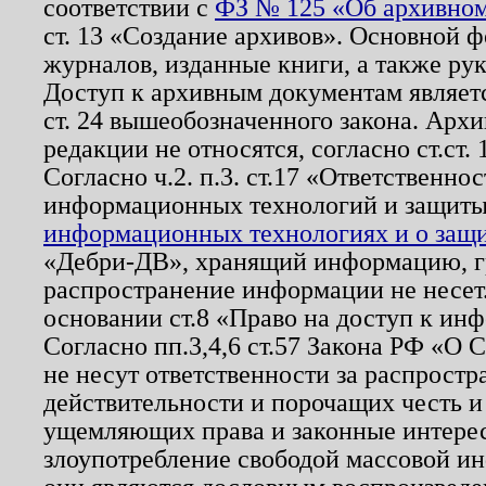
соответствии с
ФЗ № 125 «Об архивном
ст. 13 «Создание архивов». Основной ф
журналов, изданные книги, а также ру
Доступ к архивным документам являетс
ст. 24 вышеобозначенного закона. Арх
редакции не относятся, согласно ст.ст. 
Согласно ч.2. п.3. ст.17 «Ответственн
информационных технологий и защит
информационных технологиях и о защит
«Дебри-ДВ», хранящий информацию, гр
распространение информации не несет.
основании ст.8 «Право на доступ к ин
Согласно пп.3,4,6 ст.57 Закона РФ «О
не несут ответственности за распрост
действительности и порочащих честь и
ущемляющих права и законные интере
злоупотребление свободой массовой ин