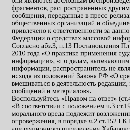
они являются дословным воспроизведе
фрагментов, распространенных другим
сообщения, переданные в пресс-релиза
общественных организаций и объединен
привлечено к ответственности за данн
Федерации о средствах массовой инфо
Согласно абз.3, п.13 Постановления П
2010 года «О практике применения суд
информации», «по делам, вытекающим
информации, распространитель не явл
исходя из положений Закона РФ «О ср
вмешиваться в деятельность редакции, 
сообщений и материалов».
Воспользуйтесь «Правом на ответ» (ст
«В соответствии с положением ч.3 ст.
морального вреда подлежит возложению
опровержения, в порядке ч.2 ст.152 ГК 
апелляционного определения Хабаровско