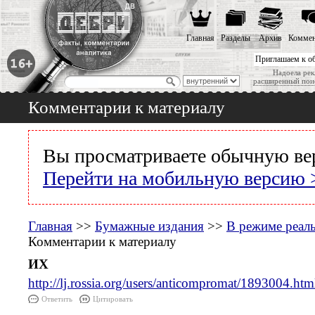
Главная
Разделы
Архив
Коммен
Приглашаем к о
Надоела рек
расширенный пои
Комментарии к материалу
Вы просматриваете обычную ве
Перейти на мобильную версию 
Главная
>>
Бумажные издания
>>
В режиме реал
Комментарии к материалу
ИХ
http://lj.rossia.org/users/anticompromat/1893004.htm
Ответить
Цитировать