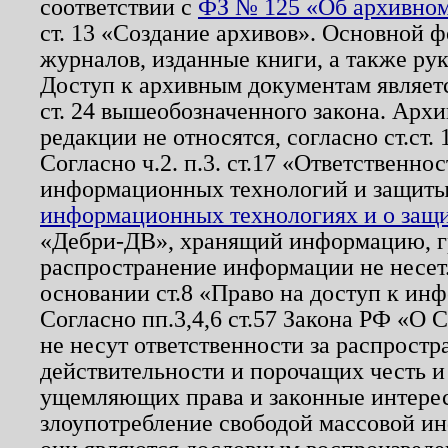
соответствии с
ФЗ № 125 «Об архивном
ст. 13 «Создание архивов». Основной ф
журналов, изданные книги, а также ру
Доступ к архивным документам являетс
ст. 24 вышеобозначенного закона. Арх
редакции не относятся, согласно ст.ст. 
Согласно ч.2. п.3. ст.17 «Ответственн
информационных технологий и защит
информационных технологиях и о защит
«Дебри-ДВ», хранящий информацию, гр
распространение информации не несет.
основании ст.8 «Право на доступ к ин
Согласно пп.3,4,6 ст.57 Закона РФ «О
не несут ответственности за распрост
действительности и порочащих честь и
ущемляющих права и законные интере
злоупотребление свободой массовой ин