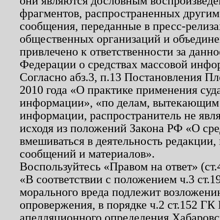
они являются дословным воспроизведе
фрагментов, распространенных другим
сообщения, переданные в пресс-релиза
общественных организаций и объединен
привлечено к ответственности за данн
Федерации о средствах массовой инфо
Согласно абз.3, п.13 Постановления П
2010 года «О практике применения суд
информации», «по делам, вытекающим
информации, распространитель не явл
исходя из положений Закона РФ «О ср
вмешиваться в деятельность редакции, 
сообщений и материалов».
Воспользуйтесь «Правом на ответ» (ст
«В соответствии с положением ч.3 ст.
морального вреда подлежит возложению
опровержения, в порядке ч.2 ст.152 ГК 
апелляционного определения Хабаровско