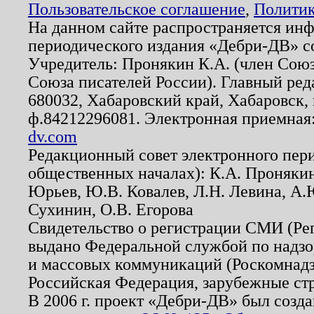
Пользовательское соглашение
,
Политик
На данном сайте распространяется ин
периодического издания «Дебри-ДВ» с
Учредитель: Пронякин К.А. (член Союз
Союза писателей России). Главный ред
680032, Хабаровский край, Хабаровск, п
ф.84212296081. Электронная приемная
dv.com
Редакционный совет электронного пер
общественных началах): К.А. Проняки
Юрьев, Ю.В. Ковалев, Л.Н. Левина, А.
Сухинин, О.В. Егорова
Свидетельство о регистрации СМИ (Р
выдано Федеральной службой по надзо
и массовых коммуникаций (Роскомнадзо
Российская Федерация, зарубежные ст
В 2006 г. проект «Дебри-ДВ» был созда