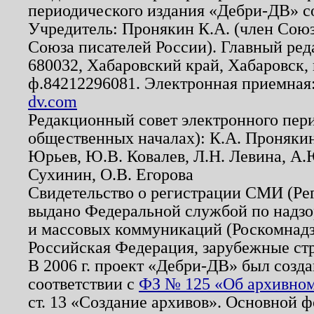
периодического издания «Дебри-ДВ» с
Учредитель: Пронякин К.А. (член Союз
Союза писателей России). Главный ред
680032, Хабаровский край, Хабаровск, п
ф.84212296081. Электронная приемная
dv.com
Редакционный совет электронного пер
общественных началах): К.А. Проняки
Юрьев, Ю.В. Ковалев, Л.Н. Левина, А.
Сухинин, О.В. Егорова
Свидетельство о регистрации СМИ (Р
выдано Федеральной службой по надзо
и массовых коммуникаций (Роскомнадзо
Российская Федерация, зарубежные ст
В 2006 г. проект «Дебри-ДВ» был созда
соответствии с
ФЗ № 125 «Об архивном
ст. 13 «Создание архивов». Основной ф