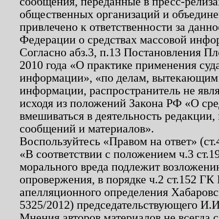
сообщения, переданные в пресс-релиза
общественных организаций и объединен
привлечено к ответственности за данн
Федерации о средствах массовой инфо
Согласно абз.3, п.13 Постановления П
2010 года «О практике применения суд
информации», «по делам, вытекающим
информации, распространитель не явл
исходя из положений Закона РФ «О ср
вмешиваться в деятельность редакции, 
сообщений и материалов».
Воспользуйтесь «Правом на ответ» (ст
«В соответствии с положением ч.3 ст.
морального вреда подлежит возложению
опровержения, в порядке ч.2 ст.152 ГК 
апелляционного определения Хабаровско
5325/2012) председательствующего И.И
Мнения авторов материалов не всегда 