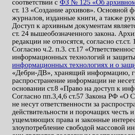
соответствии с
ФЗ № 125 «Об архивном
ст. 13 «Создание архивов». Основной ф
журналов, изданные книги, а также ру
Доступ к архивным документам являетс
ст. 24 вышеобозначенного закона. Арх
редакции не относятся, согласно ст.ст. 
Согласно ч.2. п.3. ст.17 «Ответственн
информационных технологий и защит
информационных технологиях и о защит
«Дебри-ДВ», хранящий информацию, гр
распространение информации не несет.
основании ст.8 «Право на доступ к ин
Согласно пп.3,4,6 ст.57 Закона РФ «О
не несут ответственности за распрост
действительности и порочащих честь и
ущемляющих права и законные интере
злоупотребление свободой массовой ин