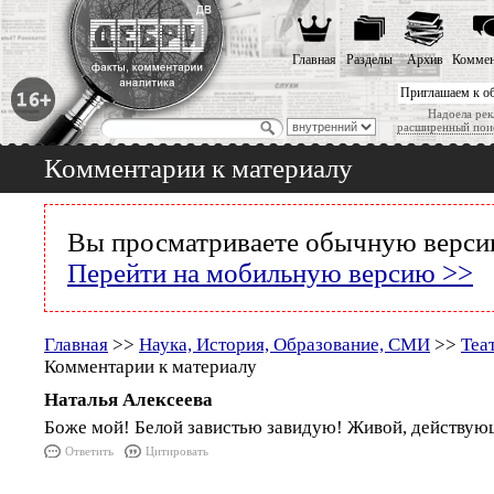
Главная
Разделы
Архив
Коммен
Приглашаем к о
Надоела рек
расширенный пои
Комментарии к материалу
Вы просматриваете обычную версию
Перейти на мобильную версию >>
Главная
>>
Наука, История, Образование, СМИ
>>
Теа
Комментарии к материалу
Наталья Алексеева
Боже мой! Белой завистью завидую! Живой, действую
Ответить
Цитировать