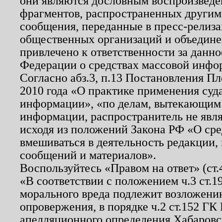
они являются дословным воспроизведе
фрагментов, распространенных другим
сообщения, переданные в пресс-релиза
общественных организаций и объединен
привлечено к ответственности за данн
Федерации о средствах массовой инфо
Согласно абз.3, п.13 Постановления П
2010 года «О практике применения суд
информации», «по делам, вытекающим
информации, распространитель не явл
исходя из положений Закона РФ «О ср
вмешиваться в деятельность редакции, 
сообщений и материалов».
Воспользуйтесь «Правом на ответ» (ст
«В соответствии с положением ч.3 ст.
морального вреда подлежит возложению
опровержения, в порядке ч.2 ст.152 ГК 
апелляционного определения Хабаровско