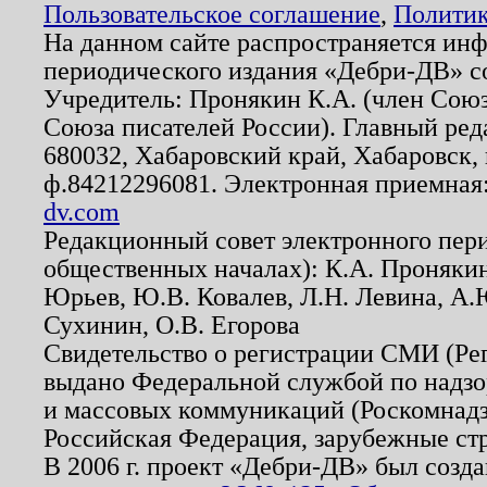
Пользовательское соглашение
,
Политик
На данном сайте распространяется ин
периодического издания «Дебри-ДВ» с
Учредитель: Пронякин К.А. (член Союз
Союза писателей России). Главный ред
680032, Хабаровский край, Хабаровск, п
ф.84212296081. Электронная приемная
dv.com
Редакционный совет электронного пер
общественных началах): К.А. Проняки
Юрьев, Ю.В. Ковалев, Л.Н. Левина, А.
Сухинин, О.В. Егорова
Свидетельство о регистрации СМИ (Р
выдано Федеральной службой по надзо
и массовых коммуникаций (Роскомнадзо
Российская Федерация, зарубежные ст
В 2006 г. проект «Дебри-ДВ» был созда