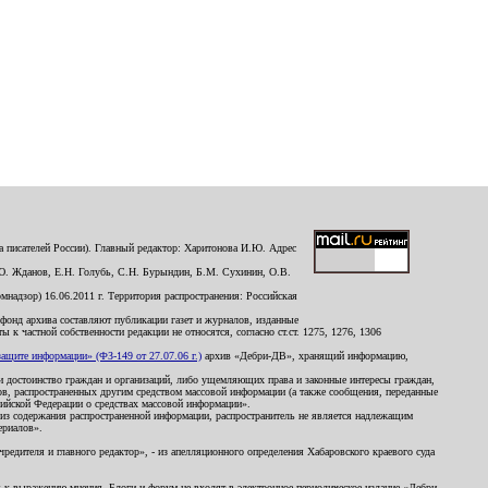
 писателей России). Главный редактор: Харитонова И.Ю. Адрес
Ю. Жданов, Е.Н. Голубь, С.Н. Бурындин, Б.М. Сухинин, О.В.
надзор) 16.06.2011 г. Территория распространения: Российская
й фонд архива составляют публикации газет и журналов, изданные
к частной собственности редакции не относятся, согласно ст.ст. 1275, 1276, 1306
щите информации» (ФЗ-149 от 27.07.06 г.)
архив «Дебри-ДВ», хранящий информацию,
ь и достоинство граждан и организаций, либо ущемляющих права и законные интересы граждан,
ов, распространенных другим средством массовой информации (а также сообщения, переданные
сийской Федерации о средствах массовой информации».
из содержания распространенной информации, распространитель не является надлежащим
ериалов».
редителя и главного редактор», - из апелляционного определения Хабаровского краевого суда
ны к выражению мнения. Блоги и форум не входят в электронное периодическое издание «Дебри-