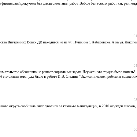
ь финансовый документ без факта окончания работ. Вобще без всяких работ как раз, ког
04
ства Внутренних Войск ДВ находится не на ул. Пушкина г. Хабаровска. А на ул. Дикопол
04
имательство абсолютно не решает социальных задач. Неужели это трудно было понять?
сё это оказывается уже было в работе И.В. Сталина "Экономические проблемы социализ
05
нного округа сообщила, чито уволили за какие-то манипуляции, в 2010 осужден лысков,
06