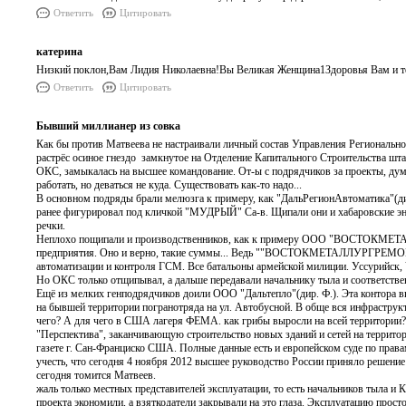
Ответить
Цитировать
катерина
Низкий поклон,Вам Лидия Николаевна!Вы Великая Женщина1Здоровья Вам и т
Ответить
Цитировать
Бывший миллианер из совка
Как бы против Матвеева не настраивали личный состав Управления Регионал
растрёс осиное гнездо замкнутое на Отделение Капитального Строительства шт
ОКС, замыкалась на высшее командование. От-ы с подрядчиков за проекты, дум
работать, но деваться не куда. Существовать как-то надо...
В основном подряды брали мелюзга к примеру, как "ДальРегионАвтоматика"(дир
ранее фигурировал под кличкой "МУДРЫЙ" Са-в. Щипали они и хабаровские эне
речки.
Неплохо пощипали и производственников, как к примеру ООО "ВОСТОКМЕТАЛЛ
предприятия. Оно и верно, такие суммы... Ведь ""ВОСТОКМЕТАЛЛУРГРЕМОНТ"
автоматизации и контроля ГСМ. Все батальоны армейской милиции. Уссурийск, 
Но ОКС только отщипывал, а дальше передавали начальнику тыла и соответств
Ещё из мелких генподрядчиков доили ООО "Дальтепло"(дир. Ф.). Эта контора в
на бывшей территории погранотряда на ул. Автобусной. В обще вся инфрастру
чего? А для чего в США лагеря ФЕМА. как грибы выросли на всей территории
"Перспектива", заканчивающую строительство новых зданий и сетей на террито
газете г. Сан-Франциско США. Полные данные есть и европейском суде по правам
учесть, что сегодня 4 ноября 2012 высшее руководство России приняло решение о
сегодня томится Матвеев.
жаль только местных представителей эксплуатации, то есть начальников тыла и К
проекта экономили, а взяткодатели закрывали на это глаза. Эксплуатацию прос