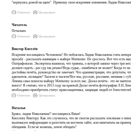
"вернулась домой на щите". Приношу свои искренние извинения Лидии Никола
Ответить
Цитировать
Читатель
Печально.
Ответить
Цитировать
Виктор Киселёв
Искренне восхищаюсь Человеком! Не побоялась Лидия Николаевна стать ненормал
просьбу - рассказать ванинцам о майоре Матвееве. Не срослось. Вот что есть н
Оштрафовали. Экспертиза выявила, что травмы, о которой заявил через три мес
должен сидеть - раз суд так решил!Ведь судья,- ошибиться не может! Когда то н
достойны почёта, руководство не замечает. Что администрации, что депутаты, чт
адвокатов, полицаев? Тысячи и тысячи!Все мы, русские, россияне, начиная с гу
Левина сама помогла майору Матвееву за всех нас. Доска почёта - это не панте
много! Я считаю, что в 2013 году на краевой Доске почёта фотографии Л.Н.Леви
необходимо приобретать статус правозащитника, защищая людей от блюстителей
Ответить
Цитировать
Наталья
Браво, лидия Николаевна!! восхищаюсь Вами!
Киселеву Виктору. Как это случилось, что не смогли рассказать землякам о не
маленькую информацию и разестить на местном сайте, или нипечатать на принте
обещания. Если не можешь, зачем обещать?