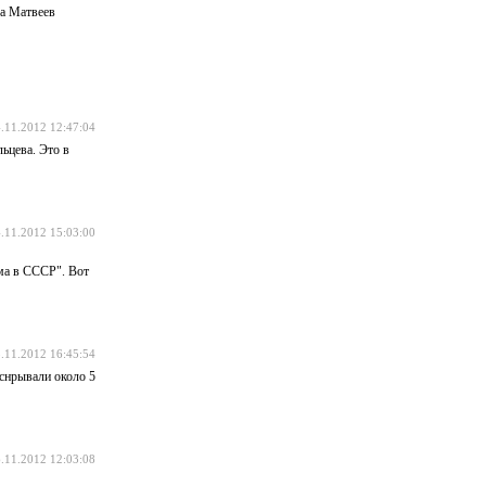
да Матвеев
.11.2012 12:47:04
ьцева. Это в
.11.2012 15:03:00
ма в СССР". Вот
.11.2012 16:45:54
 снрывали около 5
.11.2012 12:03:08