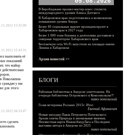
05.08.2026
В Биробиджане прошел мастер-класс стилиста
международного уровня Алекса Датского
В Хабаровском крае подготовились к возможному
повышению уровня Амура
.11.2012 15:32:00
Более 40 социальных выплат проиндексируют в
Хабаровском крае в 2027 году
Более 1 000 тонн бензина и дизтоплива доставили в
северные территории Хабаровского края
Бесплатную сеть Wi-Fi запустили на площади имени
Ленина в Хабаровске
.11.2012 15:43:31
мел выполнить её
Архив новостей >>
жных показаний.
ит, что майор
ые действительно
уроров,
БЛОГИ
ия Николаевна
х граждан у нас
ве для этого
Районная библиотека в Амурске уничтожена. На
очереди библиотека Островского в Комсомольске?!
павел попельский
Голая вечеринка Роснано 2015г. Итог.
Евгений Афанасьев
.11.2012 04:53:07
Новые находки Павла Петровича Попельского:
Архив газеты Природа и аномальные явления,
осто сделать
Неизвестная карта НижнеАмурЛага и Последние
выставки автора в Амурске по 2025
ализовать
павел попельский