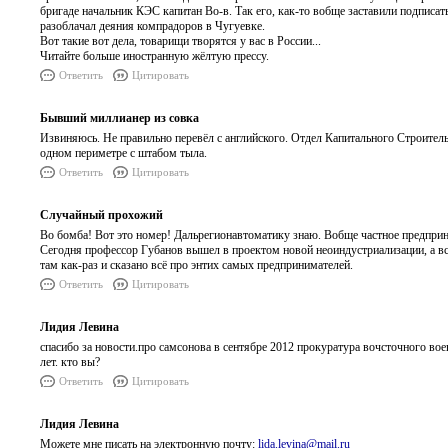
бригаде начальник КЭС капитан Во-в. Так его, как-то вобще заставили подписат
разоблачал деяния компрадоров в Чугуевке.
Вот такие вот дела, товарищи творятся у вас в России...
Читайте больше иностранную жёлтую прессу.
Ответить
Цитировать
Бывший миллианер из совка
Извиняюсь. Не правильно перевёл с английского. Отдел Капитального Строитель
одном периметре с штабом тыла.
Ответить
Цитировать
Случайный прохожий
Во бомба! Вот это номер! Дальрегионавтоматику знаю. Вобще частное предприн
Сегодня профессор Губанов вышел в проектом новой неоиндустриализации, а в
там как-раз и сказано всё про энтих самых предпринимателей.
Ответить
Цитировать
Лидия Левина
спасибо за новости.про самсонова в сентябре 2012 прокуратура вочсточного вое
лет. кто вы?
Ответить
Цитировать
Лидия Левина
Можете мне писать на электронную почту:
lida.levina@mail.ru