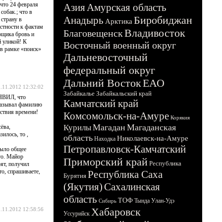
 что 24 февраля
Азия
Амурская область
собак.; что в
Биробиджан
Анадырь
 страну в
Арктика
стности к фактам
Владивосток
Благовещенск
рщика бровь и
й уликой! К
Восточный военный округ
 в рамке «поиск»
Дальневосточный
федеральный округ
Дальний Восток
ЕАО
.11.2012 12:32:02
Забайкалье
Забайкальский край
АЯВИЛ, что
Камчатский край
называл фамилию
тствия времени!
Комсомольск-на-Амуре
Корякия
Магадан
Магаданская
Курилы
ёва,
илось, то ,
область
Николаевск-на-Амуре
Находка
Петропавловск-Камчатский
было общее
го. Майор
Приморский край
Республика
рят, получил
то, спрашиваете,
Республика Саха
Бурятия
(Якутия)
Сахалинская
область
ТОФ
Тында
Улан-Удэ
Сибирь
Хабаровск
.11.2012 12:58:56
Уссурийск