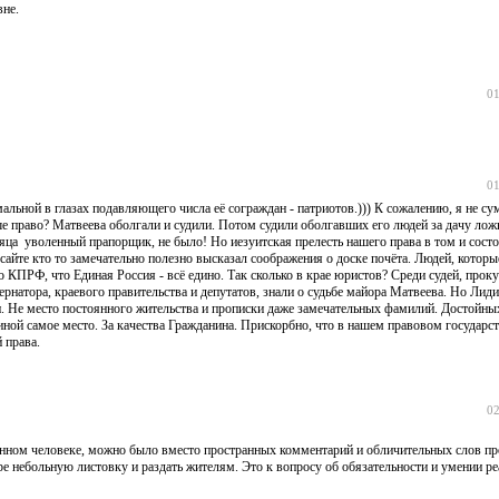
евне.
01
01
ьной в глазах подавляющего числа её сограждан - патриотов.))) К сожалению, я не су
аше право? Матвеева оболгали и судили. Потом судили оболгавших его людей за дачу ло
яца уволенный прапорщик, не было! Но иезуитская прелесть нашего права в том и состо
а сайте кто то замечательно полезно высказал соображения о доске почёта. Людей, котор
о КПРФ, что Единая Россия - всё едино. Так сколько в крае юристов? Среди судей, прок
бернатора, краевого правительства и депутатов, знали о судьбе майора Матвеева. Но Лид
он. Не место постоянного жительства и прописки даже замечательных фамилий. Достойны
ной самое место. За качества Гражданина. Прискорбно, что в нашем правовом государст
 права.
02
винном человеке, можно было вместо пространных комментарий и обличительных слов пр
ре небольную листовку и раздать жителям. Это к вопросу об обязательности и умении ре