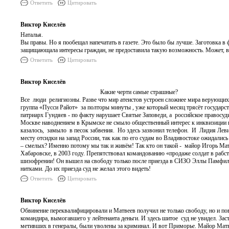
Ответить
Цитировать
Виктор Киселёв
Наталья.
Вы правы. Но я пообещал напечатать в газете. Это было бы лучше. Заготовка в 
защищающала интересы граждан, не предоставила такую возможность. Может, всё
Ответить
Цитировать
Виктор Киселёв
Какие черти самые страшные?
Все люди религиозны. Разве что мир атеистов устроен сложнее мира верующих.
группа «Пусси Райот» за полторы минуты , уже который месяц трясёт государств
патриарх Гундяев - по факту нарушает Святые Заповеди, а российское право
Москве наводнением в Крымске не смыло общественный интерес к инквизиции 
казалось, замыло в песок забвения. Но здесь зазвонил телефон. И Лидия Лев
месту отсидки на запад России, так как по его судам во Владивостоке ожидал
– смелых? Именно потому мы так и живём! Так кто он такой - майор Игорь Матв
Хабаровске, в 2003 году. Препятствовал командованию «продаже солдат в рабст
шизофрении! Он вышел на свободу только после приезда в CИЗО Эллы Памфилов
нитками. До их приезда суд не желал этого видеть!
Ответить
Цитировать
Виктор Киселёв
Обвинение переквалифицировали и Матвеев получил не только свободу, но и по
командира, вымогавшего у лейтенанта деньги. И здесь шитое суд не увидел. За
метивших в генералы, были уволены за криминал. И вот Приморье. Майор Матв