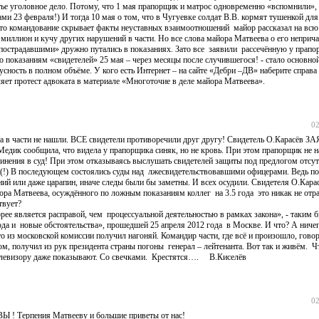
тье уголовное дело. Потому, что 1 мая прапорщик и матрос одновременно «вспомнили»,
 23 февраля!) И тогда 10 мая о том, что в Чугуевке солдат В.В. кормят тушенкой для 
 что командование скрывает факты неуставных взаимоотношений майор рассказал на всю
иллион и кучу других нарушений в части. Но все слова майора Матвеева о его неприча
 «пострадавшими» дружно путались в показаниях. Зато все заявили рассечённую у прапо
о показаниям «свидетелей» 25 мая – через месяцы после случившегося! - стало основно
ность в полном объёме. У кого есть Интернет – на сайте «Дебри –ДВ» наберите справа
ляет протест адвоката в материале «Многоточие в деле майора Матвеева».
02
а в части не нашли. ВСЕ свидетели противоречили друг другу! Свидетель О.Карасёв З
дик сообщила, что видела у прапорщика синяк, но не кровь. При этом прапорщик не 
инения в суд! При этом отказываясь выслушать свидетелей защиты под предлогом отсу
!(!) В последующем состоялись суды над лжесвидетельствовавшими офицерами. Ведь по
ний или даже царапин, иначе следы были бы заметны. И всех осудили. Свидетеля О.Карас
йора Матвеева, осуждённого по ложным показаниям коллег на 3.5 года это никак не отраз
твует?
рее является расправой, чем процессуальной деятельностью в рамках закона», - таким 
да и новые обстоятельства», прошедшей 25 апреля 2012 года в Москве. И что? А ниче
то из московской комиссии получил нагоняй. Командир части, где всё и произошло, гово
м, получил из рук президента страны погоны генерал – лейтенанта. Вот так и живём. Ч
телевизору даже показывают. Со свечками. Крестятся…. В.Киселёв
02
ВЫ ! Терпения Матвееву и большие приветы от нас!