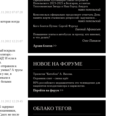
Официальные публикации Павла Петровича
Попельского 2023-2025 в Болгарии, в газетах
Тихоокеанская Звезда и Наш Город Амурск
павел попельский
.11.2012 07:07:28
Комсомольск официально продолжает отмечать День
памяти жертв сталинских репрессий: задумаемся...
павел попельский
 которая всегда
Кого боится Путин: Сергей Фургал
Евгений Афанасьев
Повышение платы в автобусах за проезд: кто виноват,
и что делать?
Олег Паньков
.11.2012 12:21:07
Архив блогов >>
рый вскрыла
олигарх -
ЫД! И если в
,
НОВОЕ НА ФОРУМЕ
 отправили к
- умных? А трусы
 у нас, в
Трилогия "Китобои" А. Вахова.
ревали в
Охранник спит - смена идёт
о белыми
80% российского медиаконтента это телевидение для
пациентов психдиспансера и наркологии.
Перейти на форум >>
.11.2012 12:29:45
Б задержал
ОБЛАКО ТЕГОВ
 мошенников,
Сразу же после