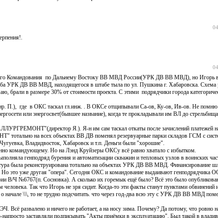
04
ерпения!.
04
ьного Командования по Дальнему Востоку ВВ МВД России(УРК ДВ ВВ МВД), но Игорь в
аба УРК ДВ ВВ МВД, находящегося в штабе тыла по ул. Пушкина г. Хабаровска. Схема 
аю, брали в размере 30% от стоимости проекта. С этими подрядчики города категориче
. П.), где в ОКС таскал гл.инж. . В ОКСе отщипывали Са-ов, Ку-ов, Ив-ов. Не помню 
ргосети или энергосвет(бывшее название), когда те прокладывали им ВЛ до стрельбищ
УРГРЕМОНТ"(директор Я.). Я-н им сам таскал откаты после зачислений платежей на
 тотально на всех объектах ВВ ДВ поменял резервуарные парки складов ГСМ с сист
Чугуевка, Владидвосток, Хабаровск и т.п. Деньги были "хорошие".
енно командующему. Но на Лэнд Круйзеры ОКСу всё равно хватало с избытком.
ыполняла генподряд бурения и автоматизации скважин и тепловых узлов в воинских час
ктура была реконструирована тотально на объектах УРК ДВ ВВ МВД. Финансирование ш
? Но это уже другая "опера". Сегодня ОКС и командование выдаивают генподрядчика 
рии В/Ч №6767(п. Сосновка). А сколько их горемык ещё было? Всё это было опубликова
 человека. Так что Игорь не зря сидит. Когда-то эти факты станут пунктами обвинений и
 начале \\\, то не трудно подсчитать. что через год-два всю эту с УРК ДВ ВВ МВД помес
ЭЧ. Всё развалено и ничего не работает, а на носу зима. Почему? Да потому, что ровно 
то-напросто заставляли подписывать "Акты приёмки в эксплуатацию". Был такой в влади