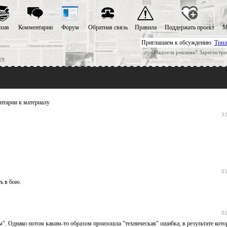
хив
Комментарии
Форум
Обратная связь
Правила
Поддержать проект
М
Приглашаем к обсуждению:
Трил
Надоела реклама? Зарегистри
ск
тарии к материалу
31
01
ь в бою.
01
м". Однако потом каким-то образом произошла "техническая" ошибка, в результате кото