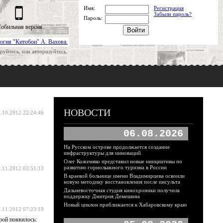
Имя:
Регистрация
Забыли пароль?
Пароль:
обильная версия
огия "Китобои" А. Вахова.
руйтесь, или авторизуйтесь.
НОВОСТИ
.10.2012 22:24:46
06.08.2026
На Русском острове продолжается создание
инфраструктуры для инноваций
Олег Кожемяко представил новые инициативы по
развитию горнолыжного туризма в России
.11.2012 02:51:13
В краевой больнице имени Владимирцева освоили
новую методику восстановления после инсульта
Дальневосточная студия кинохроники получила
поддержку Дмитрия Демешина
Новый циклон приближается к Хабаровскому краю
.11.2012 07:23:19
рой появилось: