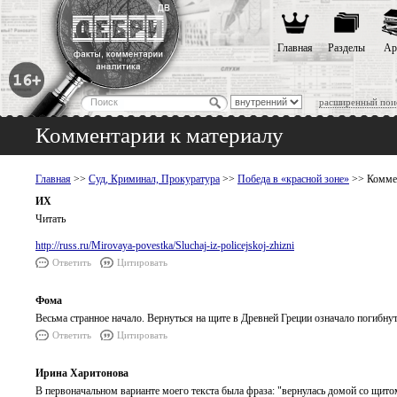
Главная
Разделы
Ар
расширенный пои
Комментарии к материалу
Главная
>>
Суд, Криминал, Прокуратура
>>
Победа в «красной зоне»
>> Коммен
ИХ
Читать
http://russ.ru/Mirovaya-povestka/Sluchaj-iz-policejskoj-zhizni
Ответить
Цитировать
Фома
Весьма странное начало. Вернуться на щите в Древней Греции означало погибнут
Ответить
Цитировать
Ирина Харитонова
В первоначальном варианте моего текста была фраза: "вернулась домой со щито