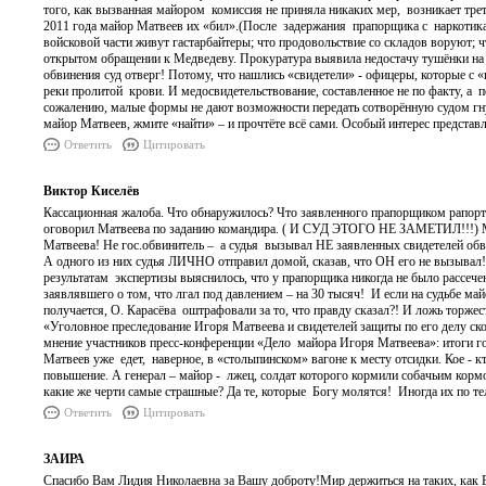
того, как вызванная майором комиссия не приняла никаких мер, возникает тре
2011 года майор Матвеев их «бил».(После задержания прапорщика с наркотиками
войсковой части живут гастарбайтеры; что продовольствие со складов воруют;
открытом обращении к Медведеву. Прокуратура выявила недостачу тушёнки на м
обвинения суд отверг! Потому, что нашлись «свидетели» - офицеры, которые с
реки пролитой крови. И медосвидетельствование, составленное не по факту, а п
сожалению, малые формы не дают возможности передать сотворённую судом гнус
майор Матвеев, жмите «найти» – и прочтёте всё сами. Особый интерес представ
Ответить
Цитировать
Виктор Киселёв
Кассационная жалоба. Что обнаружилось? Что заявленного прапорщиком рапорт
оговорил Матвеева по заданию командира. ( И СУД ЭТОГО НЕ ЗАМЕТИЛ!!!) Ме
Матвеева! Не гос.обвинитель – а судья вызывал НЕ заявленных свидетелей обв
А одного из них судья ЛИЧНО отправил домой, сказав, что ОН его не вызывал
результатам экспертизы выяснилось, что у прапорщика никогда не было рассече
заявлявшего о том, что лгал под давлением – на 30 тысяч! И если на судьбе ма
получается, О. Карасёва оштрафовали за то, что правду сказал?! И ложь торжес
«Уголовное преследование Игоря Матвеева и свидетелей защиты по его делу ско
мнение участников пресс-конференции «Дело майора Игоря Матвеева»: итоги го
Матвеев уже едет, наверное, в «столыпинском» вагоне к месту отсидки. Кое - к
повышение. А генерал – майор - лжец, солдат которого кормили собачьим кормо
какие же черти самые страшные? Да те, которые Богу молятся! Иногда их по 
Ответить
Цитировать
ЗАИРА
Спасибо Вам Лидия Николаевна за Вашу доброту!Мир держиться на таких, как 