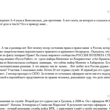
02
формате А-4 ушла в Комсомольск, для прочтения. А вот газета, на которую я ссылался и
 дело в тексте? Его я приведу ниже...
02
 А так и разницы нет. Вот почему позор состояния права и православия в России, кото
о свидетельствами поразительного правового и церковного беспредела.. Оказалось, что 
судие по факту попирает Право! На глазах мирового сообщества РОССИЯ ПОТЕРЯЛА СТ
над женами «Пусси Райот», то «дело майора Матвеева» во Владивостоке и без Крымска
ина из Комсомольска сообщила ванинцам, что сейчас майор Матвеев в Хабаровске. Его
ись положительные решения. А это никому там не нужно… Вот любят ли в России дураки 
еев? Участник 3 локальных войн. Почти 20 лет отданы службе. И первый раз его судили
во». 2 месяца просидел в СИЗО. За отличие от остальных офицеров части они его подоз
ой и европейского представителя по правам человека, доказавших суду, что дело шит
02
вышение по службе. Второй раз его судили уже в Грозном, в 2008-м. Он с офицером ФС
ставили!! Наталья Эстемирова и Станислав Маркелов! В результате шестеро офицеров –
еев - лучший начальник службы войск ВРК, с удивлением узнаёт о своём увольнении. 