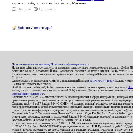
вдруг кто-нибудь откликнется в защиту Матвеева
Ответить
Цитировать
Добавить комментарий
Пользовательское соглашение
,
Политика конфиденциальности
На данном сайте распространяется информация электронного периодического издания «Дебри-Д
редакции: 680032, Хабаровский край, Хабаровск, проспект 60-летия Октября, 88-46, т./ф.8421
Редакционный совет электронного периодического издания «Дебри-ДВ» (на общественных нач
Егорова
Свидетельство о регистрации СМИ (Регистрационный номер)
ЭЛ № ФС77-45537
выдано Федера
Федерация, зарубежные страны.
В 2006 г. проект «Дебри-ДВ» был создан как электронный частный архив, в соответствии с
ФЗ 
книги, а также рукописи по дальневосточной (РФ) тематике. Доступ к архивным документам явля
Гражданского кодекса РФ
.
Согласно ч.2. п.3. ст.17 «Ответственность за правонарушения в сфере информации, информац
гражданско-правовую ответственность за распространение информации не несет. Сайт и редакци
Согласно пп.3,4,6 ст.57 Закона РФ «О СМИ», «Редакция, главный редактор, журналист не несут
либо представляющих собой злоупотребление свободой массовой информации и (или) правами ж
в пресс-релизах и информация государственных, общественных организаций и объединений), кот
Согласно абз.3, п.13 Постановления Пленума Верховного Суда РФ №16 от 15 июня 2010 года 
ответчиком, поскольку исходя из положений Закона РФ «О средствах массовой информации» не 
Воспользуйтесь «Правом на ответ» (ст.46 Закона РФ «О СМИ»).
«В соответствии с положением ч.3 ст.196 ГПК РФ, обязанность компенсации морального вреда п
от 22.08.2012 г. (дело №33-5325/2012) председательствующего И.И.Куликовой, судей С.И.Дор
Мнения авторов материалов не всегда совпадают с позицией редакции. Редакция не вступает в п
Редакция не несет ответственность за содержание внешних ссылок и комментариев. За них отве