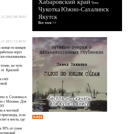
Хабаровский край
Чита
Чукотка
Южно-Сахалинск
Якутск
.11.2012 06:28:01
Все теги >>
.11.2012 12:40:52
 конце-то концов
работала через
ски отказывались
точно, но чуть
а от Красной
 счёт
емой
тях п. Сосновка и
ло с Москвы. Для
ООО
но в местной
 приговора, если
тят в места, где
на 30% от сумм
востокской