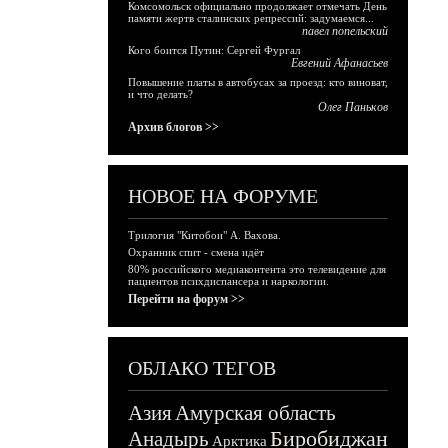
Комсомольск официально продолжает отмечать День
памяти жертв сталинских репрессий: задумаемся...
павел попельский
Кого боится Путин: Сергей Фургал
Евгений Афанасьев
Повышение платы в автобусах за проезд: кто виноват,
и что делать?
Олег Паньков
Архив блогов >>
НОВОЕ НА ФОРУМЕ
Трилогия "Китобои" А. Вахова.
Охранник спит - смена идёт
80% российского медиаконтента это телевидение для
пациентов психдиспансера и наркологии.
Перейти на форум >>
ОБЛАКО ТЕГОВ
Азия
Амурская область
Биробиджан
Анадырь
Арктика