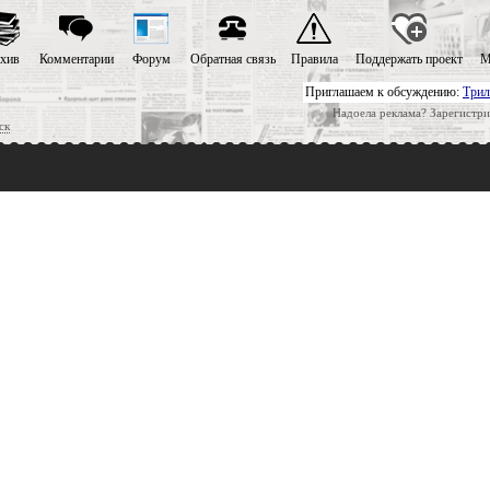
хив
Комментарии
Форум
Обратная связь
Правила
Поддержать проект
М
Приглашаем к обсуждению:
Трил
Надоела реклама? Зарегистри
ск