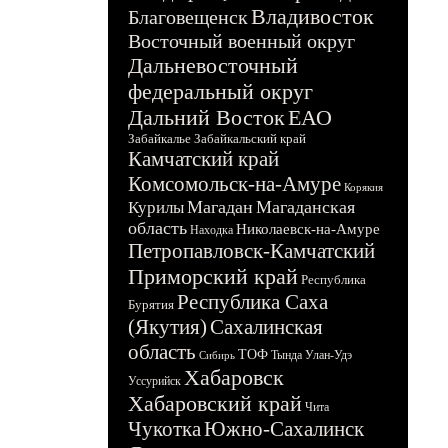
Владивосток
Благовещенск
Восточный военный округ
Дальневосточный
федеральный округ
Дальний Восток
ЕАО
Забайкалье
Забайкальский край
Камчатский край
Комсомольск-на-Амуре
Корякия
Магадан
Магаданская
Курилы
область
Николаевск-на-Амуре
Находка
Петропавловск-Камчатский
Приморский край
Республика
Республика Саха
Бурятия
(Якутия)
Сахалинская
область
ТОФ
Тында
Улан-Удэ
Сибирь
Хабаровск
Уссурийск
Хабаровский край
Чита
Чукотка
Южно-Сахалинск