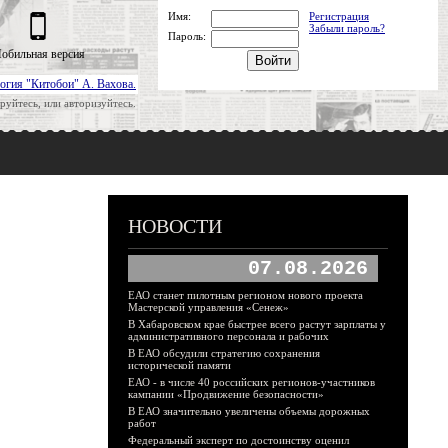
Имя:
Регистрация
Забыли пароль?
Пароль:
обильная версия
огия "Китобои" А. Вахова.
руйтесь, или авторизуйтесь.
НОВОСТИ
07.08.2026
ЕАО станет пилотным регионом нового проекта
Мастерской управления «Сенеж»
В Хабаровском крае быстрее всего растут зарплаты у
административного персонала и рабочих
В ЕАО обсудили стратегию сохранения
исторической памяти
ЕАО - в числе 40 российских регионов-участников
кампании «Продвижение безопасности»
В ЕАО значительно увеличены объемы дорожных
работ
Федеральный эксперт по достоинству оценил