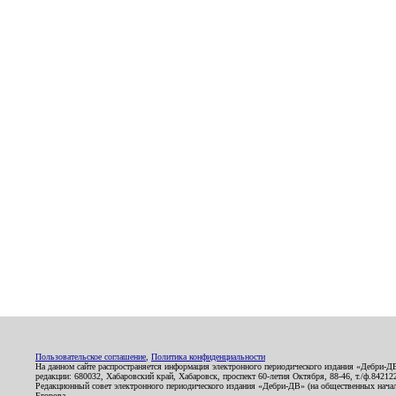
Пользовательское соглашение
,
Политика конфиденциальности
На данном сайте распространяется информация электронного периодического издания «Дебри-Д
редакции: 680032, Хабаровский край, Хабаровск, проспект 60-летия Октября, 88-46, т./ф.8421
Редакционный совет электронного периодического издания «Дебри-ДВ» (на общественных нач
Егорова