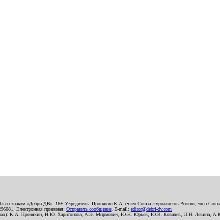
В» со знаком «Дебри-ДВ». 16+ Учредитель: Пронякин К.А. (член Союза журналистов России, член Союза
2296081. Электронная приемная:
Отправить сообщение
. E-mail:
editor@debri-dv.com
алах): К.А. Пронякин, И.Ю. Харитонова, А.Э. Мирмович, Ю.Н. Юрьев, Ю.В. Ковалев, Л.Н. Левина, А.