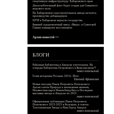
спортивную инфраструктуру Хабаровского края
Дноуглубительный флот будет создан для Северного
морского пути
На Хабаровском судостроительном заводе началось
производство дебаркадеров
ЦУМ в Хабаровске вернули государству
Бывший судоремонтный завод «Якорь» в Советской
Гавани планируют восстановить
Архив новостей >>
БЛОГИ
Районная библиотека в Амурске уничтожена. На
очереди библиотека Островского в Комсомольске?!
павел попельский
Голая вечеринка Роснано 2015г. Итог.
Евгений Афанасьев
Новые находки Павла Петровича Попельского:
Архив газеты Природа и аномальные явления,
Неизвестная карта НижнеАмурЛага и Последние
выставки автора в Амурске по 2025
павел попельский
Официальные публикации Павла Петровича
Попельского 2023-2025 в Болгарии, в газетах
Тихоокеанская Звезда и Наш Город Амурск
павел попельский