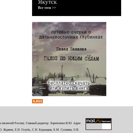
Якутск
Все теги >>
 писателей России). Главный редактор: Харитонова И.Ю. Адрес
Ю. Жданов, Е.Н. Голубь, С.Н. Бурындин, Б.М. Сухинин, О.В.