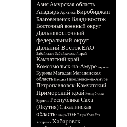
Азия
Амурская область
Биробиджан
Анадырь
Арктика
Владивосток
Благовещенск
Восточный военный округ
Дальневосточный
федеральный округ
Дальний Восток
ЕАО
Забайкалье
Забайкальский край
Камчатский край
Комсомольск-на-Амуре
Корякия
Магадан
Магаданская
Курилы
область
Николаевск-на-Амуре
Находка
Петропавловск-Камчатский
Приморский край
Республика
Республика Саха
Бурятия
(Якутия)
Сахалинская
область
ТОФ
Тында
Улан-Удэ
Сибирь
Хабаровск
Уссурийск