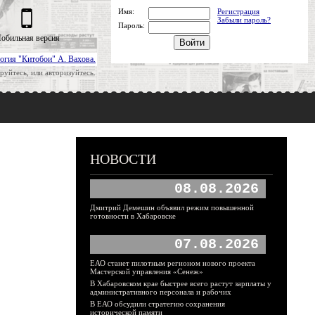
Имя:
Регистрация
Забыли пароль?
Пароль:
обильная версия
огия "Китобои" А. Вахова.
руйтесь, или авторизуйтесь.
НОВОСТИ
08.08.2026
Дмитрий Демешин объявил режим повышенной
готовности в Хабаровске
07.08.2026
ЕАО станет пилотным регионом нового проекта
Мастерской управления «Сенеж»
В Хабаровском крае быстрее всего растут зарплаты у
административного персонала и рабочих
В ЕАО обсудили стратегию сохранения
исторической памяти