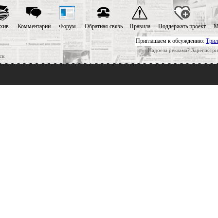
хив
Комментарии
Форум
Обратная связь
Правила
Поддержать проект
М
Приглашаем к обсуждению:
Трил
Надоела реклама? Зарегистри
ск