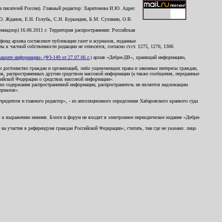
 писателей России). Главный редактор: Харитонова И.Ю. Адрес
Ю. Жданов, Е.Н. Голубь, С.Н. Бурындин, Б.М. Сухинин, О.В.
надзор) 16.06.2011 г. Территория распространения: Российская
й фонд архива составляют публикации газет и журналов, изданные
к частной собственности редакции не относятся, согласно ст.ст. 1275, 1276, 1306
щите информации» (ФЗ-149 от 27.07.06 г.)
архив «Дебри-ДВ», хранящий информацию,
ь и достоинство граждан и организаций, либо ущемляющих права и законные интересы граждан,
ов, распространенных другим средством массовой информации (а также сообщения, переданные
сийской Федерации о средствах массовой информации».
из содержания распространенной информации, распространитель не является надлежащим
ериалов».
редителя и главного редактор», - из апелляционного определения Хабаровского краевого суда
ны к выражению мнения. Блоги и форум не входят в электронное периодическое издание «Дебри-
а участие в референдуме граждан Российской Федерации»; считать, там где не указано: лицо