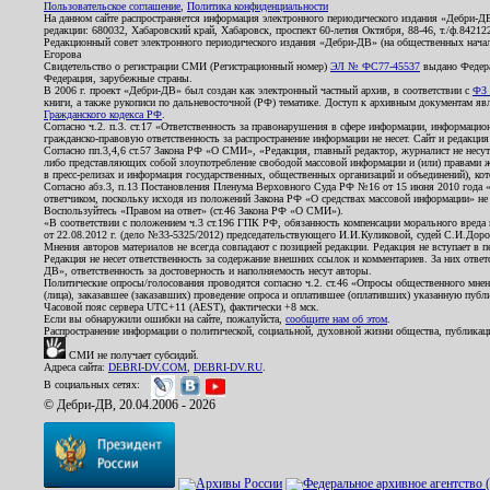
Пользовательское соглашение
,
Политика конфиденциальности
На данном сайте распространяется информация электронного периодического издания «Дебри-Д
редакции: 680032, Хабаровский край, Хабаровск, проспект 60-летия Октября, 88-46, т./ф.8421
Редакционный совет электронного периодического издания «Дебри-ДВ» (на общественных нач
Егорова
Свидетельство о регистрации СМИ (Регистрационный номер)
ЭЛ № ФС77-45537
выдано Федера
Федерация, зарубежные страны.
В 2006 г. проект «Дебри-ДВ» был создан как электронный частный архив, в соответствии с
ФЗ 
книги, а также рукописи по дальневосточной (РФ) тематике. Доступ к архивным документам явля
Гражданского кодекса РФ
.
Согласно ч.2. п.3. ст.17 «Ответственность за правонарушения в сфере информации, информац
гражданско-правовую ответственность за распространение информации не несет. Сайт и редакци
Согласно пп.3,4,6 ст.57 Закона РФ «О СМИ», «Редакция, главный редактор, журналист не несут
либо представляющих собой злоупотребление свободой массовой информации и (или) правами ж
в пресс-релизах и информация государственных, общественных организаций и объединений), кот
Согласно абз.3, п.13 Постановления Пленума Верховного Суда РФ №16 от 15 июня 2010 года 
ответчиком, поскольку исходя из положений Закона РФ «О средствах массовой информации» не 
Воспользуйтесь «Правом на ответ» (ст.46 Закона РФ «О СМИ»).
«В соответствии с положением ч.3 ст.196 ГПК РФ, обязанность компенсации морального вреда п
от 22.08.2012 г. (дело №33-5325/2012) председательствующего И.И.Куликовой, судей С.И.Дор
Мнения авторов материалов не всегда совпадают с позицией редакции. Редакция не вступает в п
Редакция не несет ответственность за содержание внешних ссылок и комментариев. За них отве
ДВ», ответственность за достоверность и наполняемость несут авторы.
Политические опросы/голосования проводятся согласно ч.2. ст.46 «Опросы общественного мнени
(лица), заказавшее (заказавших) проведение опроса и оплатившее (оплативших) указанную публик
Часовой пояс сервера UTC+11 (AEST), фактически +8 мск.
Если вы обнаружили ошибки на сайте, пожалуйста,
сообщите нам об этом
.
Распространение информации о политической, социальной, духовной жизни общества, публикац
СМИ не получает субсидий.
Адреса сайта:
DEBRI-DV.COM
,
DEBRI-DV.RU
.
В социальных сетях:
© Дебри-ДВ, 20.04.2006 - 2026