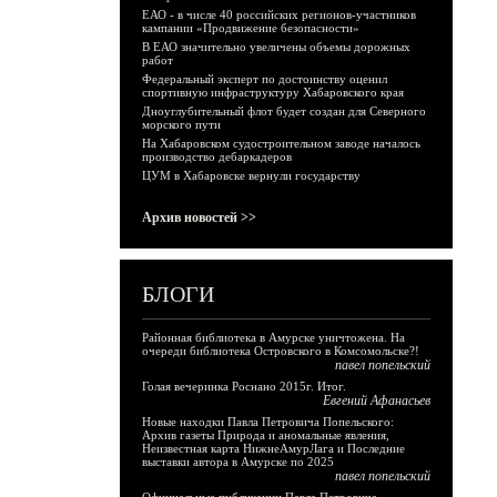
ЕАО - в числе 40 российских регионов-участников
кампании «Продвижение безопасности»
В ЕАО значительно увеличены объемы дорожных
работ
Федеральный эксперт по достоинству оценил
спортивную инфраструктуру Хабаровского края
Дноуглубительный флот будет создан для Северного
морского пути
На Хабаровском судостроительном заводе началось
производство дебаркадеров
ЦУМ в Хабаровске вернули государству
Архив новостей >>
БЛОГИ
Районная библиотека в Амурске уничтожена. На
очереди библиотека Островского в Комсомольске?!
павел попельский
Голая вечеринка Роснано 2015г. Итог.
Евгений Афанасьев
Новые находки Павла Петровича Попельского:
Архив газеты Природа и аномальные явления,
Неизвестная карта НижнеАмурЛага и Последние
выставки автора в Амурске по 2025
павел попельский