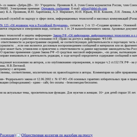
В» со знаком «Дебри-ДВ». 16+ Учредитель: Пронякин К.А. (член Союза журналистов России, член Союза
2296081. Электронная приемная:
Отправить сообщение
. E-mail:
editor@debri-dv.com
алах): К.А. Пронякин, И.Ю. Харитонова, А.Э. Мирмович, Ю.Н. Юрьев, Ю.В. Ковалев, Л.Н. Левина, А.
льной службой по надзору в сфере связи, информационных технологий и массовых коммуникаций (Роском
№ 125 «Об архивном деле в Российской Федерации»
, согласно п. 2 ст. 13 «Создание архивов». Основно
ется открытым в электронном виде, согласно п. 1 ст. 24 вышеобозначенного закона. Архивные документы 
ионных технологий и защиты информации»
Закона РФ «Об информации, информационных технологиях и о за
я основываются и работают на основании ст.8 «Право на доступ к информации» ФЗ-149.
 ответственности за распространение сведений, не соответствующих действительности и порочащих чест
урналиста: ...если они являются дословным воспроизведением сообщений и материалов или их фрагмент
орое может быть установлено и привлечено к ответственности за данное нарушение законодательства Рос
«О практике применения судами Закона РФ «О средствах массовой информации», «по делам, вытекающим 
вправе вмешиваться в деятельность редакции, в ходе которой определяется содержание сообщений и мат
одлежит возложению на авторов, а по опубликованию опровержения, в порядке ч.2 ст.152 ГК РФ - на уч
ожко, Н.В.Пестовой.
ереписку с авторами.
тственны, соответственно, исключительно их правообладатели и авторы. Комментарии на сайте приравне
я» Федерального закона от 12.06.2002 г. № 67-ФЗ «Об основных гарантиях избирательных прав и права н
ацию (обнародование) - едино - сайт, без оплаты - безвозмездно/бесплатно.
ии на актуальные темы, просветительские функции. Для мужчин и женщин. 16+ для детей старше 16 лет.