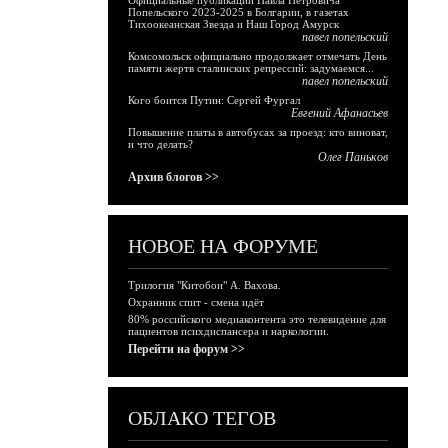
Официальные публикации Павла Петровича
Попельского 2023-2025 в Болгарии, в газетах
Тихоокеанская Звезда и Наш Город Амурск
павел попельский
Комсомольск официально продолжает отмечать День
памяти жертв сталинских репрессий: задумаемся...
павел попельский
Кого боится Путин: Сергей Фургал
Евгений Афанасьев
Повышение платы в автобусах за проезд: кто виноват,
и что делать?
Олег Паньков
Архив блогов >>
НОВОЕ НА ФОРУМЕ
Трилогия "Китобои" А. Вахова.
Охранник спит - смена идёт
80% российского медиаконтента это телевидение для
пациентов психдиспансера и наркологии.
Перейти на форум >>
ОБЛАКО ТЕГОВ