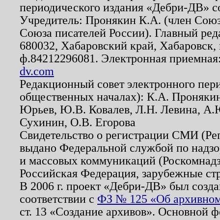
периодического издания «Дебри-ДВ» с
Учредитель: Пронякин К.А. (член Союз
Союза писателей России). Главный ред
680032, Хабаровский край, Хабаровск, п
ф.84212296081. Электронная приемная
dv.com
Редакционный совет электронного пер
общественных началах): К.А. Проняки
Юрьев, Ю.В. Ковалев, Л.Н. Левина, А.
Сухинин, О.В. Егорова
Свидетельство о регистрации СМИ (Р
выдано Федеральной службой по надзо
и массовых коммуникаций (Роскомнадзо
Российская Федерация, зарубежные ст
В 2006 г. проект «Дебри-ДВ» был созда
соответствии с
ФЗ № 125 «Об архивном
ст. 13 «Создание архивов». Основной ф