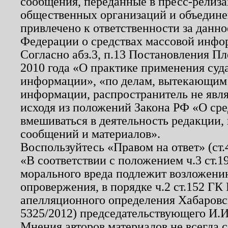
сообщения, переданные в пресс-релиза
общественных организаций и объединен
привлечено к ответственности за данн
Федерации о средствах массовой инфо
Согласно абз.3, п.13 Постановления П
2010 года «О практике применения суд
информации», «по делам, вытекающим
информации, распространитель не явл
исходя из положений Закона РФ «О ср
вмешиваться в деятельность редакции, 
сообщений и материалов».
Воспользуйтесь «Правом на ответ» (ст
«В соответствии с положением ч.3 ст.
морального вреда подлежит возложению
опровержения, в порядке ч.2 ст.152 ГК 
апелляционного определения Хабаровско
5325/2012) председательствующего И.И
Мнения авторов материалов не всегда 