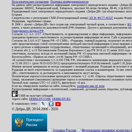
Пользовательское соглашение
,
Политика конфиденциальности
На данном сайте распространяется информация электронного периодического издания «Дебри-Д
редакции: 680032, Хабаровский край, Хабаровск, проспект 60-летия Октября, 88-46, т./ф.8421
Редакционный совет электронного периодического издания «Дебри-ДВ» (на общественных нач
Егорова
Свидетельство о регистрации СМИ (Регистрационный номер)
ЭЛ № ФС77-45537
выдано Федера
Федерация, зарубежные страны.
В 2006 г. проект «Дебри-ДВ» был создан как электронный частный архив, в соответствии с
ФЗ 
книги, а также рукописи по дальневосточной (РФ) тематике. Доступ к архивным документам явля
Гражданского кодекса РФ
.
Согласно ч.2. п.3. ст.17 «Ответственность за правонарушения в сфере информации, информац
гражданско-правовую ответственность за распространение информации не несет. Сайт и редакци
Согласно пп.3,4,6 ст.57 Закона РФ «О СМИ», «Редакция, главный редактор, журналист не несут
либо представляющих собой злоупотребление свободой массовой информации и (или) правами ж
в пресс-релизах и информация государственных, общественных организаций и объединений), кот
Согласно абз.3, п.13 Постановления Пленума Верховного Суда РФ №16 от 15 июня 2010 года 
ответчиком, поскольку исходя из положений Закона РФ «О средствах массовой информации» не 
Воспользуйтесь «Правом на ответ» (ст.46 Закона РФ «О СМИ»).
«В соответствии с положением ч.3 ст.196 ГПК РФ, обязанность компенсации морального вреда п
от 22.08.2012 г. (дело №33-5325/2012) председательствующего И.И.Куликовой, судей С.И.Дор
Мнения авторов материалов не всегда совпадают с позицией редакции. Редакция не вступает в п
Редакция не несет ответственность за содержание внешних ссылок и комментариев. За них отве
ДВ», ответственность за достоверность и наполняемость несут авторы.
Политические опросы/голосования проводятся согласно ч.2. ст.46 «Опросы общественного мнени
(лица), заказавшее (заказавших) проведение опроса и оплатившее (оплативших) указанную публик
Часовой пояс сервера UTC+11 (AEST), фактически +8 мск.
Если вы обнаружили ошибки на сайте, пожалуйста,
сообщите нам об этом
.
Распространение информации о политической, социальной, духовной жизни общества, публикац
СМИ не получает субсидий.
Адреса сайта:
DEBRI-DV.COM
,
DEBRI-DV.RU
.
В социальных сетях:
© Дебри-ДВ, 20.04.2006 - 2026