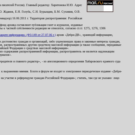
 писателей России). Главный редактор: Харитонова И.Ю. Адрес
Ю. Жданов, Е.Н. Голубь, С.Н. Бурындин, Б.М. Сухинин, О.В.
надзор) 16.06.2011 г. Территория распространения: Российская
й фонд архива составляют публикации газет и журналов, изданные
к частной собственности редакции не относятся, согласно ст.ст. 1275, 1276, 1306
щите информации» (ФЗ-149 от 27.07.06 г.)
архив «Дебри-ДВ», хранящий информацию,
ь и достоинство граждан и организаций, либо ущемляющих права и законные интересы граждан,
ов, распространенных другим средством массовой информации (а также сообщения, переданные
сийской Федерации о средствах массовой информации».
из содержания распространенной информации, распространитель не является надлежащим
ериалов».
редителя и главного редактор», - из апелляционного определения Хабаровского краевого суда
ны к выражению мнения. Блоги и форум не входят в электронное периодическое издание «Дебри-
а участие в референдуме граждан Российской Федерации»; считать, там где не указано: лицо