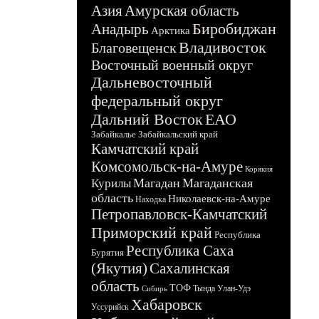
Азия
Амурская область
Биробиджан
Анадырь
Арктика
Владивосток
Благовещенск
Восточный военный округ
Дальневосточный
федеральный округ
Дальний Восток
ЕАО
Забайкалье
Забайкальский край
Камчатский край
Комсомольск-на-Амуре
Корякия
Магадан
Магаданская
Курилы
область
Николаевск-на-Амуре
Находка
Петропавловск-Камчатский
Приморский край
Республика
Республика Саха
Бурятия
(Якутия)
Сахалинская
область
ТОФ
Тында
Улан-Удэ
Сибирь
Хабаровск
Уссурийск