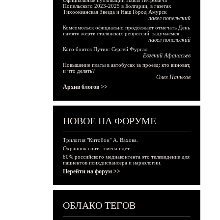
Официальные публикации Павла Петровича
Попельского 2023-2025 в Болгарии, в газетах
Тихоокеанская Звезда и Наш Город Амурск
павел попельский
Комсомольск официально продолжает отмечать День
памяти жертв сталинских репрессий: задумаемся...
павел попельский
Кого боится Путин: Сергей Фургал
Евгений Афанасьев
Повышение платы в автобусах за проезд: кто виноват,
и что делать?
Олег Паньков
Архив блогов >>
НОВОЕ НА ФОРУМЕ
Трилогия "Китобои" А. Вахова.
Охранник спит - смена идёт
80% российского медиаконтента это телевидение для
пациентов психдиспансера и наркологии.
Перейти на форум >>
ОБЛАКО ТЕГОВ