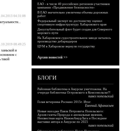
ЕАО - в числе 40 российских регионов-участников
кампании «Продвижение безопасности»
В ЕАО значительно увеличены объемы дорожных
.04.2013 04:31:08
работ
Федеральный эксперт по достоинству оценил
ктуальности...
спортивную инфраструктуру Хабаровского края
Дноуглубительный флот будет создан для Северного
морского пути
На Хабаровском судостроительном заводе началось
производство дебаркадеров
.10.2019 08:49:25
ЦУМ в Хабаровске вернули государству
 ханьской и
 основном с
Архив новостей >>
 такой
БЛОГИ
Районная библиотека в Амурске уничтожена. На
очереди библиотека Островского в Комсомольске?!
павел попельский
Голая вечеринка Роснано 2015г. Итог.
Евгений Афанасьев
Новые находки Павла Петровича Попельского:
Архив газеты Природа и аномальные явления,
Неизвестная карта НижнеАмурЛага и Последние
выставки автора в Амурске по 2025
павел попельский