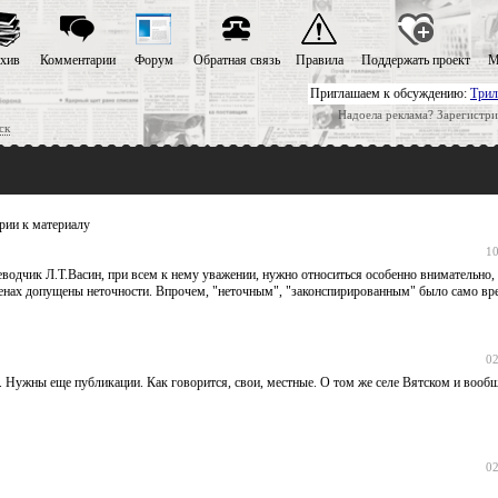
хив
Комментарии
Форум
Обратная связь
Правила
Поддержать проект
М
Приглашаем к обсуждению:
Трил
Надоела реклама? Зарегистри
ск
ии к материалу
10
водчик Л.Т.Васин, при всем к нему уважении, нужно относиться особенно внимательно, 
менах допущены неточности. Впрочем, "неточным", "законспирированным" было само вре
02
ал. Нужны еще публикации. Как говорится, свои, местные. О том же селе Вятском и вооб
02