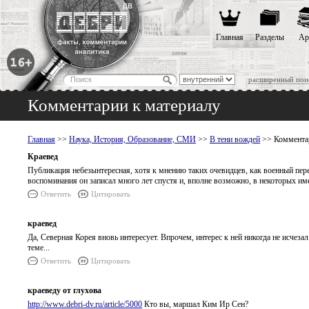
Главная
Разделы
Ар
расширенный пои
Комментарии к материалу
Главная
>>
Наука, История, Образование, СМИ
>>
В тени вождей
>> Комментар
Краевед
Публикация небезынтересная, хотя к мнению таких очевидцев, как военный пере
воспоминания он записал много лет спустя и, вполне возможно, в некоторых и
Ответить
Цитировать
краевед
Да, Северная Корея вновь интересует. Впрочем, интерес к ней никогда не исчез
теме...
Ответить
Цитировать
краеведу от глухова
http://www.debri-dv.ru/article/5000
Кто вы, маршал Ким Ир Сен?