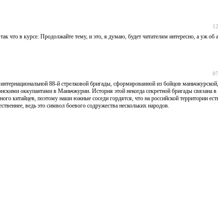
12
ак что в курсе. Продолжайте тему, и это, я думаю, будет читателям интересно, а уж об а
07
 интернациональной 88-й стрелковой бригады, сформированной из бойцов маньчжурской,
понскими оккупантами в Маньчжурии. История этой некогда секретной бригады связана в
ого китайцев, поэтому наши южные соседи гордятся, что на российской территории есть
ственнее, ведь это символ боевого содружества нескольких народов.