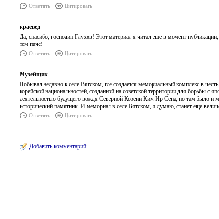
Ответить
Цитировать
краевед
Да, спасибо, господин Глухов! Этот материал я читал еще в момент публикации, т
тем паче!
Ответить
Цитировать
Музейщик
Побывал недавно в селе Вятском, где создается мемориальный комплекс в честь
корейской национальностей, созданной на советской территории для борьбы с я
деятельностью будущего вождя Северной Кореии Ким Ир Сена, но там было и мн
исторический памятник. И мемориал в селе Вятском, я думаю, станет еще величе
Ответить
Цитировать
Добавить комментарий