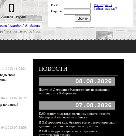
Имя:
Регистрация
Забыли пароль?
Пароль:
обильная версия
огия "Китобои" А. Вахова.
руйтесь, или авторизуйтесь.
НОВОСТИ
.11.2012 11:04:24
ведь свои
мя...
08.08.2026
Дмитрий Демешин объявил режим повышенной
готовности в Хабаровске
.04.2013 07:10:20
07.08.2026
ще по данной
ЕАО станет пилотным регионом нового проекта
Мастерской управления «Сенеж»
В Хабаровском крае быстрее всего растут зарплаты у
административного персонала и рабочих
.04.2013 07:38:59
В ЕАО обсудили стратегию сохранения
исторической памяти