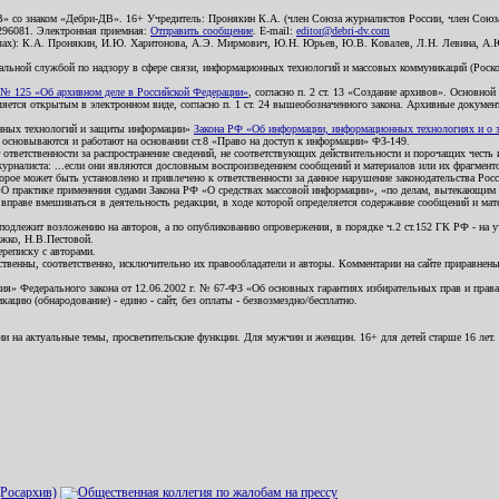
В» со знаком «Дебри-ДВ». 16+ Учредитель: Пронякин К.А. (член Союза журналистов России, член Союза
2296081. Электронная приемная:
Отправить сообщение
. E-mail:
editor@debri-dv.com
алах): К.А. Пронякин, И.Ю. Харитонова, А.Э. Мирмович, Ю.Н. Юрьев, Ю.В. Ковалев, Л.Н. Левина, А.
льной службой по надзору в сфере связи, информационных технологий и массовых коммуникаций (Роском
№ 125 «Об архивном деле в Российской Федерации»
, согласно п. 2 ст. 13 «Создание архивов». Основно
ется открытым в электронном виде, согласно п. 1 ст. 24 вышеобозначенного закона. Архивные документы 
ионных технологий и защиты информации»
Закона РФ «Об информации, информационных технологиях и о за
я основываются и работают на основании ст.8 «Право на доступ к информации» ФЗ-149.
 ответственности за распространение сведений, не соответствующих действительности и порочащих чест
урналиста: ...если они являются дословным воспроизведением сообщений и материалов или их фрагмент
орое может быть установлено и привлечено к ответственности за данное нарушение законодательства Рос
«О практике применения судами Закона РФ «О средствах массовой информации», «по делам, вытекающим 
вправе вмешиваться в деятельность редакции, в ходе которой определяется содержание сообщений и мат
одлежит возложению на авторов, а по опубликованию опровержения, в порядке ч.2 ст.152 ГК РФ - на уч
ожко, Н.В.Пестовой.
ереписку с авторами.
тственны, соответственно, исключительно их правообладатели и авторы. Комментарии на сайте приравне
я» Федерального закона от 12.06.2002 г. № 67-ФЗ «Об основных гарантиях избирательных прав и права н
ацию (обнародование) - едино - сайт, без оплаты - безвозмездно/бесплатно.
ии на актуальные темы, просветительские функции. Для мужчин и женщин. 16+ для детей старше 16 лет.