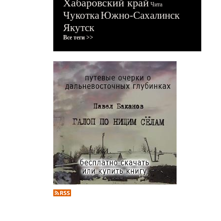
Хабаровский край
Чита
Чукотка
Южно-Сахалинск
Якутск
Все теги >>