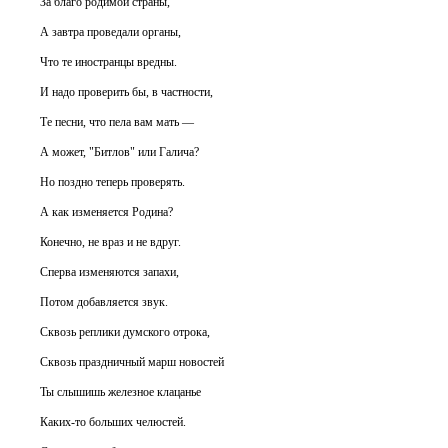
За благо родимой страны,
А завтра проведали органы,
Что те иностранцы вредны.
И надо проверить бы, в частности,
Те песни, что пела вам мать —
А может, "Битлов" или Галича?
Но поздно теперь проверять.
А как изменяется Родина?
Конечно, не враз и не вдруг.
Сперва изменяются запахи,
Потом добавляется звук.
Сквозь реплики думского отрока,
Сквозь праздничный марш новостей
Ты слышишь железное клацанье
Каких-то больших челюстей.