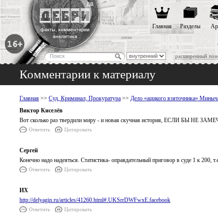
Главная
Разделы
Ар
расширенный пои
Комментарии к материалу
Главная
>>
Суд, Криминал, Прокуратура
>>
Дело «аццкого взяточника» Миныч
Виктор Киселёв
Вот сколько раз твердили миру - и новая скучная история, ЕСЛИ БЫ Н
Ответить
Цитировать
Сергей
Конечно надо надеяться. Статистика- оправдательный приговор в суде 1 к 200, т.
Ответить
Цитировать
ИХ
http://delyagin.ru/articles/41260.html#.UKSrrDWFwxE.facebook
Ответить
Цитировать