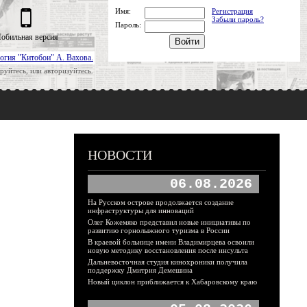
Имя:
Регистрация
Забыли пароль?
Пароль:
обильная версия
огия "Китобои" А. Вахова.
руйтесь, или авторизуйтесь.
НОВОСТИ
06.08.2026
На Русском острове продолжается создание
инфраструктуры для инноваций
Олег Кожемяко представил новые инициативы по
развитию горнолыжного туризма в России
В краевой больнице имени Владимирцева освоили
новую методику восстановления после инсульта
Дальневосточная студия кинохроники получила
поддержку Дмитрия Демешина
Новый циклон приближается к Хабаровскому краю