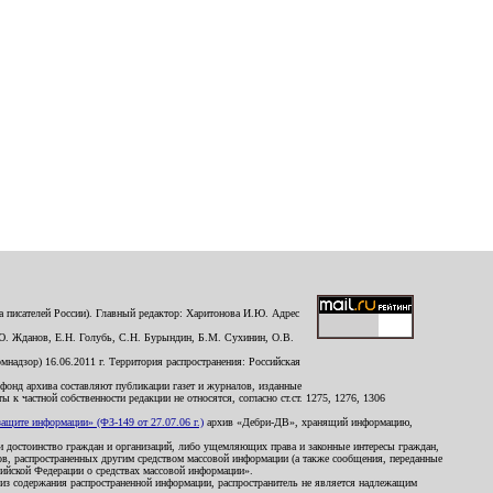
 писателей России). Главный редактор: Харитонова И.Ю. Адрес
Ю. Жданов, Е.Н. Голубь, С.Н. Бурындин, Б.М. Сухинин, О.В.
надзор) 16.06.2011 г. Территория распространения: Российская
й фонд архива составляют публикации газет и журналов, изданные
к частной собственности редакции не относятся, согласно ст.ст. 1275, 1276, 1306
щите информации» (ФЗ-149 от 27.07.06 г.)
архив «Дебри-ДВ», хранящий информацию,
ь и достоинство граждан и организаций, либо ущемляющих права и законные интересы граждан,
ов, распространенных другим средством массовой информации (а также сообщения, переданные
сийской Федерации о средствах массовой информации».
из содержания распространенной информации, распространитель не является надлежащим