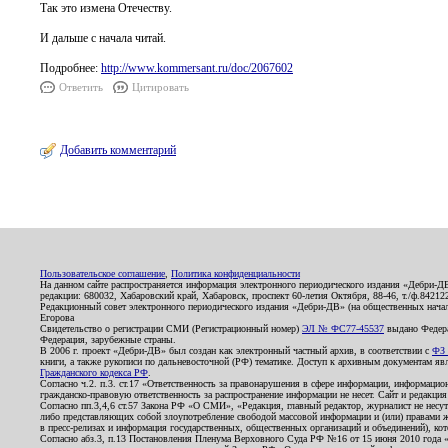
Так это измена Отечеству.
И дальше с начала читай.
Подробнее:
http://www.kommersant.ru/doc/2067602
Ответить
Цитировать
Добавить комментарий
Пользовательское соглашение
,
Политика конфиденциальности
На данном сайте распространяется информация электронного периодического издания «Дебри-Д
редакции: 680032, Хабаровский край, Хабаровск, проспект 60-летия Октября, 88-46, т./ф.8421
Редакционный совет электронного периодического издания «Дебри-ДВ» (на общественных нач
Егорова
Свидетельство о регистрации СМИ (Регистрационный номер)
ЭЛ № ФС77-45537
выдано Федера
Федерация, зарубежные страны.
В 2006 г. проект «Дебри-ДВ» был создан как электронный частный архив, в соответствии с
ФЗ 
книги, а также рукописи по дальневосточной (РФ) тематике. Доступ к архивным документам явля
Гражданского кодекса РФ
.
Согласно ч.2. п.3. ст.17 «Ответственность за правонарушения в сфере информации, информац
гражданско-правовую ответственность за распространение информации не несет. Сайт и редакци
Согласно пп.3,4,6 ст.57 Закона РФ «О СМИ», «Редакция, главный редактор, журналист не несут
либо представляющих собой злоупотребление свободой массовой информации и (или) правами ж
в пресс-релизах и информация государственных, общественных организаций и объединений), кот
Согласно абз.3, п.13 Постановления Пленума Верховного Суда РФ №16 от 15 июня 2010 года 