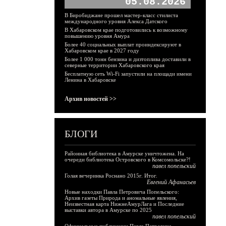
05.08.2026
В Биробиджане прошел мастер-класс стилиста
международного уровня Алекса Датского
В Хабаровском крае подготовились к возможному
повышению уровня Амура
Более 40 социальных выплат проиндексируют в
Хабаровском крае в 2027 году
Более 1 000 тонн бензина и дизтоплива доставили в
северные территории Хабаровского края
Бесплатную сеть Wi-Fi запустили на площади имени
Ленина в Хабаровске
Архив новостей >>
БЛОГИ
Районная библиотека в Амурске уничтожена. На
очереди библиотека Островского в Комсомольске?!
павел попельский
Голая вечеринка Роснано 2015г. Итог.
Евгений Афанасьев
Новые находки Павла Петровича Попельского:
Архив газеты Природа и аномальные явления,
Неизвестная карта НижнеАмурЛага и Последние
выставки автора в Амурске по 2025
павел попельский