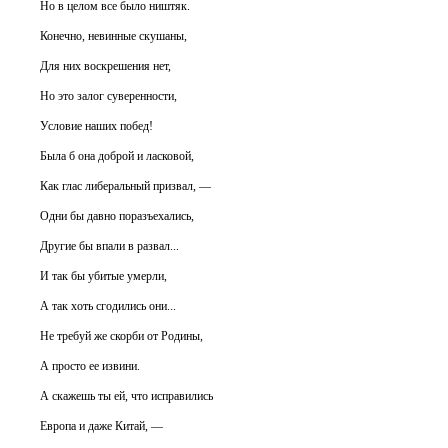
Но в целом все было ништяк.
Конечно, невинные скушаны,
Для них воскрешения нет,
Но это залог суверенности,
Условие наших побед!
Была б она доброй и ласковой,
Как глас либеральный призвал, —
Одни бы давно поразъехались,
Другие бы впали в развал...
И так бы убитые умерли,
А так хоть сгодились они...
Не требуй же скорби от Родины,
А просто ее извини.
А скажешь ты ей, что исправились
Европа и даже Китай, —