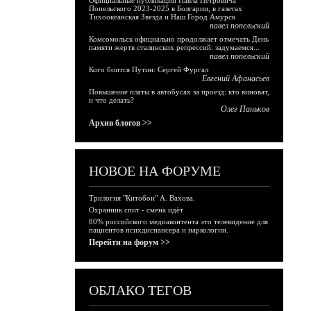
Официальные публикации Павла Петровича
Попельского 2023-2025 в Болгарии, в газетах
Тихоокеанская Звезда и Наш Город Амурск
павел попельский
Комсомольск официально продолжает отмечать День
памяти жертв сталинских репрессий: задумаемся...
павел попельский
Кого боится Путин: Сергей Фургал
Евгений Афанасьев
Повышение платы в автобусах за проезд: кто виноват,
и что делать?
Олег Паньков
Архив блогов >>
НОВОЕ НА ФОРУМЕ
Трилогия "Китобои" А. Вахова.
Охранник спит - смена идёт
80% российского медиаконтента это телевидение для
пациентов психдиспансера и наркологии.
Перейти на форум >>
ОБЛАКО ТЕГОВ