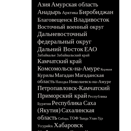
Азия
Амурская область
Биробиджан
Анадырь
Арктика
Владивосток
Благовещенск
Восточный военный округ
Дальневосточный
федеральный округ
Дальний Восток
ЕАО
Забайкалье
Забайкальский край
Камчатский край
Комсомольск-на-Амуре
Корякия
Магадан
Магаданская
Курилы
область
Николаевск-на-Амуре
Находка
Петропавловск-Камчатский
Приморский край
Республика
Республика Саха
Бурятия
(Якутия)
Сахалинская
область
ТОФ
Тында
Улан-Удэ
Сибирь
Хабаровск
Уссурийск