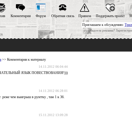
хив
Комментарии
Форум
Обратная связь
Правила
Поддержать проект
М
Приглашаем к обсуждению:
Трил
Надоела реклама? Зарегистри
ск
а
>> Комментарии к материалу
14.11.2012 06:04:44
Е ЗАМЕЧАТЕЛЬНЫЙ ЯЗЫК ПОВЕСТВОВАНИЯ!)))
14.11.2012 06:28:01
е реже чем выигрыш в рулетку , там 1 к 36.
15.11.2012 13:09:28