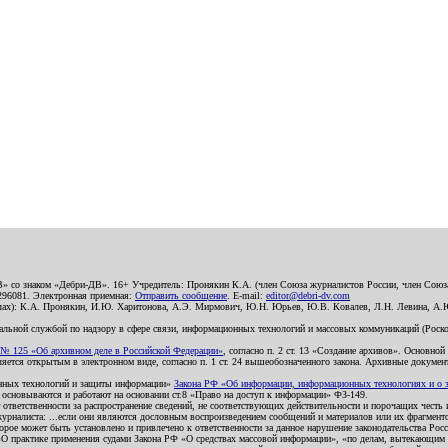
В» со знаком «Дебри-ДВ». 16+ Учредитель: Пронякин К.А. (член Союза журналистов России, член Союза
2296081. Электронная приемная:
Отправить сообщение
. E-mail:
editor@debri-dv.com
алах): К.А. Пронякин, И.Ю. Харитонова, А.Э. Мирмович, Ю.Н. Юрьев, Ю.В. Ковалев, Л.Н. Левина, А.
льной службой по надзору в сфере связи, информационных технологий и массовых коммуникаций (Роском
№ 125 «Об архивном деле в Российской Федерации»
, согласно п. 2 ст. 13 «Создание архивов». Основно
ется открытым в электронном виде, согласно п. 1 ст. 24 вышеобозначенного закона. Архивные документы 
ионных технологий и защиты информации»
Закона РФ «Об информации, информационных технологиях и о за
я основываются и работают на основании ст.8 «Право на доступ к информации» ФЗ-149.
 ответственности за распространение сведений, не соответствующих действительности и порочащих чест
урналиста: ...если они являются дословным воспроизведением сообщений и материалов или их фрагмент
орое может быть установлено и привлечено к ответственности за данное нарушение законодательства Рос
«О практике применения судами Закона РФ «О средствах массовой информации», «по делам, вытекающим 