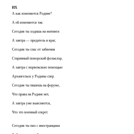
ИХ
А как изменяется Родине?
А ей изменяется так:
Сегодня ты ходишь на митинги
А завтра — предатель и враг,
Сегодня ты спас от забвения
Старинный поморский фольклор,
А завтра с норвежскою помощью
Архангельск у Родины спер.
Сегодня ты пишешь на форуме,
Что права на Родине нет,
А завтра уже выясняется,
Что это военный секрет.
Сегодня ты пил с иностранцами