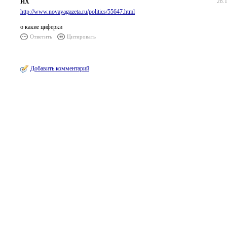
ИХ
28.
http://www.novayagazeta.ru/politics/55647.html
о какие циферки
Ответить
Цитировать
Добавить комментарий