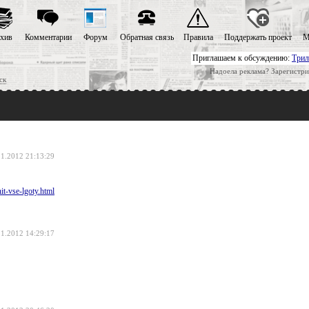
хив
Комментарии
Форум
Обратная связь
Правила
Поддержать проект
М
Приглашаем к обсуждению:
Трил
Надоела реклама? Зарегистри
ск
11.2012 21:13:29
it-vse-lgoty.html
11.2012 14:29:17