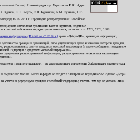
 писателей России). Главный редактор: Харитонова И.Ю. Адрес
Ю. Жданов, Е.Н. Голубь, С.Н. Бурындин, Б.М. Сухинин, О.В.
надзор) 16.06.2011 г. Территория распространения: Российская
й фонд архива составляют публикации газет и журналов, изданные
к частной собственности редакции не относятся, согласно ст.ст. 1275, 1276, 1306
щите информации» (ФЗ-149 от 27.07.06 г.)
архив «Дебри-ДВ», хранящий информацию,
ь и достоинство граждан и организаций, либо ущемляющих права и законные интересы граждан,
ов, распространенных другим средством массовой информации (а также сообщения, переданные
сийской Федерации о средствах массовой информации».
из содержания распространенной информации, распространитель не является надлежащим
ериалов».
редителя и главного редактор», - из апелляционного определения Хабаровского краевого суда
ны к выражению мнения. Блоги и форум не входят в электронное периодическое издание «Дебри-
а участие в референдуме граждан Российской Федерации»; считать, там где не указано: лицо