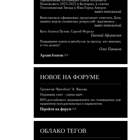
Официальные публикации Павла Петровича
Попельского 2023-2025 в Болгарии, в газетах
Тихоокеанская Звезда и Наш Город Амурск
павел попельский
Комсомольск официально продолжает отмечать День
памяти жертв сталинских репрессий: задумаемся...
павел попельский
Кого боится Путин: Сергей Фургал
Евгений Афанасьев
Повышение платы в автобусах за проезд: кто виноват,
и что делать?
Олег Паньков
Архив блогов >>
НОВОЕ НА ФОРУМЕ
Трилогия "Китобои" А. Вахова.
Охранник спит - смена идёт
80% российского медиаконтента это телевидение для
пациентов психдиспансера и наркологии.
Перейти на форум >>
ОБЛАКО ТЕГОВ