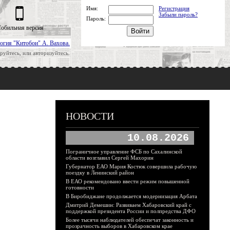
Имя:
Регистрация
Забыли пароль?
Пароль:
обильная версия
огия "Китобои" А. Вахова.
руйтесь, или авторизуйтесь.
НОВОСТИ
10.08.2026
Пограничное управление ФСБ по Сахалинской
области возглавил Сергей Махорин
Губернатор ЕАО Мария Костюк совершила рабочую
поездку в Ленинский район
В ЕАО рекомендовано ввести режим повышенной
готовности
В Биробиджане продолжается модернизация Арбата
Дмитрий Демешин: Развиваем Хабаровский край с
поддержкой президента России и полпредства ДФО
Более тысячи наблюдателей обеспечат законность и
прозрачность выборов в Хабаровском крае