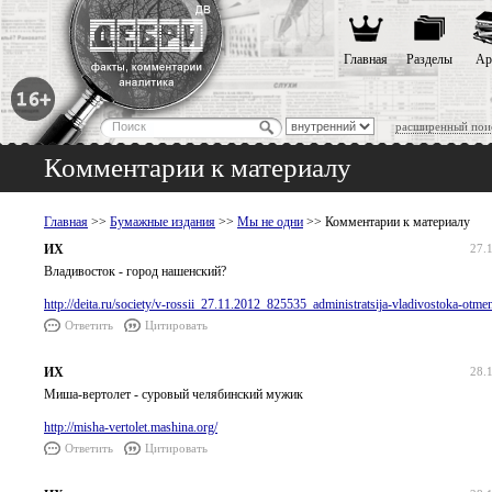
Главная
Разделы
Ар
расширенный пои
Комментарии к материалу
Главная
>>
Бумажные издания
>>
Мы не одни
>> Комментарии к материалу
ИХ
27.
Владивосток - город нашенский?
http://deita.ru/society/v-rossii_27.11.2012_825535_administratsija-vladivostoka-otmen
Ответить
Цитировать
ИХ
28.
Миша-вертолет - суровый челябинский мужик
http://misha-vertolet.mashina.org/
Ответить
Цитировать