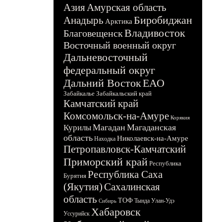
Азия
Амурская область
Биробиджан
Анадырь
Арктика
Владивосток
Благовещенск
Восточный военный округ
Дальневосточный
федеральный округ
Дальний Восток
ЕАО
Забайкалье
Забайкальский край
Камчатский край
Комсомольск-на-Амуре
Корякия
Магадан
Магаданская
Курилы
область
Николаевск-на-Амуре
Находка
Петропавловск-Камчатский
Приморский край
Республика
Республика Саха
Бурятия
(Якутия)
Сахалинская
область
ТОФ
Тында
Улан-Удэ
Сибирь
Хабаровск
Уссурийск