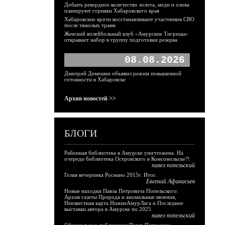
Добыть рекордное количество золота, меди и олова
планируют горняки Хабаровского края
Хабаровские врачи восстанавливают участников СВО
после тяжелых травм
Женский волейбольный клуб «Амурские Тигрицы»
открывает набор в группу подготовки резерва
08.08.2026
Дмитрий Демешин объявил режим повышенной
готовности в Хабаровске
Архив новостей >>
БЛОГИ
Районная библиотека в Амурске уничтожена. На
очереди библиотека Островского в Комсомольске?!
павел попельский
Голая вечеринка Роснано 2015г. Итог.
Евгений Афанасьев
Новые находки Павла Петровича Попельского:
Архив газеты Природа и аномальные явления,
Неизвестная карта НижнеАмурЛага и Последние
выставки автора в Амурске по 2025
павел попельский