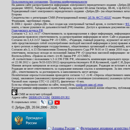
Пользовательское соглашение
,
Политика конфиденциальности
На данном сайте распространяется информация электронного периодического издания «Дебри-Д
редакции: 680032, Хабаровский край, Хабаровск, проспект 60-летия Октября, 88-46, т./ф.8421
Редакционный совет электронного периодического издания «Дебри-ДВ» (на общественных нач
Егорова
Свидетельство о регистрации СМИ (Регистрационный номер)
ЭЛ № ФС77-45537
выдано Федера
Федерация, зарубежные страны.
В 2006 г. проект «Дебри-ДВ» был создан как электронный частный архив, в соответствии с
ФЗ 
книги, а также рукописи по дальневосточной (РФ) тематике. Доступ к архивным документам явля
Гражданского кодекса РФ
.
Согласно ч.2. п.3. ст.17 «Ответственность за правонарушения в сфере информации, информац
гражданско-правовую ответственность за распространение информации не несет. Сайт и редакци
Согласно пп.3,4,6 ст.57 Закона РФ «О СМИ», «Редакция, главный редактор, журналист не несут
либо представляющих собой злоупотребление свободой массовой информации и (или) правами ж
в пресс-релизах и информация государственных, общественных организаций и объединений), кот
Согласно абз.3, п.13 Постановления Пленума Верховного Суда РФ №16 от 15 июня 2010 года 
ответчиком, поскольку исходя из положений Закона РФ «О средствах массовой информации» не 
Воспользуйтесь «Правом на ответ» (ст.46 Закона РФ «О СМИ»).
«В соответствии с положением ч.3 ст.196 ГПК РФ, обязанность компенсации морального вреда п
от 22.08.2012 г. (дело №33-5325/2012) председательствующего И.И.Куликовой, судей С.И.Дор
Мнения авторов материалов не всегда совпадают с позицией редакции. Редакция не вступает в п
Редакция не несет ответственность за содержание внешних ссылок и комментариев. За них отве
ДВ», ответственность за достоверность и наполняемость несут авторы.
Политические опросы/голосования проводятся согласно ч.2. ст.46 «Опросы общественного мнени
(лица), заказавшее (заказавших) проведение опроса и оплатившее (оплативших) указанную публик
Часовой пояс сервера UTC+11 (AEST), фактически +8 мск.
Если вы обнаружили ошибки на сайте, пожалуйста,
сообщите нам об этом
.
Распространение информации о политической, социальной, духовной жизни общества, публикац
СМИ не получает субсидий.
Адреса сайта:
DEBRI-DV.COM
,
DEBRI-DV.RU
.
В социальных сетях:
© Дебри-ДВ, 20.04.2006 - 2026