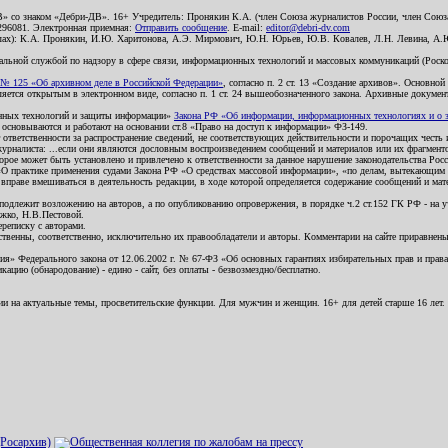
В» со знаком «Дебри-ДВ». 16+ Учредитель: Пронякин К.А. (член Союза журналистов России, член Союза
2296081. Электронная приемная:
Отправить сообщение
. E-mail:
editor@debri-dv.com
алах): К.А. Пронякин, И.Ю. Харитонова, А.Э. Мирмович, Ю.Н. Юрьев, Ю.В. Ковалев, Л.Н. Левина, А.
льной службой по надзору в сфере связи, информационных технологий и массовых коммуникаций (Роском
№ 125 «Об архивном деле в Российской Федерации»
, согласно п. 2 ст. 13 «Создание архивов». Основно
ется открытым в электронном виде, согласно п. 1 ст. 24 вышеобозначенного закона. Архивные документы 
ионных технологий и защиты информации»
Закона РФ «Об информации, информационных технологиях и о за
я основываются и работают на основании ст.8 «Право на доступ к информации» ФЗ-149.
 ответственности за распространение сведений, не соответствующих действительности и порочащих чест
урналиста: ...если они являются дословным воспроизведением сообщений и материалов или их фрагмент
орое может быть установлено и привлечено к ответственности за данное нарушение законодательства Рос
«О практике применения судами Закона РФ «О средствах массовой информации», «по делам, вытекающим 
вправе вмешиваться в деятельность редакции, в ходе которой определяется содержание сообщений и мат
одлежит возложению на авторов, а по опубликованию опровержения, в порядке ч.2 ст.152 ГК РФ - на уч
ожко, Н.В.Пестовой.
ереписку с авторами.
тственны, соответственно, исключительно их правообладатели и авторы. Комментарии на сайте приравне
я» Федерального закона от 12.06.2002 г. № 67-ФЗ «Об основных гарантиях избирательных прав и права н
ацию (обнародование) - едино - сайт, без оплаты - безвозмездно/бесплатно.
ии на актуальные темы, просветительские функции. Для мужчин и женщин. 16+ для детей старше 16 лет.