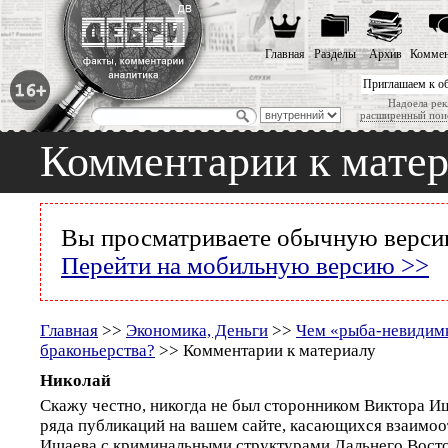
Главная
Разделы
Архив
Коммен
Приглашаем к о
Надоела рек
расширенный пои
Комментарии к мате
Вы просматриваете обычную версию
Перейти на мобильную версию >>
Главная
>>
Экономика, Деньги
>>
Чем «рыба-невидимк
браконьерства?
>> Комментарии к материалу
Николай
Скажу честно, никогда не был сторонником Виктора Иш
ряда публикаций на вашем сайте, касающихся взаимо
Ишаева с криминальными структурами Дальнего Восто