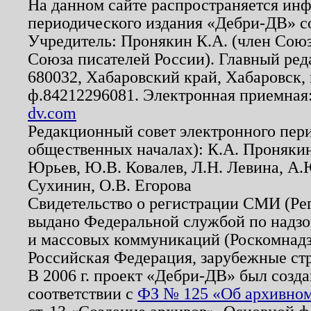
На данном сайте распространяется ин
периодического издания «Дебри-ДВ» с
Учредитель: Пронякин К.А. (член Союз
Союза писателей России). Главный ред
680032, Хабаровский край, Хабаровск, п
ф.84212296081. Электронная приемная
dv.com
Редакционный совет электронного пер
общественных началах): К.А. Проняки
Юрьев, Ю.В. Ковалев, Л.Н. Левина, А.
Сухинин, О.В. Егорова
Свидетельство о регистрации СМИ (Р
выдано Федеральной службой по надзо
и массовых коммуникаций (Роскомнадзо
Российская Федерация, зарубежные ст
В 2006 г. проект «Дебри-ДВ» был созда
соответствии с
ФЗ № 125 «Об архивном