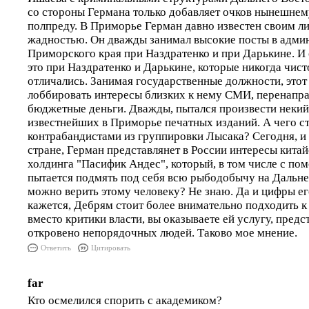
со стороны Германа только добавляет очков нынешне
полпреду. В Приморье Герман давно известен своим л
жадностью. Он дважды занимал высокие посты в адми
Приморского края при Наздратенко и при Дарькине. И о
это при Наздратенко и Дарькине, которые никогда чис
отличались. Занимая государственные должности, этот
лоббировать интересы близких к нему СМИ, перенапра
бюджетные деньги. Дважды, пытался произвести некий
известнейших в Приморье печатных изданий. А чего ст
контрабандистами из группировки Лысака? Сегодня, и 
стране, Герман представлянет в России интересы кита
холдинга "Пасифик Андес", который, в том числе с по
пытается подмять под себя всю рыбодобычу на Дальне
можно верить этому человеку? Не знаю. Да и цифры ег
кажется, Дебрям стоит более внимательно подходить к 
вместо критики власти, вы оказываете ей услугу, предс
откровено непорядочных людей. Таково мое мнение.
Ответить
Цитировать
far
Кто осмелился спорить с академиком?