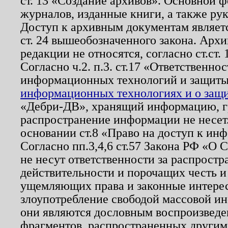
ст. 13 «Создание архивов». Основной ф
журналов, изданные книги, а также ру
Доступ к архивным документам являетс
ст. 24 вышеобозначенного закона. Арх
редакции не относятся, согласно ст.ст. 
Согласно ч.2. п.3. ст.17 «Ответственн
информационных технологий и защит
информационных технологиях и о защит
«Дебри-ДВ», хранящий информацию, гр
распространение информации не несет.
основании ст.8 «Право на доступ к ин
Согласно пп.3,4,6 ст.57 Закона РФ «О
не несут ответственности за распрост
действительности и порочащих честь и
ущемляющих права и законные интере
злоупотребление свободой массовой ин
они являются дословным воспроизведе
фрагментов, распространенных другим