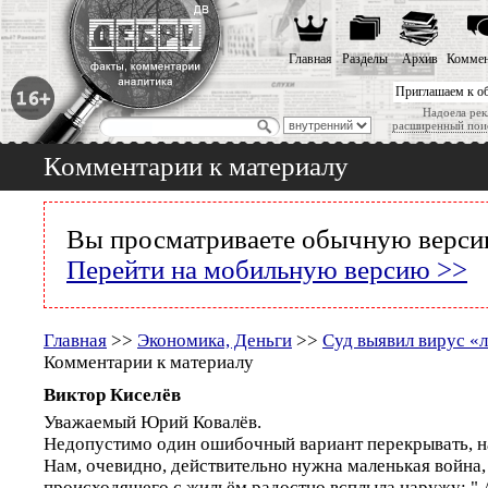
Главная
Разделы
Архив
Коммен
Приглашаем к о
Надоела рек
расширенный пои
Комментарии к материалу
Вы просматриваете обычную версию
Перейти на мобильную версию >>
Главная
>>
Экономика, Деньги
>>
Суд выявил вирус 
Комментарии к материалу
Виктор Киселёв
Уважаемый Юрий Ковалёв.
Недопустимо один ошибочный вариант перекрывать, на
Нам, очевидно, действительно нужна маленькая война,
происходящего с жильём радостно всплыла наружу: "