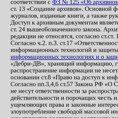
соответствии с
ФЗ № 125 «Об архивном
ст. 13 «Создание архивов». Основной ф
журналов, изданные книги, а также ру
Доступ к архивным документам являетс
ст. 24 вышеобозначенного закона. Арх
редакции не относятся, согласно ст.ст. 
Согласно ч.2. п.3. ст.17 «Ответственн
информационных технологий и защит
информационных технологиях и о защит
«Дебри-ДВ», хранящий информацию, гр
распространение информации не несет.
основании ст.8 «Право на доступ к ин
Согласно пп.3,4,6 ст.57 Закона РФ «О
не несут ответственности за распрост
действительности и порочащих честь и
ущемляющих права и законные интере
злоупотребление свободой массовой ин