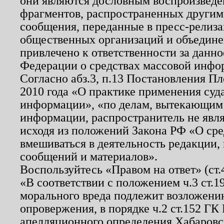
они являются дословным воспроизведе
фрагментов, распространенных другим
сообщения, переданные в пресс-релиза
общественных организаций и объединен
привлечено к ответственности за данн
Федерации о средствах массовой инфо
Согласно абз.3, п.13 Постановления П
2010 года «О практике применения суд
информации», «по делам, вытекающим
информации, распространитель не явл
исходя из положений Закона РФ «О ср
вмешиваться в деятельность редакции, 
сообщений и материалов».
Воспользуйтесь «Правом на ответ» (ст
«В соответствии с положением ч.3 ст.
морального вреда подлежит возложению
опровержения, в порядке ч.2 ст.152 ГК 
апелляционного определения Хабаровско