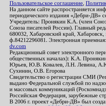
Пользовательское соглашение
,
Политик
На данном сайте распространяется ин
периодического издания «Дебри-ДВ» с
Учредитель: Пронякин К.А. (член Союз
Союза писателей России). Главный ред
680032, Хабаровский край, Хабаровск, п
ф.84212296081. Электронная приемная
dv.com
Редакционный совет электронного пер
общественных началах): К.А. Проняки
Юрьев, Ю.В. Ковалев, Л.Н. Левина, А.
Сухинин, О.В. Егорова
Свидетельство о регистрации СМИ (Р
выдано Федеральной службой по надзо
и массовых коммуникаций (Роскомнадзо
Российская Федерация, зарубежные ст
В 2006 г. проект «Дебри-ДВ» был созда