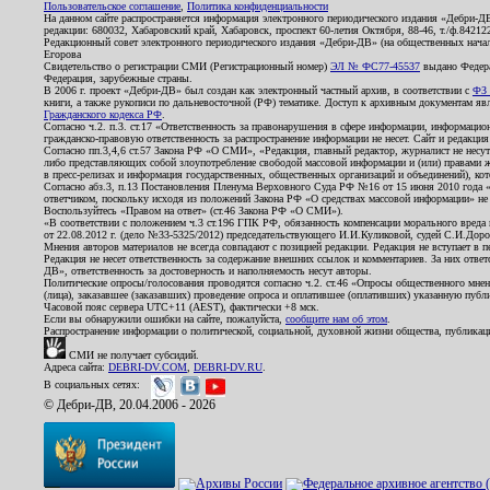
Пользовательское соглашение
,
Политика конфиденциальности
На данном сайте распространяется информация электронного периодического издания «Дебри-Д
редакции: 680032, Хабаровский край, Хабаровск, проспект 60-летия Октября, 88-46, т./ф.8421
Редакционный совет электронного периодического издания «Дебри-ДВ» (на общественных нач
Егорова
Свидетельство о регистрации СМИ (Регистрационный номер)
ЭЛ № ФС77-45537
выдано Федера
Федерация, зарубежные страны.
В 2006 г. проект «Дебри-ДВ» был создан как электронный частный архив, в соответствии с
ФЗ 
книги, а также рукописи по дальневосточной (РФ) тематике. Доступ к архивным документам явля
Гражданского кодекса РФ
.
Согласно ч.2. п.3. ст.17 «Ответственность за правонарушения в сфере информации, информац
гражданско-правовую ответственность за распространение информации не несет. Сайт и редакци
Согласно пп.3,4,6 ст.57 Закона РФ «О СМИ», «Редакция, главный редактор, журналист не несут
либо представляющих собой злоупотребление свободой массовой информации и (или) правами ж
в пресс-релизах и информация государственных, общественных организаций и объединений), кот
Согласно абз.3, п.13 Постановления Пленума Верховного Суда РФ №16 от 15 июня 2010 года 
ответчиком, поскольку исходя из положений Закона РФ «О средствах массовой информации» не 
Воспользуйтесь «Правом на ответ» (ст.46 Закона РФ «О СМИ»).
«В соответствии с положением ч.3 ст.196 ГПК РФ, обязанность компенсации морального вреда п
от 22.08.2012 г. (дело №33-5325/2012) председательствующего И.И.Куликовой, судей С.И.Дор
Мнения авторов материалов не всегда совпадают с позицией редакции. Редакция не вступает в п
Редакция не несет ответственность за содержание внешних ссылок и комментариев. За них отве
ДВ», ответственность за достоверность и наполняемость несут авторы.
Политические опросы/голосования проводятся согласно ч.2. ст.46 «Опросы общественного мнени
(лица), заказавшее (заказавших) проведение опроса и оплатившее (оплативших) указанную публик
Часовой пояс сервера UTC+11 (AEST), фактически +8 мск.
Если вы обнаружили ошибки на сайте, пожалуйста,
сообщите нам об этом
.
Распространение информации о политической, социальной, духовной жизни общества, публикац
СМИ не получает субсидий.
Адреса сайта:
DEBRI-DV.COM
,
DEBRI-DV.RU
.
В социальных сетях:
© Дебри-ДВ, 20.04.2006 - 2026