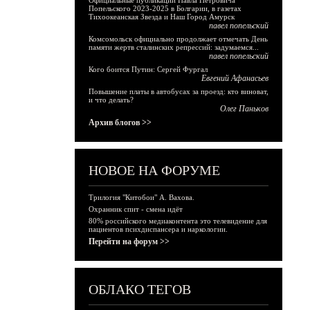
Официальные публикации Павла Петровича
Попельского 2023-2025 в Болгарии, в газетах
Тихоокеанская Звезда и Наш Город Амурск
павел попельский
Комсомольск официально продолжает отмечать День
памяти жертв сталинских репрессий: задумаемся...
павел попельский
Кого боится Путин: Сергей Фургал
Евгений Афанасьев
Повышение платы в автобусах за проезд: кто виноват,
и что делать?
Олег Паньков
Архив блогов >>
НОВОЕ НА ФОРУМЕ
Трилогия "Китобои" А. Вахова.
Охранник спит - смена идёт
80% российского медиаконтента это телевидение для
пациентов психдиспансера и наркологии.
Перейти на форум >>
ОБЛАКО ТЕГОВ