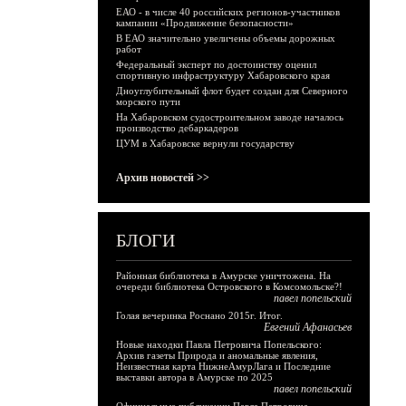
ЕАО - в числе 40 российских регионов-участников
кампании «Продвижение безопасности»
В ЕАО значительно увеличены объемы дорожных
работ
Федеральный эксперт по достоинству оценил
спортивную инфраструктуру Хабаровского края
Дноуглубительный флот будет создан для Северного
морского пути
На Хабаровском судостроительном заводе началось
производство дебаркадеров
ЦУМ в Хабаровске вернули государству
Архив новостей >>
БЛОГИ
Районная библиотека в Амурске уничтожена. На
очереди библиотека Островского в Комсомольске?!
павел попельский
Голая вечеринка Роснано 2015г. Итог.
Евгений Афанасьев
Новые находки Павла Петровича Попельского:
Архив газеты Природа и аномальные явления,
Неизвестная карта НижнеАмурЛага и Последние
выставки автора в Амурске по 2025
павел попельский