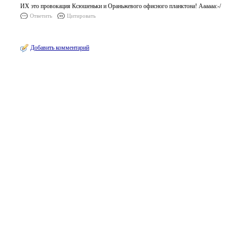
ИХ это провокация Ксюшеньки и Ораньжевого офисного планктона! Аааааа:-/
Ответить
Цитировать
Добавить комментарий