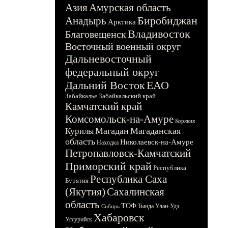
Азия
Амурская область
Биробиджан
Анадырь
Арктика
Владивосток
Благовещенск
Восточный военный округ
Дальневосточный
федеральный округ
Дальний Восток
ЕАО
Забайкалье
Забайкальский край
Камчатский край
Комсомольск-на-Амуре
Корякия
Магадан
Магаданская
Курилы
область
Николаевск-на-Амуре
Находка
Петропавловск-Камчатский
Приморский край
Республика
Республика Саха
Бурятия
(Якутия)
Сахалинская
область
ТОФ
Тында
Улан-Удэ
Сибирь
Хабаровск
Уссурийск