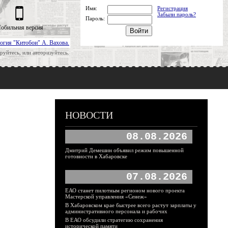
Имя:
Регистрация
Забыли пароль?
Пароль:
обильная версия
огия "Китобои" А. Вахова.
руйтесь, или авторизуйтесь.
НОВОСТИ
08.08.2026
Дмитрий Демешин объявил режим повышенной
готовности в Хабаровске
07.08.2026
ЕАО станет пилотным регионом нового проекта
Мастерской управления «Сенеж»
В Хабаровском крае быстрее всего растут зарплаты у
административного персонала и рабочих
В ЕАО обсудили стратегию сохранения
исторической памяти