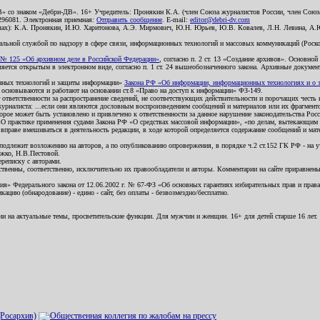
В» со знаком «Дебри-ДВ». 16+ Учредитель: Пронякин К.А. (член Союза журналистов России, член Союза
2296081. Электронная приемная:
Отправить сообщение
. E-mail:
editor@debri-dv.com
алах): К.А. Пронякин, И.Ю. Харитонова, А.Э. Мирмович, Ю.Н. Юрьев, Ю.В. Ковалев, Л.Н. Левина, А.
льной службой по надзору в сфере связи, информационных технологий и массовых коммуникаций (Роском
№ 125 «Об архивном деле в Российской Федерации»
, согласно п. 2 ст. 13 «Создание архивов». Основно
ется открытым в электронном виде, согласно п. 1 ст. 24 вышеобозначенного закона. Архивные документы 
ионных технологий и защиты информации»
Закона РФ «Об информации, информационных технологиях и о за
я основываются и работают на основании ст.8 «Право на доступ к информации» ФЗ-149.
 ответственности за распространение сведений, не соответствующих действительности и порочащих чест
урналиста: ...если они являются дословным воспроизведением сообщений и материалов или их фрагмент
орое может быть установлено и привлечено к ответственности за данное нарушение законодательства Рос
«О практике применения судами Закона РФ «О средствах массовой информации», «по делам, вытекающим 
вправе вмешиваться в деятельность редакции, в ходе которой определяется содержание сообщений и мат
одлежит возложению на авторов, а по опубликованию опровержения, в порядке ч.2 ст.152 ГК РФ - на уч
ожко, Н.В.Пестовой.
ереписку с авторами.
тственны, соответственно, исключительно их правообладатели и авторы. Комментарии на сайте приравне
я» Федерального закона от 12.06.2002 г. № 67-ФЗ «Об основных гарантиях избирательных прав и права н
ацию (обнародование) - едино - сайт, без оплаты - безвозмездно/бесплатно.
ии на актуальные темы, просветительские функции. Для мужчин и женщин. 16+ для детей старше 16 лет.