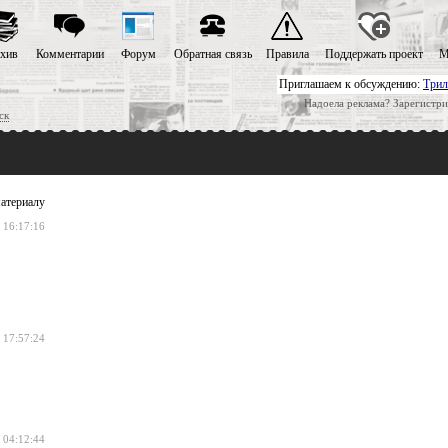
хив
Комментарии
Форум
Обратная связь
Правила
Поддержать проект
М
Приглашаем к обсуждению:
Трил
Надоела реклама? Зарегистри
ск
атериалу
 16:17:16
 17:57:24
 04:12:44