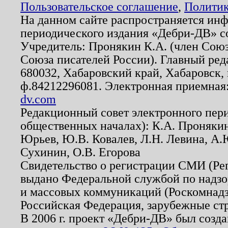
Пользовательское соглашение
,
Политик
На данном сайте распространяется ин
периодического издания «Дебри-ДВ» с
Учредитель: Пронякин К.А. (член Союз
Союза писателей России). Главный ред
680032, Хабаровский край, Хабаровск, п
ф.84212296081. Электронная приемная
dv.com
Редакционный совет электронного пер
общественных началах): К.А. Проняки
Юрьев, Ю.В. Ковалев, Л.Н. Левина, А.
Сухинин, О.В. Егорова
Свидетельство о регистрации СМИ (Р
выдано Федеральной службой по надзо
и массовых коммуникаций (Роскомнадзо
Российская Федерация, зарубежные ст
В 2006 г. проект «Дебри-ДВ» был созда