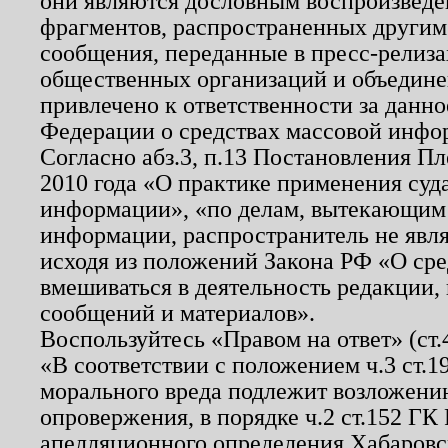
они являются дословным воспроизведе
фрагментов, распространенных другим
сообщения, переданные в пресс-релиза
общественных организаций и объединен
привлечено к ответственности за данн
Федерации о средствах массовой инфо
Согласно абз.3, п.13 Постановления П
2010 года «О практике применения суд
информации», «по делам, вытекающим
информации, распространитель не явл
исходя из положений Закона РФ «О ср
вмешиваться в деятельность редакции, 
сообщений и материалов».
Воспользуйтесь «Правом на ответ» (ст
«В соответствии с положением ч.3 ст.
морального вреда подлежит возложению
опровержения, в порядке ч.2 ст.152 ГК 
апелляционного определения Хабаровско