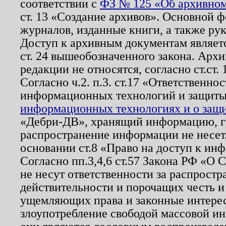
соответствии с
ФЗ № 125 «Об архивном
ст. 13 «Создание архивов». Основной ф
журналов, изданные книги, а также ру
Доступ к архивным документам являетс
ст. 24 вышеобозначенного закона. Арх
редакции не относятся, согласно ст.ст. 
Согласно ч.2. п.3. ст.17 «Ответственн
информационных технологий и защит
информационных технологиях и о защит
«Дебри-ДВ», хранящий информацию, гр
распространение информации не несет.
основании ст.8 «Право на доступ к ин
Согласно пп.3,4,6 ст.57 Закона РФ «О
не несут ответственности за распрост
действительности и порочащих честь и
ущемляющих права и законные интере
злоупотребление свободой массовой ин